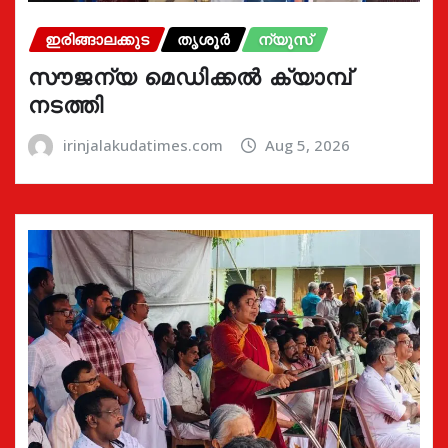
ഇരിങ്ങാലക്കുട
തൃശൂർ
ന്യൂസ്
സൗജന്യ മെഡിക്കൽ ക്യാമ്പ്
നടത്തി
irinjalakudatimes.com
Aug 5, 2026