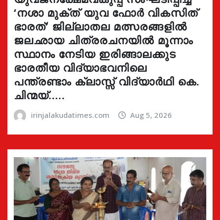
‘നശാ മുക്ത് യുവ ഫോർ വികസിത്
ഭാരത്’ ജില്ലാതല മത്സരങ്ങളിൽ
ജലഛായ ചിത്രരചനയിൽ മൂന്നാം
സ്ഥാനം നേടിയ ഇരിങ്ങാലക്കുട
ഭാരതീയ വിദ്യാഭവനിലെ
പന്ത്രണ്ടാം ക്ലാസ്സ് വിദ്യാർഥി കെ.
ചിന്മയ്…..
irinjalakudatimes.com
Aug 5, 2026