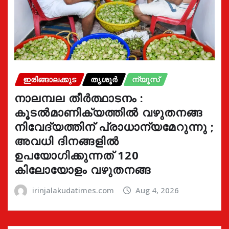
ഇരിങ്ങാലക്കുട
തൃശൂർ
ന്യൂസ്
നാലമ്പല തീർത്ഥാടനം :
കൂടൽമാണിക്യത്തിൽ വഴുതനങ്ങ
നിവേദ്യത്തിന് പ്രാധാന്യമേറുന്നു ;
അവധി ദിനങ്ങളിൽ
ഉപയോഗിക്കുന്നത് 120
കിലോയോളം വഴുതനങ്ങ
irinjalakudatimes.com
Aug 4, 2026