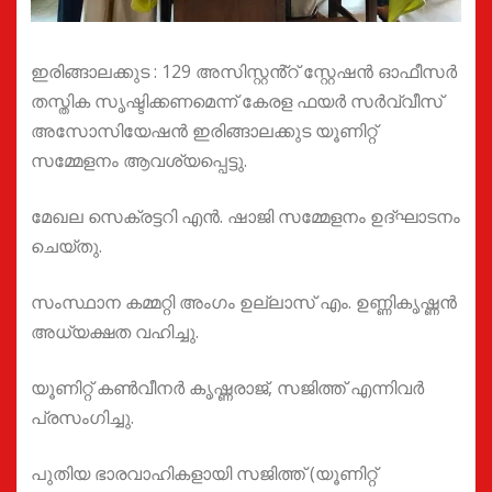
ഇരിങ്ങാലക്കുട : 129 അസിസ്റ്റൻ്റ് സ്റ്റേഷൻ ഓഫീസർ
തസ്തിക സൃഷ്ടിക്കണമെന്ന് കേരള ഫയർ സർവ്വീസ്
അസോസിയേഷൻ ഇരിങ്ങാലക്കുട യൂണിറ്റ്
സമ്മേളനം ആവശ്യപ്പെട്ടു.
മേഖല സെക്രട്ടറി എൻ. ഷാജി സമ്മേളനം ഉദ്ഘാടനം
ചെയ്തു.
സംസ്ഥാന കമ്മറ്റി അംഗം ഉല്ലാസ് എം. ഉണ്ണികൃഷ്ണൻ
അധ്യക്ഷത വഹിച്ചു.
യൂണിറ്റ് കൺവീനർ കൃഷ്ണരാജ്, സജിത്ത് എന്നിവർ
പ്രസംഗിച്ചു.
പുതിയ ഭാരവാഹികളായി സജിത്ത് (യൂണിറ്റ്