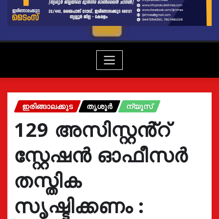
ഇരിങ്ങാലക്കുട
തൃശൂർ
ന്യൂസ്
129 അസിസ്റ്റൻ്റ്
സ്റ്റേഷൻ ഓഫീസർ
തസ്തിക
സൃഷ്ടിക്കണം :