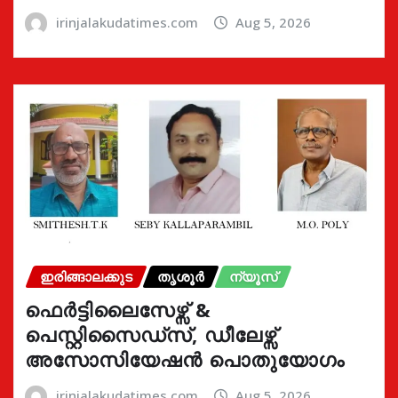
irinjalakudatimes.com
Aug 5, 2026
ഇരിങ്ങാലക്കുട
തൃശൂർ
ന്യൂസ്
ഫെർട്ടിലൈസേഴ്സ് &
പെസ്റ്റിസൈഡ്സ്, ഡീലേഴ്സ്
അസോസിയേഷൻ പൊതുയോഗം
irinjalakudatimes.com
Aug 5, 2026