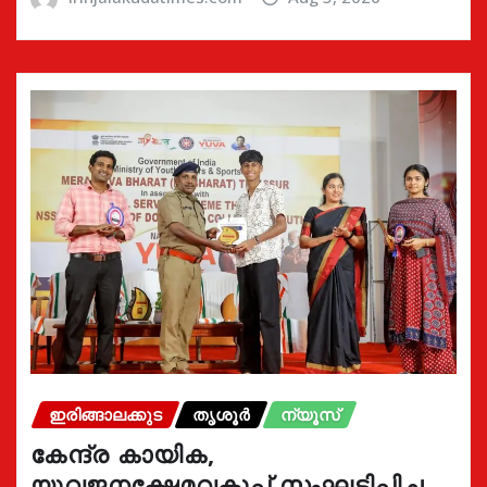
ഇരിങ്ങാലക്കുട
തൃശൂർ
ന്യൂസ്
കേന്ദ്ര കായിക,
യുവജനക്ഷേമവകുപ്പ് സംഘടിപ്പിച്ച