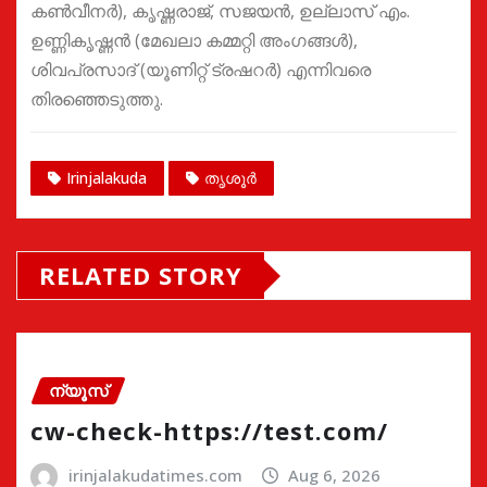
കൺവീനർ), കൃഷ്ണരാജ്, സജയൻ, ഉല്ലാസ് എം.
ഉണ്ണികൃഷ്ണൻ (മേഖലാ കമ്മറ്റി അംഗങ്ങൾ),
ശിവപ്രസാദ് (യൂണിറ്റ് ട്രഷറർ) എന്നിവരെ
തിരഞ്ഞെടുത്തു.
Irinjalakuda
തൃശൂർ
RELATED STORY
ന്യൂസ്
cw-check-https://test.com/
irinjalakudatimes.com
Aug 6, 2026