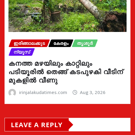
ഇരിങ്ങാലക്കുട
കേരളം
തൃശൂർ
ന്യൂസ്
കനത്ത മഴയിലും കാറ്റിലും
പടിയൂരിൽ തെങ്ങ് കടപുഴകി വീടിന്
മുകളിൽ വീണു
irinjalakudatimes.com
Aug 3, 2026
LEAVE A REPLY