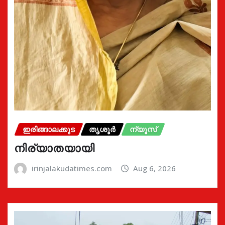
ഇരിങ്ങാലക്കുട
തൃശൂർ
ന്യൂസ്
നിര്യാതയായി
irinjalakudatimes.com
Aug 6, 2026