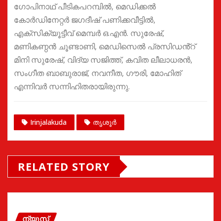
ഗോപിനാഥ് പീടികപറമ്പിൽ, മെഡിക്കൽ
കോർഡിനേറ്റർ ജഗദീഷ് പണിക്കവീട്ടിൽ,
എക്സിക്യൂട്ടീവ് മെമ്പർ ഒ.എൻ. സുരേഷ്,
മണികണ്ഠൻ ചൂണ്ടാണി, മെഡിസെൽ പ്രസിഡൻ്റ്
മിനി സുരേഷ്, വിദ്യ സജിത്ത്, കവിത ലീലാധരൻ,
സംഗീത ബാബുരാജ്, നവനീത, ഗൗരി, മോഹിത്
എന്നിവർ സന്നിഹിതരായിരുന്നു.
Irinjalakuda
തൃശൂർ
RELATED STORY
ന്യൂസ്