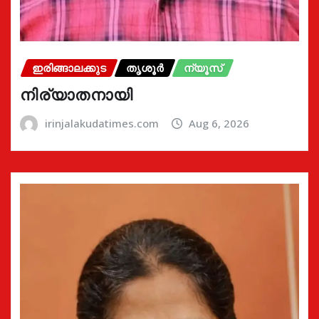
ഇരിങ്ങാലക്കുട
തൃശൂർ
ന്യൂസ്
നിര്യാതനായി
irinjalakudatimes.com
Aug 6, 2026