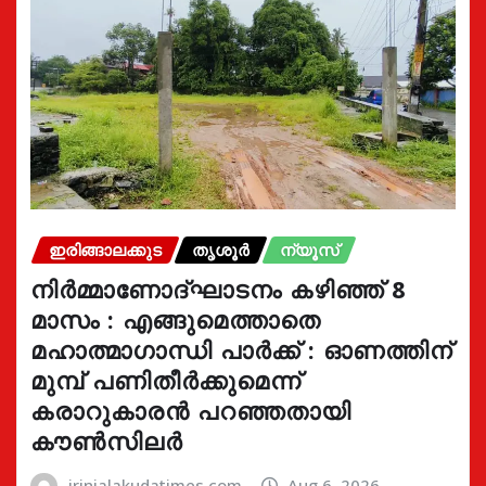
ഇരിങ്ങാലക്കുട
തൃശൂർ
ന്യൂസ്
നിർമ്മാണോദ്ഘാടനം കഴിഞ്ഞ് 8
മാസം : എങ്ങുമെത്താതെ
മഹാത്മാഗാന്ധി പാർക്ക് : ഓണത്തിന്
മുമ്പ് പണിതീർക്കുമെന്ന്
കരാറുകാരൻ പറഞ്ഞതായി
കൗൺസിലർ
irinjalakudatimes.com
Aug 6, 2026