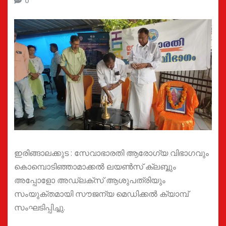
0
ഇരിങ്ങാലക്കുട : സേവാഭാരതി ആരോഗ്യ വിഭാഗവും
കൊമ്പൊടിഞ്ഞാമാക്കൽ ലയൺസ് ക്ലബ്ബും
അപ്പോളോ അഡ്ലക്സ് ആശുപത്രിയും
സംയുക്തമായി സൗജന്യ മെഡിക്കൽ ക്യാമ്പ്
സംഘടിപ്പിച്ചു.