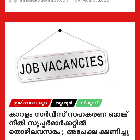
ഇരിങ്ങാലക്കുട
തൃശൂർ
ന്യൂസ്
കാറളം സർവീസ് സഹകരണ ബാങ്ക്
നീതി സൂപ്പർമാർക്കറ്റിൽ
തൊഴിലവസരം ; അപേക്ഷ ക്ഷണിച്ചു