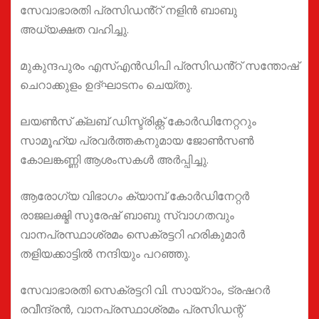
സേവാഭാരതി പ്രസിഡൻ്റ് നളിൻ ബാബു
അധ്യക്ഷത വഹിച്ചു.
മുകുന്ദപുരം എസ്എൻഡിപി പ്രസിഡൻ്റ് സന്തോഷ്
ചെറാക്കുളം ഉദ്ഘാടനം ചെയ്തു.
ലയൺസ് ക്ലബ്‌ ഡിസ്ട്രിക്റ്റ് കോർഡിനേറ്ററും
സാമൂഹ്യ പ്രവർത്തകനുമായ ജോൺസൺ
കോലങ്കണ്ണി ആശംസകൾ അർപ്പിച്ചു.
ആരോഗ്യ വിഭാഗം ക്യാമ്പ് കോർഡിനേറ്റർ
രാജലക്ഷ്മി സുരേഷ് ബാബു സ്വാഗതവും
വാനപ്രസ്ഥാശ്രമം സെക്രട്ടറി ഹരികുമാർ
തളിയക്കാട്ടിൽ നന്ദിയും പറഞ്ഞു.
സേവാഭാരതി സെക്രട്ടറി വി. സായ്റാം, ട്രഷറർ
രവീന്ദ്രൻ, വാനപ്രസ്ഥാശ്രമം പ്രസിഡന്റ്