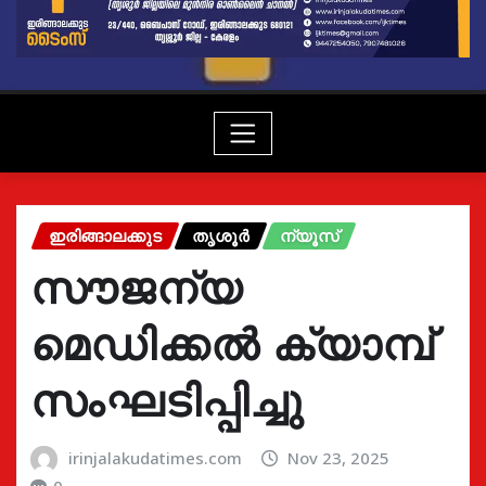
ഇരിങ്ങാലക്കുട
തൃശൂർ
ന്യൂസ്
സൗജന്യ
മെഡിക്കൽ ക്യാമ്പ്
സംഘടിപ്പിച്ചു
irinjalakudatimes.com
Nov 23, 2025