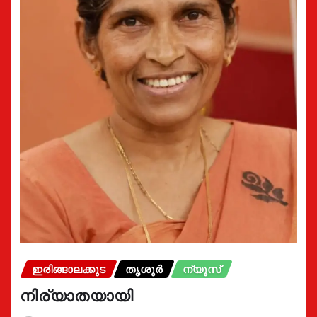
ഇരിങ്ങാലക്കുട
തൃശൂർ
ന്യൂസ്
നിര്യാതയായി