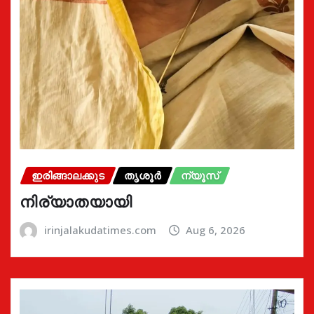
ഇരിങ്ങാലക്കുട
തൃശൂർ
ന്യൂസ്
നിര്യാതയായി
irinjalakudatimes.com
Aug 6, 2026