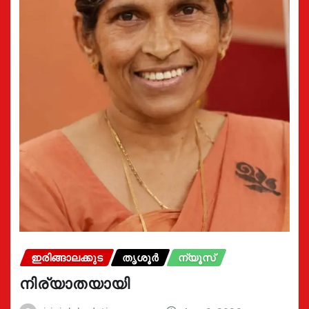
ഇരിങ്ങാലക്കുട
തൃശൂർ
ന്യൂസ്
നിര്യാതയായി