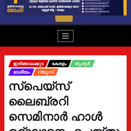
ഇരിങ്ങാലക്കുട
കേരളം
തൃശൂർ
ദേശീയം
ന്യൂസ്
സ്പെയ്സ്
ലൈബ്രറി
സെമിനാർ ഹാൾ