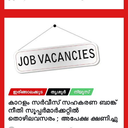
ഇരിങ്ങാലക്കുട
തൃശൂർ
ന്യൂസ്
കാറളം സർവീസ് സഹകരണ ബാങ്ക്
നീതി സൂപ്പർമാർക്കറ്റിൽ
തൊഴിലവസരം ; അപേക്ഷ ക്ഷണിച്ചു