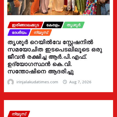
ഇരിങ്ങാലക്കുട
കേരളം
തൃശൂർ
ദേശീയം
ന്യൂസ്
തൃശൂർ റെയിൽവേ സ്റ്റേഷനിൽ
സമയോചിത ഇടപെടലിലൂടെ ഒരു
ജീവൻ രക്ഷിച്ച ആർ.പി.എഫ്.
ഉദ്യോഗസ്ഥൻ കെ.വി.
സന്തോഷിനെ ആദരിച്ചു
irinjalakudatimes.com
Aug 7, 2026
ന്യൂസ്