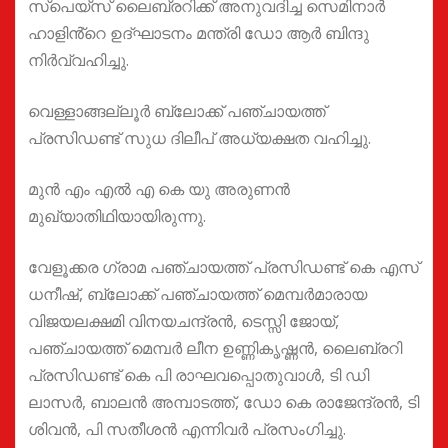
സ്പെയ്സ് ലൈബ്രറിക്ക് അനുവദിച്ച സെമിനാർ
ഹാളിൻ്റെ ഉദ്ഘാടനം മന്ത്രി ഡോ ആർ ബിന്ദു
നിർവ്വഹിച്ചു.
വെള്ളാങ്ങല്ലൂർ ബ്ലോക്ക് പഞ്ചായത്ത്
പ്രസിഡണ്ട് സുധ ദിലീപ് അധ്യക്ഷത വഹിച്ചു.
മുൻ എം എൽ എ കെ യു അരുണൻ
മുഖ്യാതിഥിയായിരുന്നു.
വേളൂക്കര ഗ്രാമ പഞ്ചായത്ത് പ്രസിഡണ്ട് കെ എസ്
ധനീഷ്, ബ്ലോക്ക് പഞ്ചായത്ത് മെമ്പർമാരായ
വിജയലക്ഷമി വിനയചന്ദ്രൻ, ടെസ്സി ജോയ്,
പഞ്ചായത്ത് മെമ്പർ ലീന ഉണ്ണികൃഷ്ണൻ, ലൈബ്രറി
പ്രസിഡണ്ട് കെ പി രാഘവപ്പൊതുവാൾ, ടി ഡി
ലാസർ, ബാലൻ അമ്പാടത്ത്, ഡോ കെ രാജേന്ദ്രൻ, ടി
ശിവൻ, പി സതീശൻ എന്നിവർ പ്രസംഗിച്ചു.