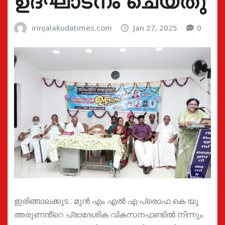
ഉദ്ഘാടനം ചെയ്തു
irinjalakudatimes.com
Jan 27, 2025
0
ഇരിങ്ങാലക്കുട : മുൻ എം എൽ എ പ്രൊഫ കെ യു
അരുണൻ്റെ പ്രാദേശിക വികസനഫണ്ടിൽ നിന്നും