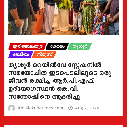
ഇരിങ്ങാലക്കുട
കേരളം
തൃശൂർ
ദേശീയം
ന്യൂസ്
തൃശൂർ റെയിൽവേ സ്റ്റേഷനിൽ
സമയോചിത ഇടപെടലിലൂടെ ഒരു
ജീവൻ രക്ഷിച്ച ആർ.പി.എഫ്.
ഉദ്യോഗസ്ഥൻ കെ.വി.
സന്തോഷിനെ ആദരിച്ചു
irinjalakudatimes.com
Aug 7, 2026