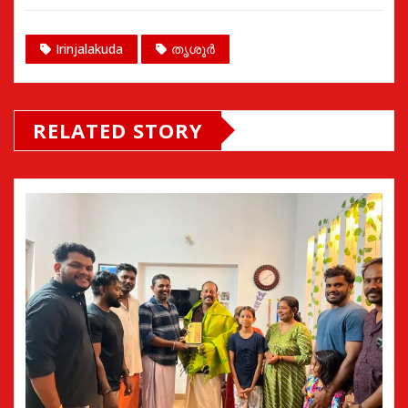
Irinjalakuda
തൃശൂർ
RELATED STORY