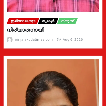
ഇരിങ്ങാലക്കുട
തൃശൂർ
ന്യൂസ്
നിര്യാതനായി
irinjalakudatimes.com
Aug 6, 2026