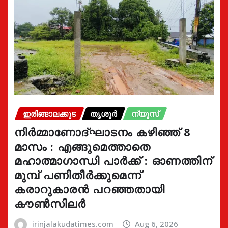
ഇരിങ്ങാലക്കുട
തൃശൂർ
ന്യൂസ്
നിർമ്മാണോദ്ഘാടനം കഴിഞ്ഞ് 8
മാസം : എങ്ങുമെത്താതെ
മഹാത്മാഗാന്ധി പാർക്ക് : ഓണത്തിന്
മുമ്പ് പണിതീർക്കുമെന്ന്
കരാറുകാരൻ പറഞ്ഞതായി
കൗൺസിലർ
irinjalakudatimes.com
Aug 6, 2026