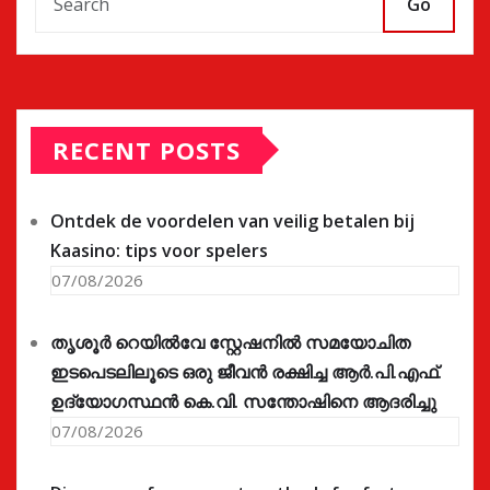
Go
RECENT POSTS
Ontdek de voordelen van veilig betalen bij
Kaasino: tips voor spelers
07/08/2026
തൃശൂർ റെയിൽവേ സ്റ്റേഷനിൽ സമയോചിത
ഇടപെടലിലൂടെ ഒരു ജീവൻ രക്ഷിച്ച ആർ.പി.എഫ്.
ഉദ്യോഗസ്ഥൻ കെ.വി. സന്തോഷിനെ ആദരിച്ചു
07/08/2026