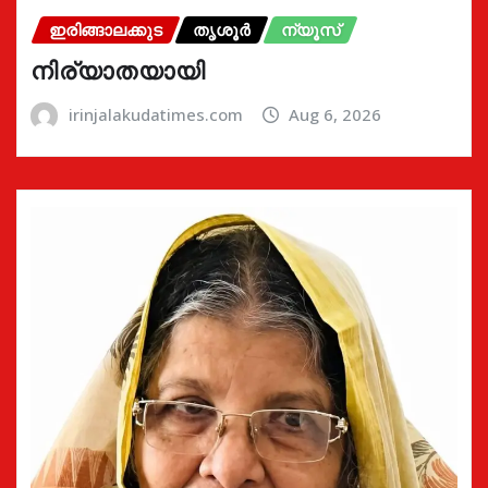
ഇരിങ്ങാലക്കുട
തൃശൂർ
ന്യൂസ്
നിര്യാതയായി
irinjalakudatimes.com
Aug 6, 2026