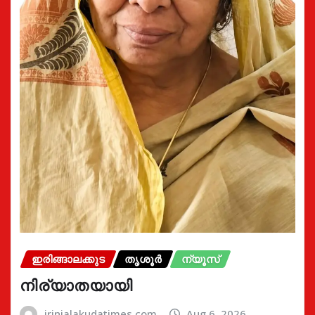
ഇരിങ്ങാലക്കുട
തൃശൂർ
ന്യൂസ്
നിര്യാതയായി
irinjalakudatimes.com
Aug 6, 2026