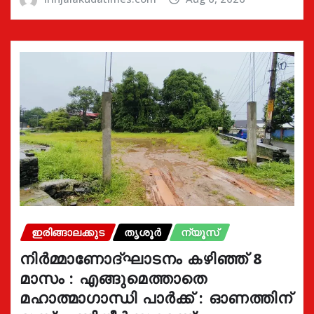
ഇരിങ്ങാലക്കുട
തൃശൂർ
ന്യൂസ്
നിർമ്മാണോദ്ഘാടനം കഴിഞ്ഞ് 8
മാസം : എങ്ങുമെത്താതെ
മഹാത്മാഗാന്ധി പാർക്ക് : ഓണത്തിന്