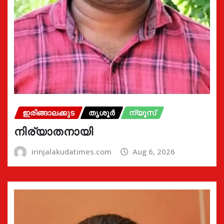
ഇരിങ്ങാലക്കുട
തൃശൂർ
ന്യൂസ്
നിര്യാതനായി
irinjalakudatimes.com
Aug 6, 2026