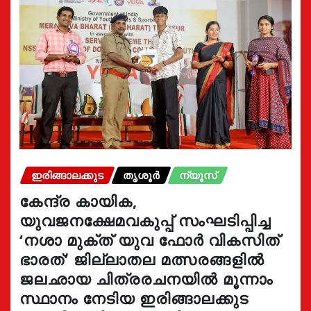
ഇരിങ്ങാലക്കുട
തൃശൂർ
ന്യൂസ്
കേന്ദ്ര കായിക,
യുവജനക്ഷേമവകുപ്പ് സംഘടിപ്പിച്ച
‘നശാ മുക്ത് യുവ ഫോർ വികസിത്
ഭാരത്’ ജില്ലാതല മത്സരങ്ങളിൽ
ജലഛായ ചിത്രരചനയിൽ മൂന്നാം
സ്ഥാനം നേടിയ ഇരിങ്ങാലക്കുട