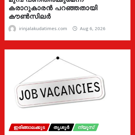
കരാറുകാരൻ പറഞ്ഞതായി
കൗൺസിലർ
irinjalakudatimes.com
Aug 6, 2026
ഇരിങ്ങാലക്കുട
തൃശൂർ
ന്യൂസ്