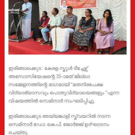
ഇരിങ്ങാലക്കുട : കേരള സ്കൂൾ ടീച്ചേഴ്സ്
അസോസിയേഷന്റെ 35-ാമത് ജില്ലാ
സമ്മേളനത്തിന്റെ ഭാഗമായി “മതനിരപേക്ഷ
വിദ്യാഭ്യാസവും പൊതുവിദ്യാലയങ്ങളും “എന്ന
വിഷയത്തിൽ സെമിനാർ സംഘടിപ്പിച്ചു.
ഇരിങ്ങാലക്കുട അയ്യങ്കാളി സ്ക്വയറിൽ നടന്ന
സെമിനാർ ഡോ. കെ.പി. ജോർജ്ജ് ഉദ്ഘാടനം
ചെയ്തു.