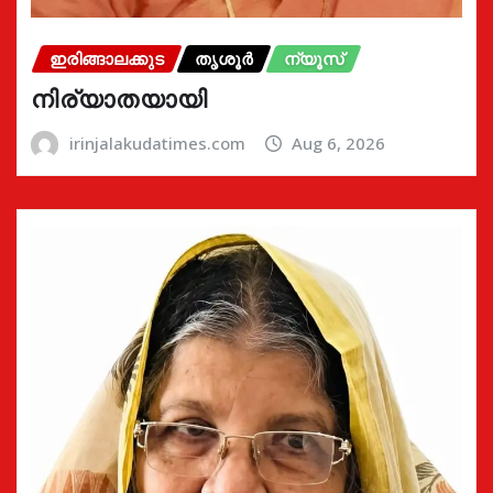
ഇരിങ്ങാലക്കുട
തൃശൂർ
ന്യൂസ്
നിര്യാതയായി
irinjalakudatimes.com
Aug 6, 2026