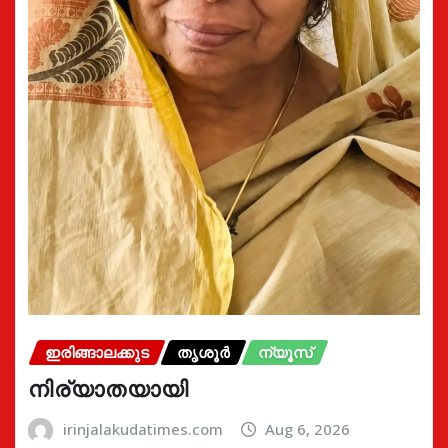
ഇരിങ്ങാലക്കുട
തൃശൂർ
ന്യൂസ്
നിര്യാതയായി
irinjalakudatimes.com
Aug 6, 2026