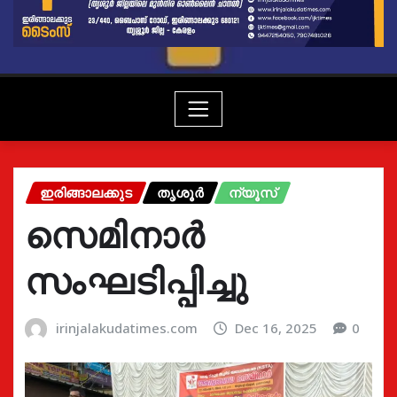
ഇരിങ്ങാലക്കുട
തൃശൂർ
ന്യൂസ്
സെമിനാർ
സംഘടിപ്പിച്ചു
irinjalakudatimes.com
Dec 16, 2025
0