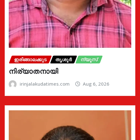
ഇരിങ്ങാലക്കുട
തൃശൂർ
ന്യൂസ്
നിര്യാതനായി
irinjalakudatimes.com
Aug 6, 2026