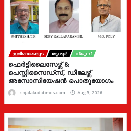
ഇരിങ്ങാലക്കുട
തൃശൂർ
ന്യൂസ്
ഫെർട്ടിലൈസേഴ്സ് &
പെസ്റ്റിസൈഡ്സ്, ഡീലേഴ്സ്
അസോസിയേഷൻ പൊതുയോഗം
irinjalakudatimes.com
Aug 5, 2026