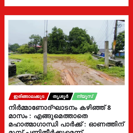
ഇരിങ്ങാലക്കുട
തൃശൂർ
ന്യൂസ്
നിർമ്മാണോദ്ഘാടനം കഴിഞ്ഞ് 8
മാസം : എങ്ങുമെത്താതെ
മഹാത്മാഗാന്ധി പാർക്ക് : ഓണത്തിന്
മുമ്പ് പണിതീർക്കുമെന്ന്