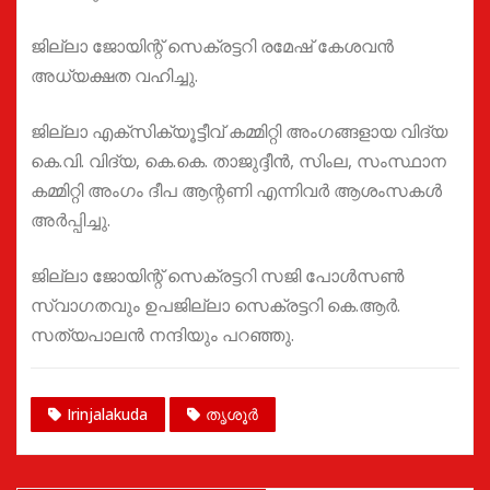
ജില്ലാ ജോയിന്റ് സെക്രട്ടറി രമേഷ് കേശവൻ
അധ്യക്ഷത വഹിച്ചു.
ജില്ലാ എക്സിക്യൂട്ടീവ് കമ്മിറ്റി അംഗങ്ങളായ വിദ്യ
കെ.വി. വിദ്യ, കെ.കെ. താജുദ്ദീൻ, സിംല, സംസ്ഥാന
കമ്മിറ്റി അംഗം ദീപ ആന്റണി എന്നിവർ ആശംസകൾ
അർപ്പിച്ചു.
ജില്ലാ ജോയിന്റ് സെക്രട്ടറി സജി പോൾസൺ
സ്വാഗതവും ഉപജില്ലാ സെക്രട്ടറി കെ.ആർ.
സത്യപാലൻ നന്ദിയും പറഞ്ഞു.
Irinjalakuda
തൃശൂർ