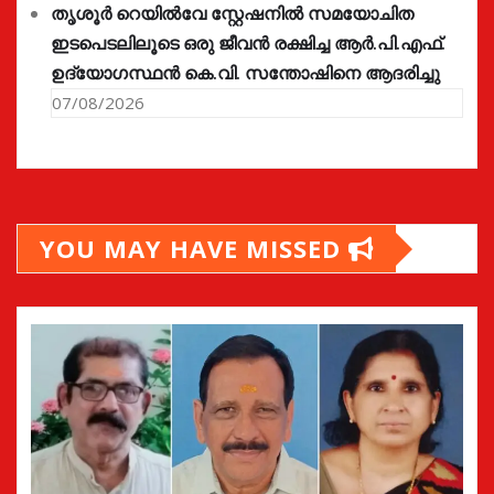
തൃശൂർ റെയിൽവേ സ്റ്റേഷനിൽ സമയോചിത
ഇടപെടലിലൂടെ ഒരു ജീവൻ രക്ഷിച്ച ആർ.പി.എഫ്.
ഉദ്യോഗസ്ഥൻ കെ.വി. സന്തോഷിനെ ആദരിച്ചു
07/08/2026
YOU MAY HAVE MISSED