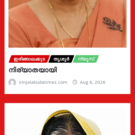
ഇരിങ്ങാലക്കുട
തൃശൂർ
ന്യൂസ്
നിര്യാതയായി
irinjalakudatimes.com
Aug 6, 2026