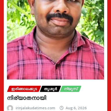
ഇരിങ്ങാലക്കുട
തൃശൂർ
ന്യൂസ്
നിര്യാതനായി
irinjalakudatimes.com
Aug 6, 2026