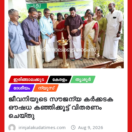
ഇരിങ്ങാലക്കുട
കേരളം
തൃശൂർ
ദേശീയം
ന്യൂസ്
ജീവനിയുടെ സൗജന്യ കർക്കടക
ഔഷധ കഞ്ഞിക്കൂട്ട് വിതരണം
ചെയ്തു
irinjalakudatimes.com
Aug 9, 2026