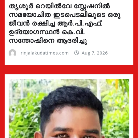
തൃശൂർ റെയിൽവേ സ്റ്റേഷനിൽ
സമയോചിത ഇടപെടലിലൂടെ ഒരു
ജീവൻ രക്ഷിച്ച ആർ.പി.എഫ്.
ഉദ്യോഗസ്ഥൻ കെ.വി.
സന്തോഷിനെ ആദരിച്ചു
irinjalakudatimes.com
Aug 7, 2026