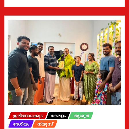
ഇരിങ്ങാലക്കുട
കേരളം
തൃശൂർ
ദേശീയം
ന്യൂസ്