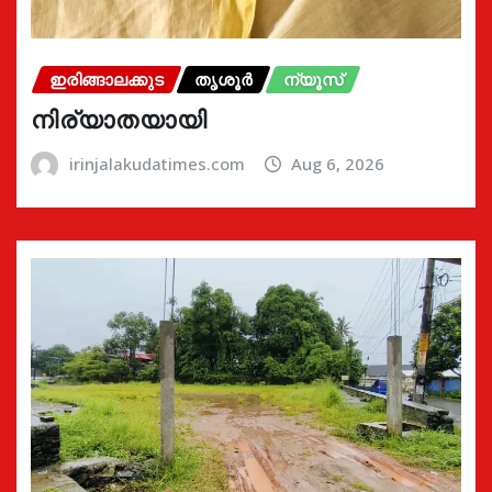
ഇരിങ്ങാലക്കുട
തൃശൂർ
ന്യൂസ്
നിര്യാതയായി
irinjalakudatimes.com
Aug 6, 2026