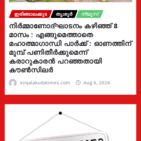
ഇരിങ്ങാലക്കുട
തൃശൂർ
ന്യൂസ്
നിർമ്മാണോദ്ഘാടനം കഴിഞ്ഞ് 8
മാസം : എങ്ങുമെത്താതെ
മഹാത്മാഗാന്ധി പാർക്ക് : ഓണത്തിന്
മുമ്പ് പണിതീർക്കുമെന്ന്
കരാറുകാരൻ പറഞ്ഞതായി
കൗൺസിലർ
irinjalakudatimes.com
Aug 6, 2026