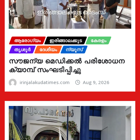
ആരോഗ്യം
ഇരിങ്ങാലക്കുട
കേരളം
തൃശൂർ
ദേശീയം
ന്യൂസ്
സൗജന്യ മെഡിക്കൽ പരിശോധന
ക്യാമ്പ് സംഘടിപ്പിച്ചു
irinjalakudatimes.com
Aug 9, 2026