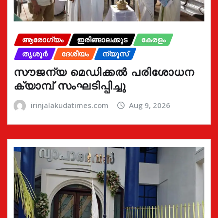
ആരോഗ്യം
ഇരിങ്ങാലക്കുട
കേരളം
തൃശൂർ
ദേശീയം
ന്യൂസ്
സൗജന്യ മെഡിക്കൽ പരിശോധന
ക്യാമ്പ് സംഘടിപ്പിച്ചു
irinjalakudatimes.com
Aug 9, 2026