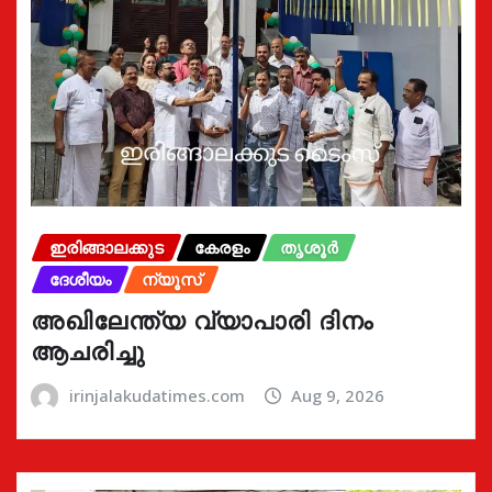
ഇരിങ്ങാലക്കുട
കേരളം
തൃശൂർ
ദേശീയം
ന്യൂസ്
അഖിലേന്ത്യ വ്യാപാരി ദിനം
ആചരിച്ചു
irinjalakudatimes.com
Aug 9, 2026