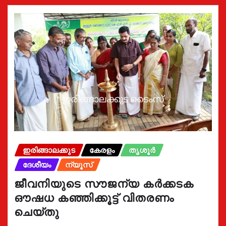
ഇരിങ്ങാലക്കുട
കേരളം
തൃശൂർ
ദേശീയം
ന്യൂസ്
ജീവനിയുടെ സൗജന്യ കർക്കടക
ഔഷധ കഞ്ഞിക്കൂട്ട് വിതരണം
ചെയ്തു