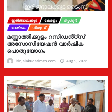
ഇരിങ്ങാലക്കുട
കേരളം
തൃശൂർ
ദേശീയം
ന്യൂസ്
മണ്ണാത്തിക്കുളം റസിഡൻ്റ്സ്
അസോസിയേഷൻ വാർഷിക
പൊതുയോഗം
irinjalakudatimes.com
Aug 9, 2026