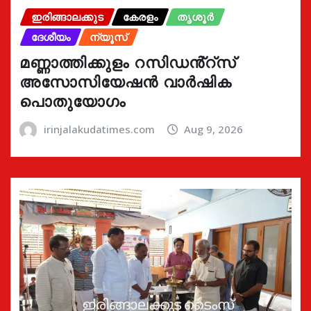
ഇരിങ്ങാലക്കുട
കേരളം
തൃശൂർ
ദേശീയം
ന്യൂസ്
മണ്ണാത്തിക്കുളം റസിഡൻ്റ്സ്
അസോസിയേഷൻ വാർഷിക
പൊതുയോഗം
irinjalakudatimes.com
Aug 9, 2026