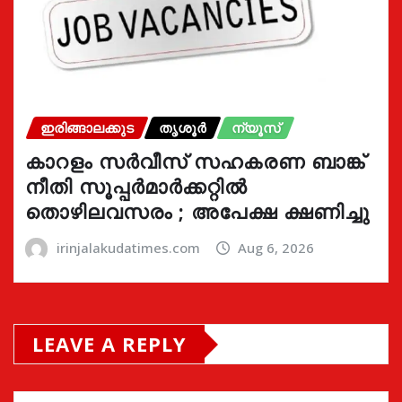
ഇരിങ്ങാലക്കുട
തൃശൂർ
ന്യൂസ്
കാറളം സർവീസ് സഹകരണ ബാങ്ക്
നീതി സൂപ്പർമാർക്കറ്റിൽ
തൊഴിലവസരം ; അപേക്ഷ ക്ഷണിച്ചു
irinjalakudatimes.com
Aug 6, 2026
LEAVE A REPLY