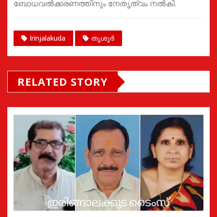
ബോധവല്‍ക്കരണത്തിനും നേതൃത്വം നല്‍കി.
Irinjalakuda
തൃശൂർ
RELATED STORY