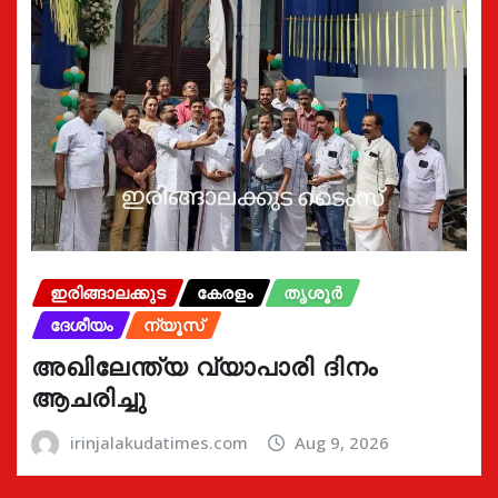
ഇരിങ്ങാലക്കുട
കേരളം
തൃശൂർ
ദേശീയം
ന്യൂസ്
അഖിലേന്ത്യ വ്യാപാരി ദിനം
ആചരിച്ചു
irinjalakudatimes.com
Aug 9, 2026