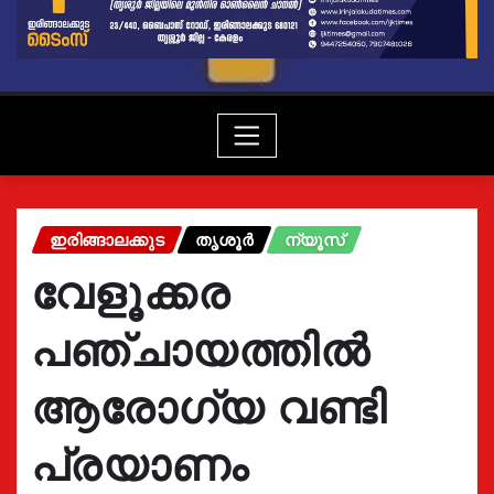
ഇരിങ്ങാലക്കുട
തൃശൂർ
ന്യൂസ്
വേളൂക്കര
പഞ്ചായത്തില്‍
ആരോഗ്യ വണ്ടി
പ്രയാണം