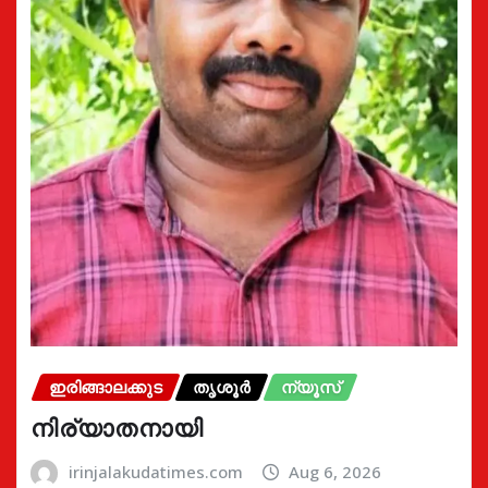
ഇരിങ്ങാലക്കുട
തൃശൂർ
ന്യൂസ്
നിര്യാതനായി
irinjalakudatimes.com
Aug 6, 2026