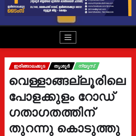
ഇരിങ്ങാലക്കുട
തൃശൂർ
ന്യൂസ്
വെള്ളാങ്ങല്ലൂരിലെ
പോളക്കുളം റോഡ്‌
ഗതാഗതത്തിന്
തുറന്നു കൊടുത്തു