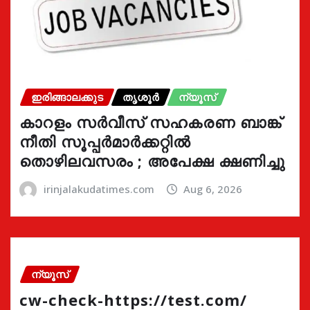
ഇരിങ്ങാലക്കുട
തൃശൂർ
ന്യൂസ്
കാറളം സർവീസ് സഹകരണ ബാങ്ക്
നീതി സൂപ്പർമാർക്കറ്റിൽ
തൊഴിലവസരം ; അപേക്ഷ ക്ഷണിച്ചു
irinjalakudatimes.com
Aug 6, 2026
ന്യൂസ്
cw-check-https://test.com/