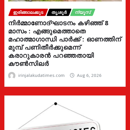
ഇരിങ്ങാലക്കുട
തൃശൂർ
ന്യൂസ്
നിർമ്മാണോദ്ഘാടനം കഴിഞ്ഞ് 8
മാസം : എങ്ങുമെത്താതെ
മഹാത്മാഗാന്ധി പാർക്ക് : ഓണത്തിന്
മുമ്പ് പണിതീർക്കുമെന്ന്
കരാറുകാരൻ പറഞ്ഞതായി
കൗൺസിലർ
irinjalakudatimes.com
Aug 6, 2026