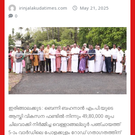
irinjalakudatimes.com
May 21, 2025
0
ഇരിങ്ങാലക്കുട : ബെന്നി ബഹനാൻ എം.പി.യുടെ
ആസ്തി വികസന ഫണ്ടിൽ നിന്നും 49,80,000 രൂപ
ചിലവാക്കി നിർമ്മിച്ച വെള്ളാങ്ങല്ലൂർ പഞ്ചായത്ത്
5-ാം വാർഡിലെ പോളക്കുളം റോഡ്‌ ഗതാഗതത്തിന്