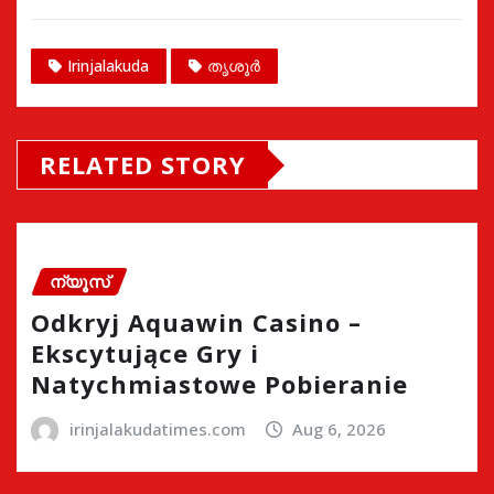
Irinjalakuda
തൃശൂർ
RELATED STORY
ന്യൂസ്
Odkryj Aquawin Casino –
Ekscytujące Gry i
Natychmiastowe Pobieranie
irinjalakudatimes.com
Aug 6, 2026