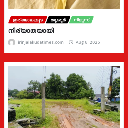
ഇരിങ്ങാലക്കുട
തൃശൂർ
ന്യൂസ്
നിര്യാതയായി
irinjalakudatimes.com
Aug 6, 2026