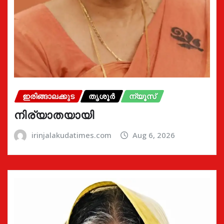
ഇരിങ്ങാലക്കുട
തൃശൂർ
ന്യൂസ്
നിര്യാതയായി
irinjalakudatimes.com
Aug 6, 2026