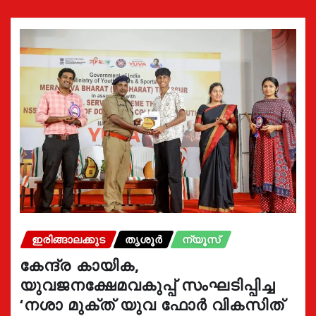
ഇരിങ്ങാലക്കുട
തൃശൂർ
ന്യൂസ്
കേന്ദ്ര കായിക,
യുവജനക്ഷേമവകുപ്പ് സംഘടിപ്പിച്ച
‘നശാ മുക്ത് യുവ ഫോർ വികസിത്