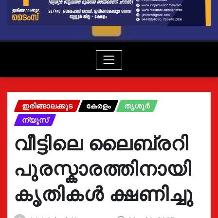
ഇരിങ്ങാലക്കുട
കേരളം
തൃശൂർ
ന്യൂസ്
വീട്ടിലെ ലൈബ്രറി
പുരസ്കാരത്തിനായി
കൃതികൾ ക്ഷണിച്ചു