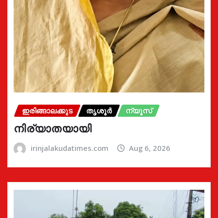
ഇരിങ്ങാലക്കുട
തൃശൂർ
ന്യൂസ്
നിര്യാതയായി
irinjalakudatimes.com
Aug 6, 2026