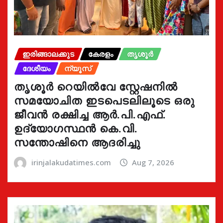
ഇരിങ്ങാലക്കുട
കേരളം
തൃശൂർ
ദേശീയം
ന്യൂസ്
തൃശൂർ റെയിൽവേ സ്റ്റേഷനിൽ
സമയോചിത ഇടപെടലിലൂടെ ഒരു
ജീവൻ രക്ഷിച്ച ആർ.പി.എഫ്.
ഉദ്യോഗസ്ഥൻ കെ.വി.
സന്തോഷിനെ ആദരിച്ചു
irinjalakudatimes.com
Aug 7, 2026