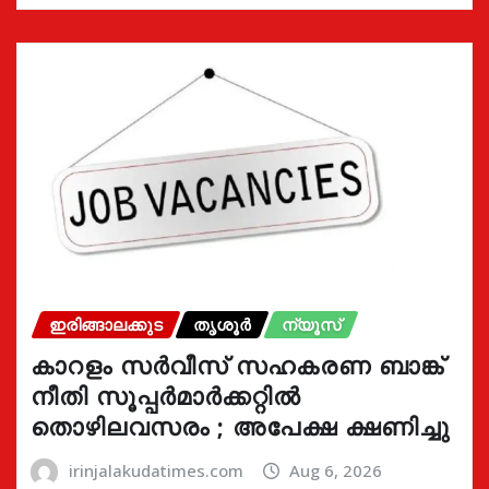
ഇരിങ്ങാലക്കുട
തൃശൂർ
ന്യൂസ്
കാറളം സർവീസ് സഹകരണ ബാങ്ക്
നീതി സൂപ്പർമാർക്കറ്റിൽ
തൊഴിലവസരം ; അപേക്ഷ ക്ഷണിച്ചു
irinjalakudatimes.com
Aug 6, 2026