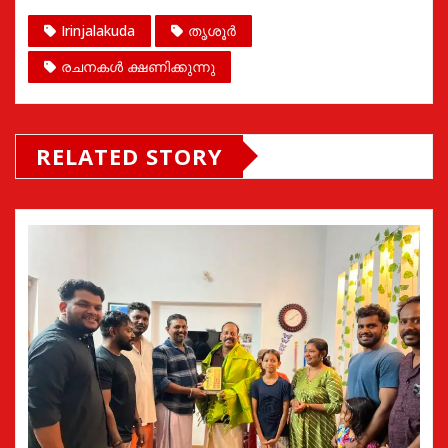
Irinjalakuda
തൃശൂർ
രചനകൾ ക്ഷണിക്കുന്നു
RELATED STORY