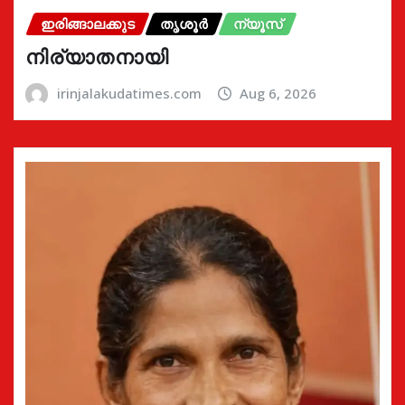
ഇരിങ്ങാലക്കുട
തൃശൂർ
ന്യൂസ്
നിര്യാതനായി
irinjalakudatimes.com
Aug 6, 2026