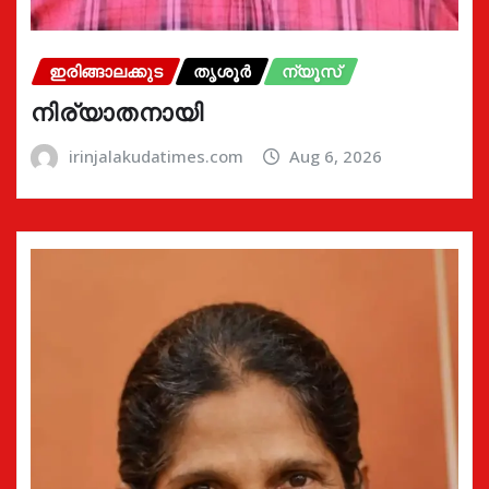
ഇരിങ്ങാലക്കുട
തൃശൂർ
ന്യൂസ്
നിര്യാതനായി
irinjalakudatimes.com
Aug 6, 2026