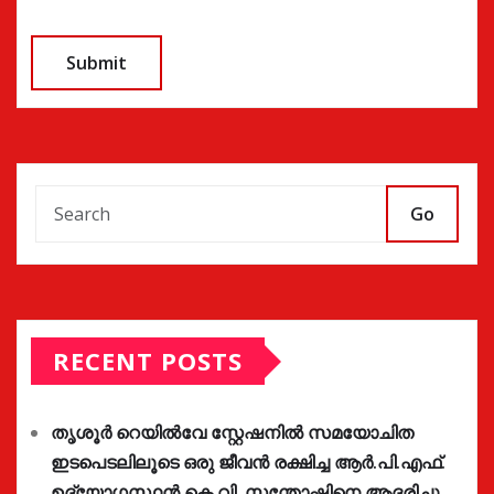
Go
RECENT POSTS
തൃശൂർ റെയിൽവേ സ്റ്റേഷനിൽ സമയോചിത
ഇടപെടലിലൂടെ ഒരു ജീവൻ രക്ഷിച്ച ആർ.പി.എഫ്.
ഉദ്യോഗസ്ഥൻ കെ.വി. സന്തോഷിനെ ആദരിച്ചു