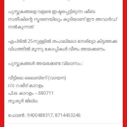
പുസ്തകങ്ങളെ വളരെ ഇഷ്ടപ്പെട്ടിരുന്ന ഷീബ
സതീഷിന്റെ സ്മരണയിലും കൂടിയാണ് ഈ അവാർഡ്
നൽകുന്നത്.
ഏപ്രിൽ 25നുള്ളിൽ തപാലിലോ നേരിട്ടോ കിട്ടത്തക്ക
വിധത്തിൽ മൂന്നു കോപ്പികൾ വീതം അയക്കണം.
പുസ്തകങ്ങൾ അയക്കേണ്ട വിലാസം :
വീട്ടിലെ ലൈബ്രറി (വായന)
c/o റഷീദ് കാറളം
പി.ഒ. കാറളം – 680711
തൃശൂർ ജില്ല.
ഫോൺ : 9400488317, 8714403246