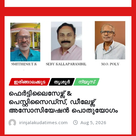
ഇരിങ്ങാലക്കുട
തൃശൂർ
ന്യൂസ്
ഫെർട്ടിലൈസേഴ്സ് &
പെസ്റ്റിസൈഡ്സ്, ഡീലേഴ്സ്
അസോസിയേഷൻ പൊതുയോഗം
irinjalakudatimes.com
Aug 5, 2026