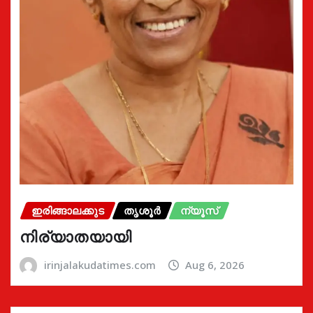
ഇരിങ്ങാലക്കുട
തൃശൂർ
ന്യൂസ്
നിര്യാതയായി
irinjalakudatimes.com
Aug 6, 2026