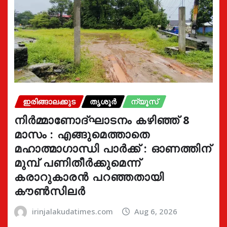
ഇരിങ്ങാലക്കുട
തൃശൂർ
ന്യൂസ്
നിർമ്മാണോദ്ഘാടനം കഴിഞ്ഞ് 8
മാസം : എങ്ങുമെത്താതെ
മഹാത്മാഗാന്ധി പാർക്ക് : ഓണത്തിന്
മുമ്പ് പണിതീർക്കുമെന്ന്
കരാറുകാരൻ പറഞ്ഞതായി
കൗൺസിലർ
irinjalakudatimes.com
Aug 6, 2026