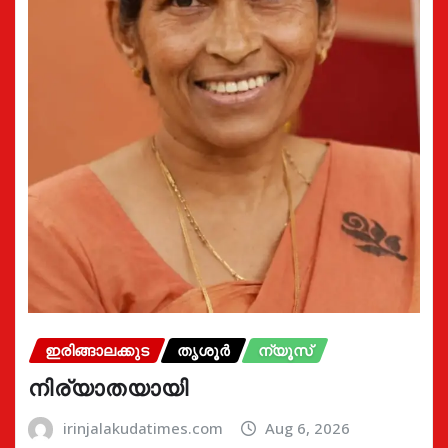
ഇരിങ്ങാലക്കുട
തൃശൂർ
ന്യൂസ്
നിര്യാതയായി
irinjalakudatimes.com
Aug 6, 2026