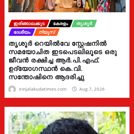
ഇരിങ്ങാലക്കുട
കേരളം
തൃശൂർ
ദേശീയം
ന്യൂസ്
തൃശൂർ റെയിൽവേ സ്റ്റേഷനിൽ
സമയോചിത ഇടപെടലിലൂടെ ഒരു
ജീവൻ രക്ഷിച്ച ആർ.പി.എഫ്.
ഉദ്യോഗസ്ഥൻ കെ.വി.
സന്തോഷിനെ ആദരിച്ചു
irinjalakudatimes.com
Aug 7, 2026