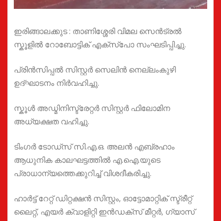
ഇരിങ്ങാലക്കുട : താണിശ്ശേരി വിമല സെൻട്രൽ
സ്കൂളിൽ റോബോട്ടിക് എക്സ്പോ സംഘടിപ്പിച്ചു.
പ്രിൻസിപ്പൽ സിസ്റ്റർ സെലിൻ നെല്ലംകുഴി
ഉദ്ഘാടനം നിർവഹിച്ചു.
സ്കൂൾ അഡ്മിനിസ്ട്രേറ്റർ സിസ്റ്റർ ഫിലോമിന
അധ്യക്ഷത വഹിച്ചു.
ടിംഗർ ടോഡ്സ് സി.എ.ഒ. അലൻ എബ്രഹാം
ആധുനിക കാലഘട്ടത്തിൽ എ.ഐ.യുടെ
പ്രാധാന്യത്തെക്കുറിച്ച് വിശദീകരിച്ചു.
ഹാർട്ട് റേറ്റ് ഡിറ്റക്ഷൻ സിസ്റ്റം, ഓട്ടോമാറ്റിക് സ്ട്രീറ്റ്
ലൈറ്റ്, എയർ ക്വാളിറ്റി ഇൻഡക്സ് മീറ്റർ, ഗ്യാസ്