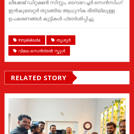
ലീക്കേജ് ഡിറ്റക്ഷൻ സിസ്റ്റം, ടെമ്പറേച്ചർ സെൻസിംഗ്
ഇൻകുബേറ്റർ തുടങ്ങിയ ആധുനിക രീതിയിലുള്ള
ഉപകരണങ്ങൾ കുട്ടികൾ പ്രദർശിപ്പിച്ചു.
Irinjalakuda
തൃശൂർ
വിമല സെൻട്രൽ സ്കൂൾ
RELATED STORY