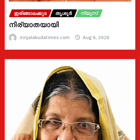
ഇരിങ്ങാലക്കുട
തൃശൂർ
ന്യൂസ്
നിര്യാതയായി
irinjalakudatimes.com
Aug 6, 2026