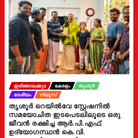
ഇരിങ്ങാലക്കുട
കേരളം
തൃശൂർ
ദേശീയം
ന്യൂസ്
തൃശൂർ റെയിൽവേ സ്റ്റേഷനിൽ
സമയോചിത ഇടപെടലിലൂടെ ഒരു
ജീവൻ രക്ഷിച്ച ആർ.പി.എഫ്.
ഉദ്യോഗസ്ഥൻ കെ.വി.