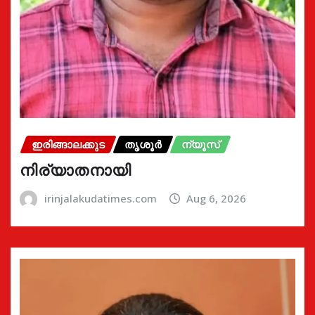
ഇരിങ്ങാലക്കുട
തൃശൂർ
ന്യൂസ്
നിര്യാതനായി
irinjalakudatimes.com
Aug 6, 2026