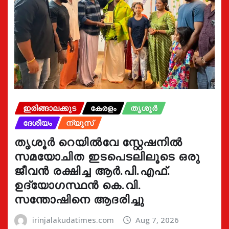
ഇരിങ്ങാലക്കുട
കേരളം
തൃശൂർ
ദേശീയം
ന്യൂസ്
തൃശൂർ റെയിൽവേ സ്റ്റേഷനിൽ
സമയോചിത ഇടപെടലിലൂടെ ഒരു
ജീവൻ രക്ഷിച്ച ആർ.പി.എഫ്.
ഉദ്യോഗസ്ഥൻ കെ.വി.
സന്തോഷിനെ ആദരിച്ചു
irinjalakudatimes.com
Aug 7, 2026