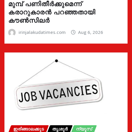
മുമ്പ് പണിതീർക്കുമെന്ന്
കരാറുകാരൻ പറഞ്ഞതായി
കൗൺസിലർ
irinjalakudatimes.com
Aug 6, 2026
ഇരിങ്ങാലക്കുട
തൃശൂർ
ന്യൂസ്