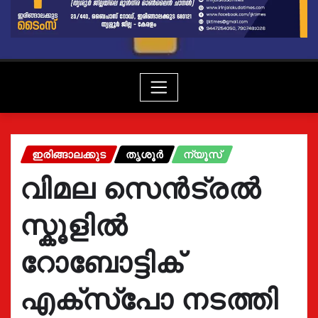
ഇരിങ്ങാലക്കുട
തൃശൂർ
ന്യൂസ്
വിമല സെൻട്രൽ
സ്കൂളിൽ
റോബോട്ടിക്
എക്സ്പോ നടത്തി