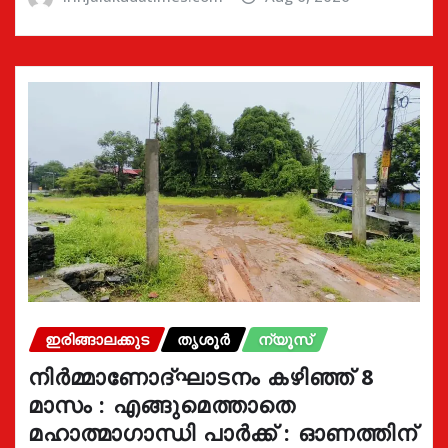
ഇരിങ്ങാലക്കുട
തൃശൂർ
ന്യൂസ്
നിർമ്മാണോദ്ഘാടനം കഴിഞ്ഞ് 8
മാസം : എങ്ങുമെത്താതെ
മഹാത്മാഗാന്ധി പാർക്ക് : ഓണത്തിന്