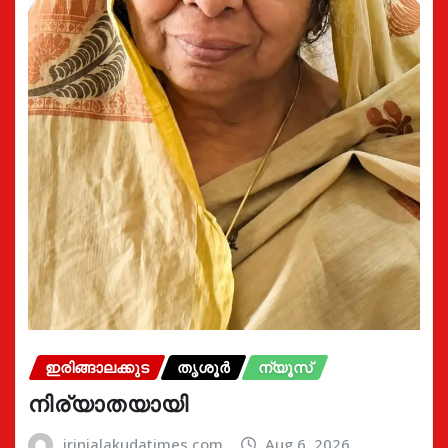
ഇരിങ്ങാലക്കുട
തൃശൂർ
ന്യൂസ്
നിര്യാതയായി
irinjalakudatimes.com
Aug 6, 2026