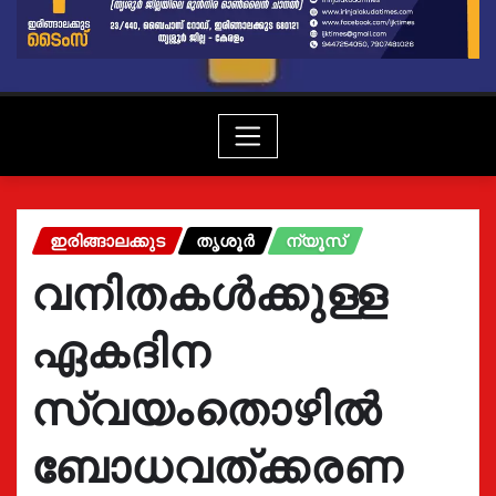
ഇരിങ്ങാലക്കുട
തൃശൂർ
ന്യൂസ്
വനിതകൾക്കുള്ള
ഏകദിന
സ്വയംതൊഴിൽ
ബോധവത്ക്കരണ