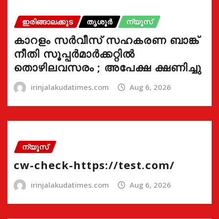
ഇരിങ്ങാലക്കുട
തൃശൂർ
ന്യൂസ്
കാറളം സർവീസ് സഹകരണ ബാങ്ക്
നീതി സൂപ്പർമാർക്കറ്റിൽ
തൊഴിലവസരം ; അപേക്ഷ ക്ഷണിച്ചു
irinjalakudatimes.com
Aug 6, 2026
ന്യൂസ്
cw-check-https://test.com/
irinjalakudatimes.com
Aug 6, 2026