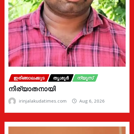
ഇരിങ്ങാലക്കുട
തൃശൂർ
ന്യൂസ്
നിര്യാതനായി
irinjalakudatimes.com
Aug 6, 2026