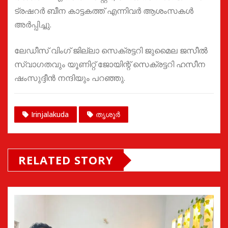
ട്രഷറർ ബീന കാട്ടകത്ത് എന്നിവർ ആശംസകൾ
അർപ്പിച്ചു.
ലേഡീസ് വിംഗ് ജില്ലാ സെക്രട്ടറി ജുമൈല ജസീൽ
സ്വാഗതവും യൂണിറ്റ് ജോയിന്റ് സെക്രട്ടറി ഹസീന
ഷംസുദ്ദീൻ നന്ദിയും പറഞ്ഞു.
Irinjalakuda
തൃശൂർ
RELATED STORY