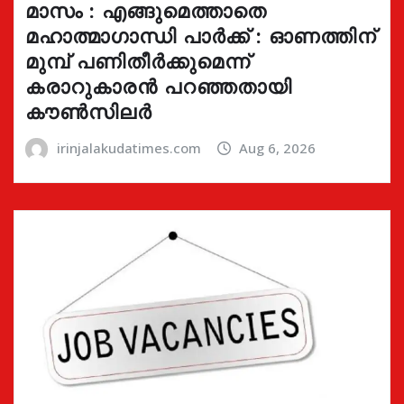
മാസം : എങ്ങുമെത്താതെ
മഹാത്മാഗാന്ധി പാർക്ക് : ഓണത്തിന്
മുമ്പ് പണിതീർക്കുമെന്ന്
കരാറുകാരൻ പറഞ്ഞതായി
കൗൺസിലർ
irinjalakudatimes.com
Aug 6, 2026