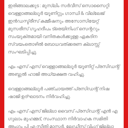
ഇരിങ്ങാലക്കുട : മുസ്ലിം സർവീസ് സൊസൈറ്റി
വെള്ളാങ്ങല്ലൂർ യൂണിറ്റും ഗാന്ധി & വില്ലേജ്
ഇൻഡസ്ട്രീസ് കമ്മീഷനും അസോസിയേറ്റ്
മുസരീസ് ഗൃഹദീപം ട്രെയിനിംഗ് സെന്ററും
സംയുക്തമായി വനിതകൾക്കുള്ള ഏകദിന
സ്വയംതൊഴിൽ ബോധവത്ക്കരണ ക്ലാസ്സ്
സംഘടിപ്പിച്ചു.
എം എസ് എസ് വെള്ളാങ്ങല്ലൂർ യൂണിറ്റ് പ്രസിഡന്റ്
അബ്ദുൽ ഹാജി അധ്യക്ഷത വഹിച്ചു.
വെള്ളാങ്ങല്ലൂർ പഞ്ചായത്ത് പ്രസിഡന്റ് നിഷ
ഷാജി ഉദ്ഘാടനം നിർവഹിച്ചു.
എം എസ് എസ് ജില്ലാ വൈസ് പ്രസിഡന്റ് എൻ എ
ഗുലാം മുഹമ്മദ്, സംസ്ഥാന നിർവാഹക സമിതി
അംഗം പി എ സീതി മാസ്റ്റർ, ലേഡീസ് വിംഗ് ജില്ലാ