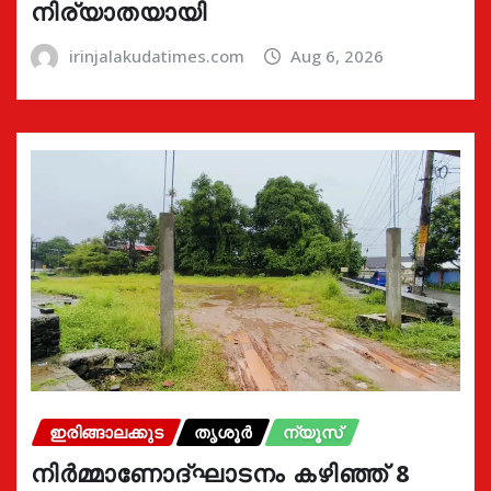
നിര്യാതയായി
irinjalakudatimes.com
Aug 6, 2026
ഇരിങ്ങാലക്കുട
തൃശൂർ
ന്യൂസ്
നിർമ്മാണോദ്ഘാടനം കഴിഞ്ഞ് 8