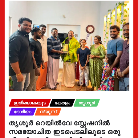
ഇരിങ്ങാലക്കുട
കേരളം
തൃശൂർ
ദേശീയം
ന്യൂസ്
തൃശൂർ റെയിൽവേ സ്റ്റേഷനിൽ
സമയോചിത ഇടപെടലിലൂടെ ഒരു