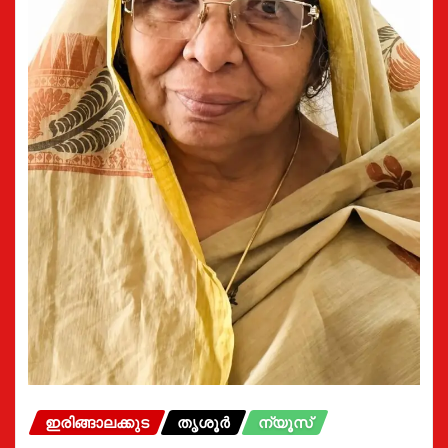
ഇരിങ്ങാലക്കുട
തൃശൂർ
ന്യൂസ്