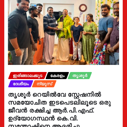
ഇരിങ്ങാലക്കുട
കേരളം
തൃശൂർ
ദേശീയം
ന്യൂസ്
തൃശൂർ റെയിൽവേ സ്റ്റേഷനിൽ
സമയോചിത ഇടപെടലിലൂടെ ഒരു
ജീവൻ രക്ഷിച്ച ആർ.പി.എഫ്.
ഉദ്യോഗസ്ഥൻ കെ.വി.
സന്തോഷിനെ ആദരിച്ചു