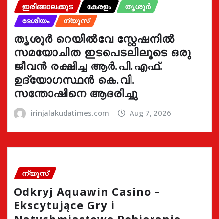
ഇരിങ്ങാലക്കുട
കേരളം
തൃശൂർ
ദേശീയം
ന്യൂസ്
തൃശൂർ റെയിൽവേ സ്റ്റേഷനിൽ
സമയോചിത ഇടപെടലിലൂടെ ഒരു
ജീവൻ രക്ഷിച്ച ആർ.പി.എഫ്.
ഉദ്യോഗസ്ഥൻ കെ.വി.
സന്തോഷിനെ ആദരിച്ചു
irinjalakudatimes.com
Aug 7, 2026
ന്യൂസ്
Odkryj Aquawin Casino –
Ekscytujące Gry i
Natychmiastowe Pobieranie