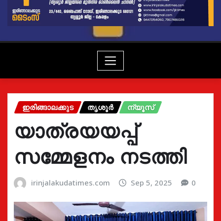
ഇരിങ്ങാലക്കുട
തൃശൂർ
ന്യൂസ്
യാത്രയയപ്പ്
സമ്മേളനം നടത്തി
irinjalakudatimes.com
Sep 5, 2025
0