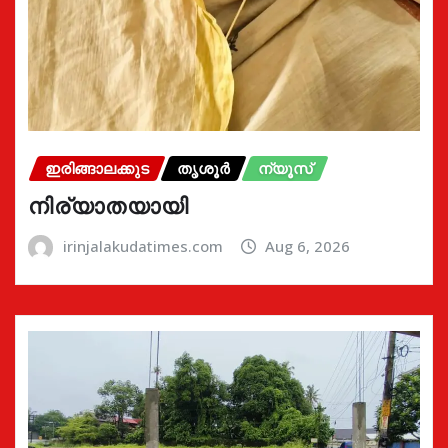
ഇരിങ്ങാലക്കുട
തൃശൂർ
ന്യൂസ്
നിര്യാതയായി
irinjalakudatimes.com
Aug 6, 2026