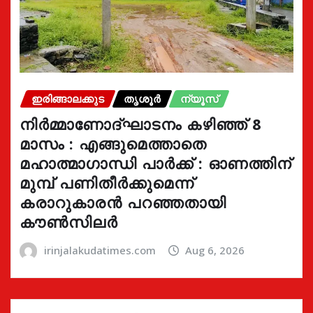
ഇരിങ്ങാലക്കുട
തൃശൂർ
ന്യൂസ്
നിർമ്മാണോദ്ഘാടനം കഴിഞ്ഞ് 8
മാസം : എങ്ങുമെത്താതെ
മഹാത്മാഗാന്ധി പാർക്ക് : ഓണത്തിന്
മുമ്പ് പണിതീർക്കുമെന്ന്
കരാറുകാരൻ പറഞ്ഞതായി
കൗൺസിലർ
irinjalakudatimes.com
Aug 6, 2026