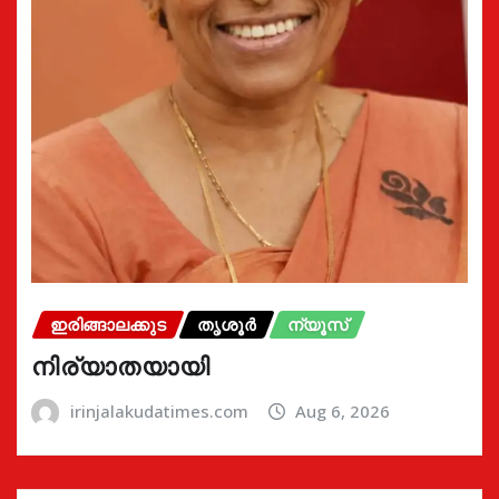
ഇരിങ്ങാലക്കുട
തൃശൂർ
ന്യൂസ്
നിര്യാതയായി
irinjalakudatimes.com
Aug 6, 2026