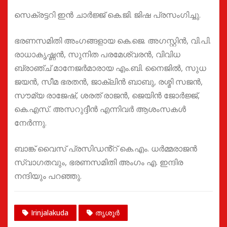
സെക്രട്ടറി ഇൻ ചാർജ്ജ് കെ.ജി. ജിഷ പ്രസംഗിച്ചു.
ഭരണസമിതി അംഗങ്ങളായ കെ.ജെ. അഗസ്റ്റിൻ, വി.പി.
രാധാകൃഷ്ണൻ, സുനിത പരമേശ്വരൻ, വിവിധ
ബ്രാഞ്ച് മാനേജർമാരായ എം.ബി. നൈജിൽ, സുധ
ജയൻ, സീമ ഭരതൻ, ജാക്‌ലിൻ ബാബു, രശ്മി സജൻ,
സൗമ്യ രാജേഷ്, ശരത് രാജൻ, ജെയിൻ ജോർജ്ജ്,
കെ.എസ്. അസറുദ്ദീൻ എന്നിവർ ആശംസകൾ
നേർന്നു.
ബാങ്ക് വൈസ് പ്രസിഡൻ്റ് കെ.എം. ധർമ്മരാജൻ
സ്വാഗതവും, ഭരണസമിതി അംഗം എ. ഇന്ദിര
നന്ദിയും പറഞ്ഞു.
Irinjalakuda
തൃശൂർ