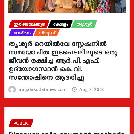
ഇരിങ്ങാലക്കുട
കേരളം
തൃശൂർ
ദേശീയം
ന്യൂസ്
തൃശൂർ റെയിൽവേ സ്റ്റേഷനിൽ
സമയോചിത ഇടപെടലിലൂടെ ഒരു
ജീവൻ രക്ഷിച്ച ആർ.പി.എഫ്.
ഉദ്യോഗസ്ഥൻ കെ.വി.
സന്തോഷിനെ ആദരിച്ചു
irinjalakudatimes.com
Aug 7, 2026
PUBLIC
Discover safe payment methods