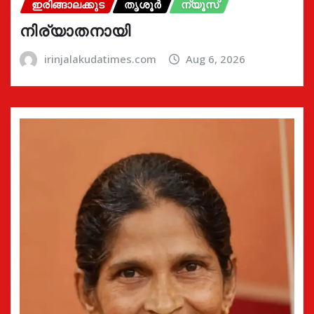
ഇരിങ്ങാലക്കുട
തൃശൂർ
ന്യൂസ്
നിര്യാതനായി
irinjalakudatimes.com
Aug 6, 2026