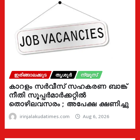
ഇരിങ്ങാലക്കുട
തൃശൂർ
ന്യൂസ്
കാറളം സർവീസ് സഹകരണ ബാങ്ക്
നീതി സൂപ്പർമാർക്കറ്റിൽ
തൊഴിലവസരം ; അപേക്ഷ ക്ഷണിച്ചു
irinjalakudatimes.com
Aug 6, 2026