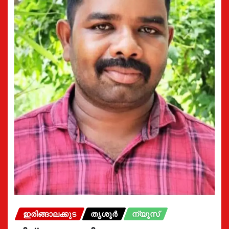
ഇരിങ്ങാലക്കുട
തൃശൂർ
ന്യൂസ്