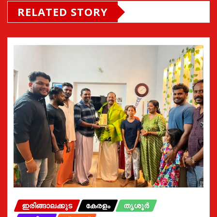
RELATED STORY
ഇരിങ്ങാലക്കുട
കേരളം
തൃശൂർ