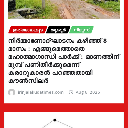
ഇരിങ്ങാലക്കുട
തൃശൂർ
ന്യൂസ്
നിർമ്മാണോദ്ഘാടനം കഴിഞ്ഞ് 8
മാസം : എങ്ങുമെത്താതെ
മഹാത്മാഗാന്ധി പാർക്ക് : ഓണത്തിന്
മുമ്പ് പണിതീർക്കുമെന്ന്
കരാറുകാരൻ പറഞ്ഞതായി
കൗൺസിലർ
irinjalakudatimes.com
Aug 6, 2026