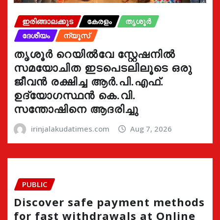
ഇരിങ്ങാലക്കുട
കേരളം
തൃശൂർ
ദേശീയം
ന്യൂസ്
തൃശൂർ റെയിൽവേ സ്റ്റേഷനിൽ
സമയോചിത ഇടപെടലിലൂടെ ഒരു
ജീവൻ രക്ഷിച്ച ആർ.പി.എഫ്.
ഉദ്യോഗസ്ഥൻ കെ.വി.
സന്തോഷിനെ ആദരിച്ചു
irinjalakudatimes.com
Aug 7, 2026
PUBLIC
Discover safe payment methods
for fast withdrawals at Online