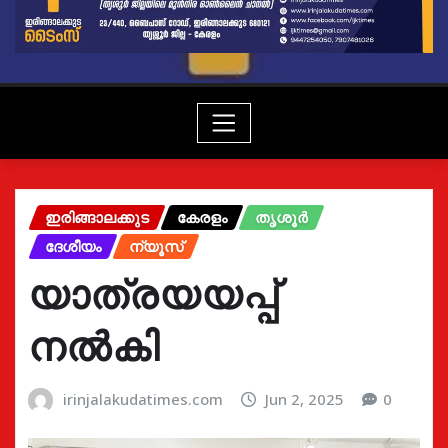
ഇരിങ്ങാലക്കുട
കേരളം
തൃശൂർ
ദേശീയം
ന്യൂസ്
യാത്രയയപ്പ്
നൽകി
irinjalakudatimes.com
Jun 2, 2025
0