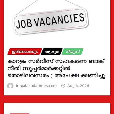
ഇരിങ്ങാലക്കുട
തൃശൂർ
ന്യൂസ്
കാറളം സർവീസ് സഹകരണ ബാങ്ക്
നീതി സൂപ്പർമാർക്കറ്റിൽ
തൊഴിലവസരം ; അപേക്ഷ ക്ഷണിച്ചു
irinjalakudatimes.com
Aug 6, 2026