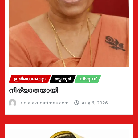
ഇരിങ്ങാലക്കുട
തൃശൂർ
ന്യൂസ്
നിര്യാതയായി
irinjalakudatimes.com
Aug 6, 2026