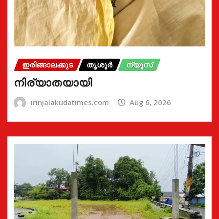
ഇരിങ്ങാലക്കുട
തൃശൂർ
ന്യൂസ്
നിര്യാതയായി
irinjalakudatimes.com
Aug 6, 2026