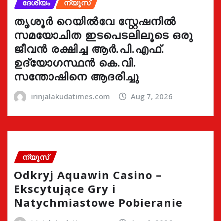
ദേശീയം
ന്യൂസ്
തൃശൂർ റെയിൽവേ സ്റ്റേഷനിൽ
സമയോചിത ഇടപെടലിലൂടെ ഒരു
ജീവൻ രക്ഷിച്ച ആർ.പി.എഫ്.
ഉദ്യോഗസ്ഥൻ കെ.വി.
സന്തോഷിനെ ആദരിച്ചു
irinjalakudatimes.com
Aug 7, 2026
ന്യൂസ്
Odkryj Aquawin Casino –
Ekscytujące Gry i
Natychmiastowe Pobieranie