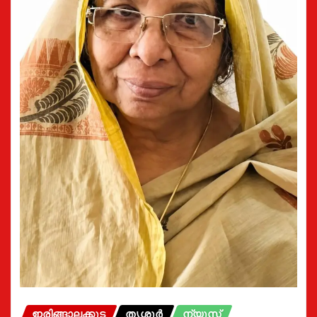
ഇരിങ്ങാലക്കുട
തൃശൂർ
ന്യൂസ്