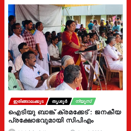
ഇരിങ്ങാലക്കുട
തൃശൂർ
ന്യൂസ്
ഐടിയു ബാങ്ക് ക്രമക്കേട് : ജനകീയ
പ്രക്ഷോഭവുമായി സിപിഎം