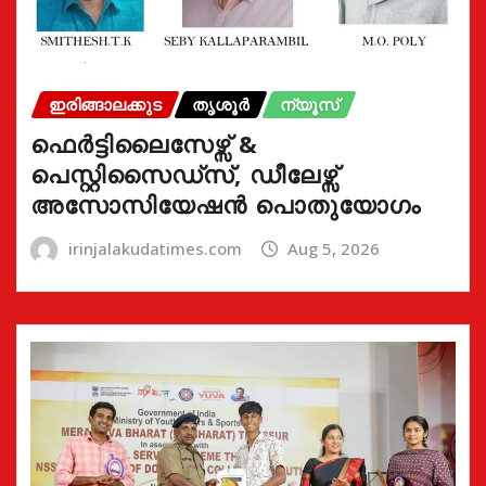
ഇരിങ്ങാലക്കുട
തൃശൂർ
ന്യൂസ്
ഫെർട്ടിലൈസേഴ്സ് &
പെസ്റ്റിസൈഡ്സ്, ഡീലേഴ്സ്
അസോസിയേഷൻ പൊതുയോഗം
irinjalakudatimes.com
Aug 5, 2026