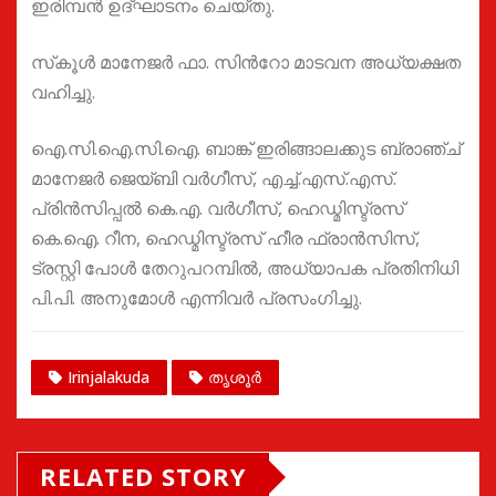
ഇരിമ്പന്‍ ഉദ്ഘാടനം ചെയ്തു.
സ്‌കൂള്‍ മാനേജര്‍ ഫാ. സിന്‍റോ മാടവന അധ്യക്ഷത
വഹിച്ചു.
ഐ.സി.ഐ.സി.ഐ. ബാങ്ക് ഇരിങ്ങാലക്കുട ബ്രാഞ്ച്
മാനേജര്‍ ജെയ്ബി വര്‍ഗീസ്, എച്ച്.എസ്.എസ്.
പ്രിന്‍സിപ്പല്‍ കെ.എ. വര്‍ഗീസ്, ഹെഡ്മിസ്ട്രസ്
കെ.ഐ. റീന, ഹെഡ്മിസ്ട്രസ് ഹീര ഫ്രാന്‍സിസ്,
ട്രസ്റ്റി പോള്‍ തേറുപറമ്പില്‍, അധ്യാപക പ്രതിനിധി
പി.പി. അനുമോള്‍ എന്നിവർ പ്രസംഗിച്ചു.
Irinjalakuda
തൃശൂർ
RELATED STORY