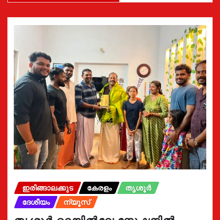
ഇരിങ്ങാലക്കുട
കേരളം
തൃശൂർ
ദേശീയം
ന്യൂസ്
തൃശൂർ റെയിൽവേ സ്റ്റേഷനിൽ