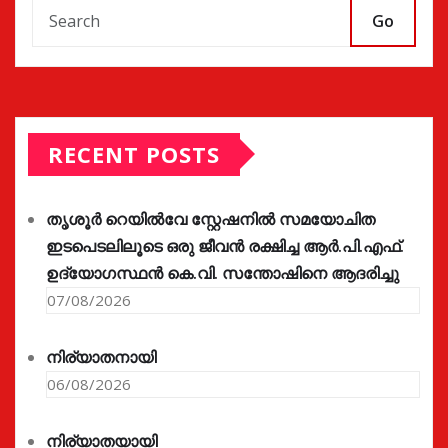
Go
RECENT POSTS
തൃശൂർ റെയിൽവേ സ്റ്റേഷനിൽ സമയോചിത
ഇടപെടലിലൂടെ ഒരു ജീവൻ രക്ഷിച്ച ആർ.പി.എഫ്.
ഉദ്യോഗസ്ഥൻ കെ.വി. സന്തോഷിനെ ആദരിച്ചു
07/08/2026
നിര്യാതനായി
06/08/2026
നിര്യാതയായി