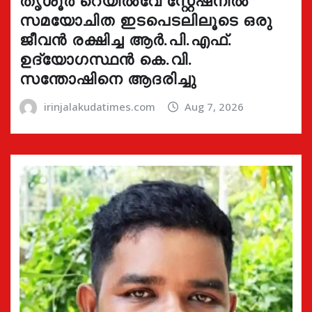
സമയോചിത ഇടപെടലിലൂടെ ഒരു
ജീവൻ രക്ഷിച്ച ആർ.പി.എഫ്.
ഉദ്യോഗസ്ഥൻ കെ.വി.
സന്തോഷിനെ ആദരിച്ചു
irinjalakudatimes.com
Aug 7, 2026