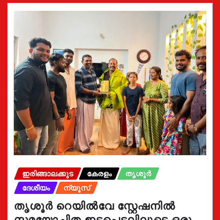
ഇരിങ്ങാലക്കുട
കേരളം
തൃശൂർ
ദേശീയം
ന്യൂസ്
തൃശൂർ റെയിൽവേ സ്റ്റേഷനിൽ
സമയോചിത ഇടപെടലിലൂടെ ഒരു