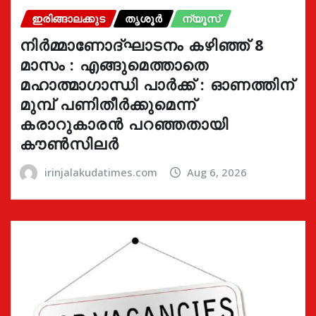
ഇരിങ്ങാലക്കുട
തൃശൂർ
ന്യൂസ്
നിർമ്മാണോദ്ഘാടനം കഴിഞ്ഞ് 8
മാസം : എങ്ങുമെത്താതെ
മഹാത്മാഗാന്ധി പാർക്ക് : ഓണത്തിന്
മുമ്പ് പണിതീർക്കുമെന്ന്
കരാറുകാരൻ പറഞ്ഞതായി
കൗൺസിലർ
irinjalakudatimes.com
Aug 6, 2026