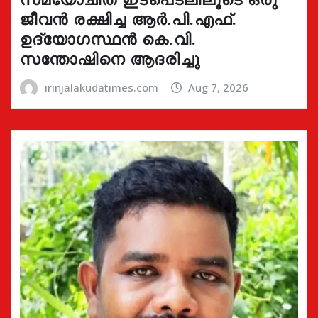
ജീവൻ രക്ഷിച്ച ആർ.പി.എഫ്.
ഉദ്യോഗസ്ഥൻ കെ.വി.
സന്തോഷിനെ ആദരിച്ചു
irinjalakudatimes.com
Aug 7, 2026