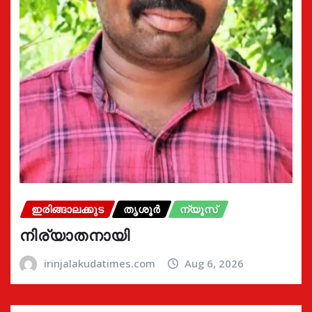
ഇരിങ്ങാലക്കുട
തൃശൂർ
ന്യൂസ്
നിര്യാതനായി
irinjalakudatimes.com
Aug 6, 2026