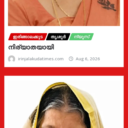
ഇരിങ്ങാലക്കുട
തൃശൂർ
ന്യൂസ്
നിര്യാതയായി
irinjalakudatimes.com
Aug 6, 2026