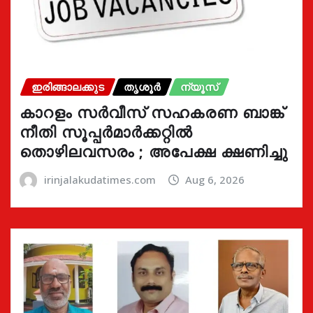
ഇരിങ്ങാലക്കുട
തൃശൂർ
ന്യൂസ്
കാറളം സർവീസ് സഹകരണ ബാങ്ക്
നീതി സൂപ്പർമാർക്കറ്റിൽ
തൊഴിലവസരം ; അപേക്ഷ ക്ഷണിച്ചു
irinjalakudatimes.com
Aug 6, 2026