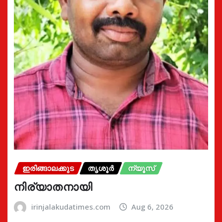
ഇരിങ്ങാലക്കുട
തൃശൂർ
ന്യൂസ്
നിര്യാതനായി
irinjalakudatimes.com
Aug 6, 2026