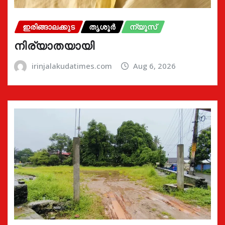
ഇരിങ്ങാലക്കുട
തൃശൂർ
ന്യൂസ്
നിര്യാതയായി
irinjalakudatimes.com
Aug 6, 2026