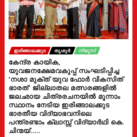
ഇരിങ്ങാലക്കുട
തൃശൂർ
ന്യൂസ്
കേന്ദ്ര കായിക,
യുവജനക്ഷേമവകുപ്പ് സംഘടിപ്പിച്ച
‘നശാ മുക്ത് യുവ ഫോർ വികസിത്
ഭാരത്’ ജില്ലാതല മത്സരങ്ങളിൽ
ജലഛായ ചിത്രരചനയിൽ മൂന്നാം
സ്ഥാനം നേടിയ ഇരിങ്ങാലക്കുട
ഭാരതീയ വിദ്യാഭവനിലെ
പന്ത്രണ്ടാം ക്ലാസ്സ് വിദ്യാർഥി കെ.
ചിന്മയ്…..