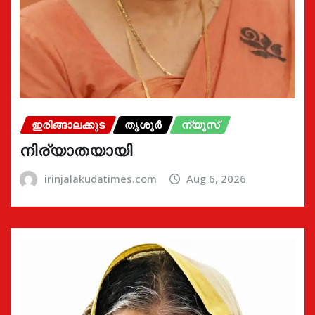
ഇരിങ്ങാലക്കുട
തൃശൂർ
ന്യൂസ്
നിര്യാതയായി
irinjalakudatimes.com
Aug 6, 2026