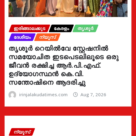
ഇരിങ്ങാലക്കുട
കേരളം
തൃശൂർ
ദേശീയം
ന്യൂസ്
തൃശൂർ റെയിൽവേ സ്റ്റേഷനിൽ
സമയോചിത ഇടപെടലിലൂടെ ഒരു
ജീവൻ രക്ഷിച്ച ആർ.പി.എഫ്.
ഉദ്യോഗസ്ഥൻ കെ.വി.
സന്തോഷിനെ ആദരിച്ചു
irinjalakudatimes.com
Aug 7, 2026
ന്യൂസ്