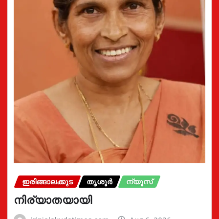
ഇരിങ്ങാലക്കുട
തൃശൂർ
ന്യൂസ്
നിര്യാതയായി