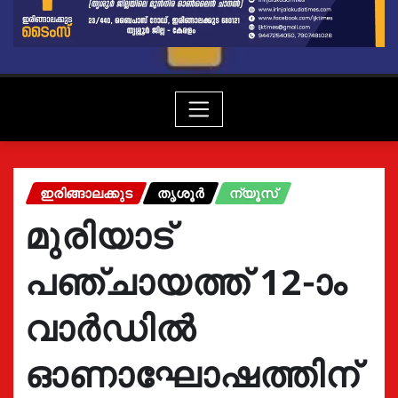
ഇരിങ്ങാലക്കുട
തൃശൂർ
ന്യൂസ്
മുരിയാട്
പഞ്ചായത്ത് 12-ാം
വാർഡിൽ
ഓണാഘോഷത്തിന്