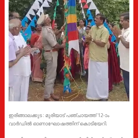
ഇരിങ്ങാലക്കുട : മുരിയാട് പഞ്ചായത്ത് 12-ാം
വാർഡിൽ ഓണാഘോഷത്തിന് കൊടിയേറി.