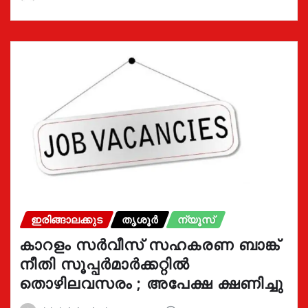
ഇരിങ്ങാലക്കുട
തൃശൂർ
ന്യൂസ്
കാറളം സർവീസ് സഹകരണ ബാങ്ക്
നീതി സൂപ്പർമാർക്കറ്റിൽ
തൊഴിലവസരം ; അപേക്ഷ ക്ഷണിച്ചു