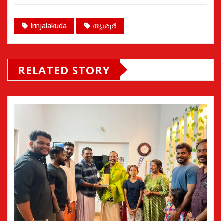
Irinjalakuda
തൃശൂർ
RELATED STORY