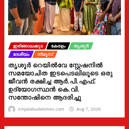
ഇരിങ്ങാലക്കുട
കേരളം
തൃശൂർ
ദേശീയം
ന്യൂസ്
തൃശൂർ റെയിൽവേ സ്റ്റേഷനിൽ
സമയോചിത ഇടപെടലിലൂടെ ഒരു
ജീവൻ രക്ഷിച്ച ആർ.പി.എഫ്.
ഉദ്യോഗസ്ഥൻ കെ.വി.
സന്തോഷിനെ ആദരിച്ചു
irinjalakudatimes.com
Aug 7, 2026