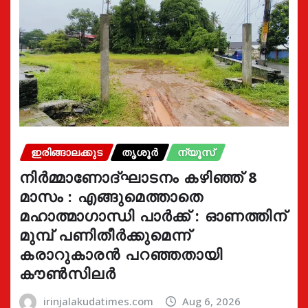
ഇരിങ്ങാലക്കുട
തൃശൂർ
ന്യൂസ്
നിർമ്മാണോദ്ഘാടനം കഴിഞ്ഞ് 8
മാസം : എങ്ങുമെത്താതെ
മഹാത്മാഗാന്ധി പാർക്ക് : ഓണത്തിന്
മുമ്പ് പണിതീർക്കുമെന്ന്
കരാറുകാരൻ പറഞ്ഞതായി
കൗൺസിലർ
irinjalakudatimes.com
Aug 6, 2026