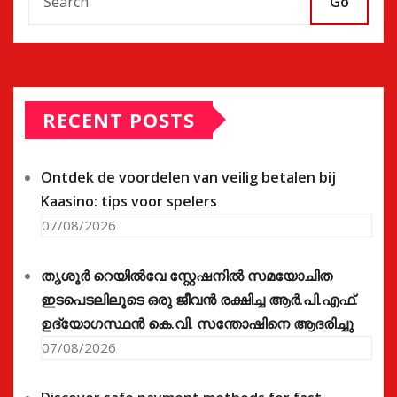
Go
RECENT POSTS
Ontdek de voordelen van veilig betalen bij
Kaasino: tips voor spelers
07/08/2026
തൃശൂർ റെയിൽവേ സ്റ്റേഷനിൽ സമയോചിത
ഇടപെടലിലൂടെ ഒരു ജീവൻ രക്ഷിച്ച ആർ.പി.എഫ്.
ഉദ്യോഗസ്ഥൻ കെ.വി. സന്തോഷിനെ ആദരിച്ചു
07/08/2026