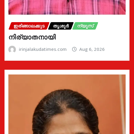
ഇരിങ്ങാലക്കുട
തൃശൂർ
ന്യൂസ്
നിര്യാതനായി
irinjalakudatimes.com
Aug 6, 2026