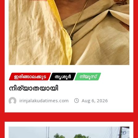
ഇരിങ്ങാലക്കുട
തൃശൂർ
ന്യൂസ്
നിര്യാതയായി
irinjalakudatimes.com
Aug 6, 2026