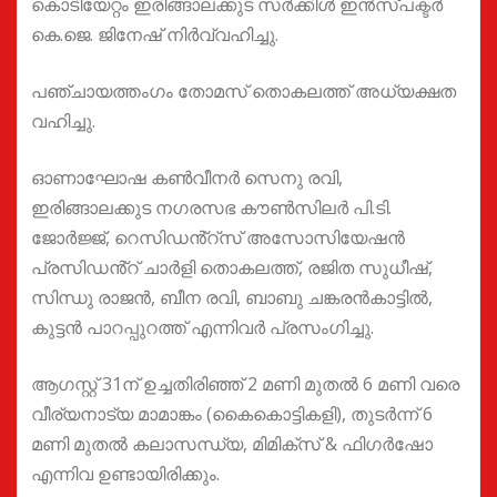
കൊടിയേറ്റം ഇരിങ്ങാലക്കുട സർക്കിൾ ഇൻസ്പക്ടർ
കെ.ജെ. ജിനേഷ് നിർവ്വഹിച്ചു.
പഞ്ചായത്തംഗം തോമസ് തൊകലത്ത് അധ്യക്ഷത
വഹിച്ചു.
ഓണാഘോഷ കൺവീനർ സെനു രവി,
ഇരിങ്ങാലക്കുട നഗരസഭ കൗൺസിലർ പി.ടി.
ജോർജ്ജ്, റെസിഡൻ്റ്സ് അസോസിയേഷൻ
പ്രസിഡൻ്റ് ചാർളി തൊകലത്ത്, രജിത സുധീഷ്,
സിന്ധു രാജൻ, ബീന രവി, ബാബു ചങ്കരൻകാട്ടിൽ,
കുട്ടൻ പാറപ്പുറത്ത് എന്നിവർ പ്രസംഗിച്ചു.
ആഗസ്റ്റ് 31ന് ഉച്ചതിരിഞ്ഞ് 2 മണി മുതൽ 6 മണി വരെ
വീര്യനാട്യ മാമാങ്കം (കൈകൊട്ടികളി), തുടർന്ന് 6
മണി മുതൽ കലാസന്ധ്യ, മിമിക്സ് & ഫിഗർഷോ
എന്നിവ ഉണ്ടായിരിക്കും.