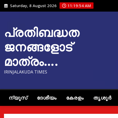
Skip
Saturday, 8 August 2026
11:19:56 AM
to
content
പ്രതിബദ്ധത
ജനങ്ങളോട്
മാത്രം….
IRINJALAKUDA TIMES
ന്യൂസ്
ദേശീയം
കേരളം
തൃശൂർ