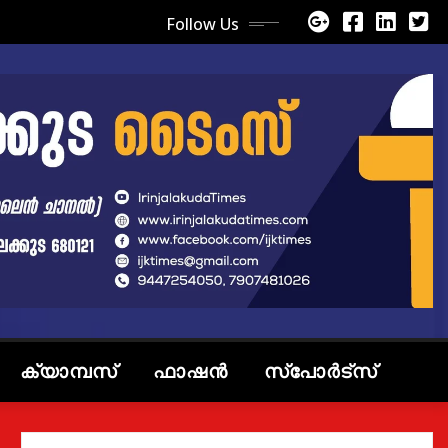
Follow Us
ക്യാമ്പസ്
ഫാഷൻ
സ്പോർട്സ്