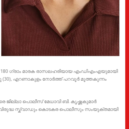
ച്ച് 180 ഗ്രാം മാരക രാസലഹരിയായ എംഡിഎംഎയുമായി
ാജു (30), എറണാകുളം നോർത്ത് പറവൂർ മൂത്തകുന്നം
ിരെ ജില്ലാ പൊലീസ് മേധാവി ബി. കൃഷ്ണകുമാർ
 വിരുദ്ധ സ്ക്വാഡും കൊടകര പൊലീസും സംയുക്തമായി