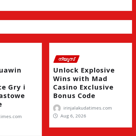
ന്യൂസ്
quawin
Unlock Explosive
Wins with Mad
e Gry i
Casino Exclusive
astowe
Bonus Code
e
irinjalakudatimes.com
Aug 6, 2026
atimes.com