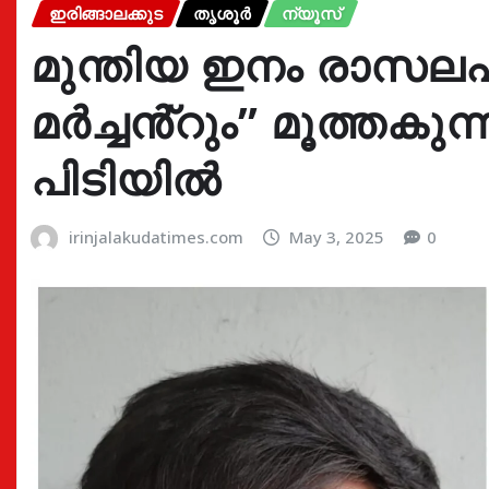
ഇരിങ്ങാലക്കുട
തൃശൂർ
ന്യൂസ്
മുന്തിയ ഇനം രാസലഹ
മർച്ചൻ്റും” മൂത്തകു
പിടിയിൽ
irinjalakudatimes.com
May 3, 2025
0