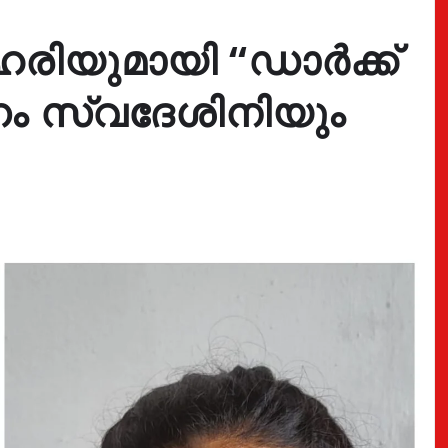
രിയുമായി “ഡാർക്ക്
ന്നം സ്വദേശിനിയും