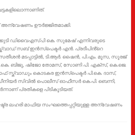
്ടകളിലൊന്നാണിത്.
സ് അന്വേഷണം ഊർജ്ജിതമാക്കി.
കുടി ഡിവൈഎസ്പി കെ. സുമേഷ് എന്നിവരുടെ
്ക്വാഡ് സബ് ഇൻസ്‌പെക്ടർ എൻ. പ്രദീപിൻ്റെ
 സതീശൻ മടപ്പാട്ടിൽ, ടി.ആർ. ഷൈൻ, പി.എം. മൂസ, സൂരജ്
 സി.കെ. ബിജു, ഷിജോ തോമസ്, സോണി പി. എക്സ്, കെ.ജെ.
ാഫ് സ്ക്വാഡും കൊടകര ഇൻസ്പെക്ടർ പി.കെ. ദാസ്,
ീനിയർ സിവിൽ പൊലീസ് ഓഫീസർ കെ.പി. ബെന്നി,
നാണ് പ്രതികളെ പിടികൂടിയത്.
ട്ര ലഹരി മാഫിയ സംഘത്തെപ്പറ്റിയുള്ള അന്വേഷണം