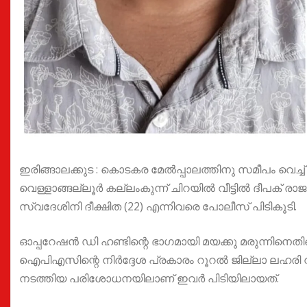
ഇരിങ്ങാലക്കുട : കൊടകര മേൽപ്പാലത്തിനു സമീപം വെ
വെള്ളാങ്ങല്ലൂർ കല്ലംകുന്ന് ചിറയിൽ വീട്ടിൽ ദീപക് ര
സ്വദേശിനി ദീക്ഷിത (22) എന്നിവരെ പോലീസ് പിടികൂടി.
ഓപ്പറേഷൻ ഡി ഹണ്ടിന്റെ ഭാഗമായി മയക്കു മരുന്നിനെത
ഐപിഎസിന്റെ നിർദ്ദേശ പ്രകാരം റൂറൽ ജില്ലാ ലഹരി
നടത്തിയ പരിശോധനയിലാണ് ഇവർ പിടിയിലായത്.