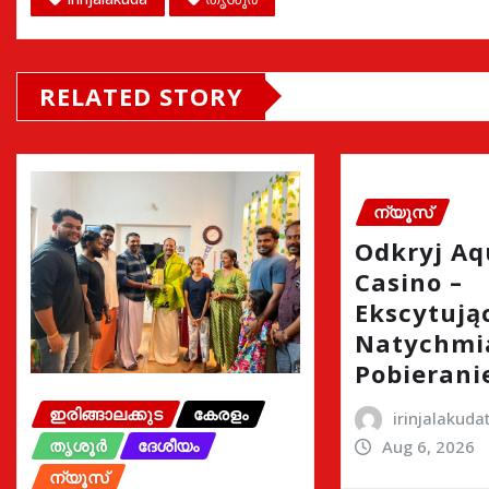
RELATED STORY
ന്യൂസ്
Odkryj A
Casino –
Ekscytując
Natychmi
Pobierani
ഇരിങ്ങാലക്കുട
കേരളം
irinjalakud
തൃശൂർ
ദേശീയം
Aug 6, 2026
ന്യൂസ്