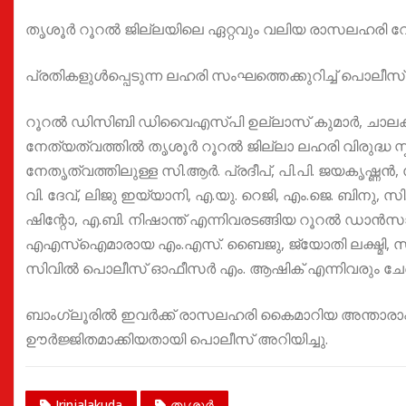
തൃശൂർ റൂറൽ ജില്ലയിലെ ഏറ്റവും വലിയ രാസലഹരി വേട
പ്രതികളുൾപ്പെടുന്ന ലഹരി സംഘത്തെക്കുറിച്ച് പൊലീ
റൂറൽ ഡിസിബി ഡിവൈഎസ്പി ഉല്ലാസ് കുമാർ, ചാലക്
നേത്യത്വത്തിൽ തൃശൂർ റൂറൽ ജില്ലാ ലഹരി വിരുദ്ധ സ
നേതൃത്വത്തിലുള്ള സി.ആർ. പ്രദീപ്, പി.പി. ജയകൃഷ്ണൻ,
വി. ദേവ്, ലിജു ഇയ്യാനി, എ.യു. റെജി, എം.ജെ. ബിനു,
ഷിന്റോ, എ.ബി. നിഷാന്ത് എന്നിവരടങ്ങിയ റൂറൽ ഡാൻസ
എഎസ്ഐമാരായ എം.എസ്. ബൈജു, ജ്യോതി ലക്ഷ്മി, സ
സിവിൽ പൊലീസ് ഓഫീസർ എം. ആഷിക് എന്നിവരും ചേർന്
ബാംഗ്ലൂരിൽ ഇവർക്ക് രാസലഹരി കൈമാറിയ അന്താരാഷ്
ഊർജ്ജിതമാക്കിയതായി പൊലീസ് അറിയിച്ചു.
Irinjalakuda
തൃശൂർ