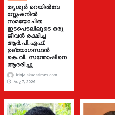
തൃശൂർ റെയിൽവേ
സ്റ്റേഷനിൽ
സമയോചിത
ഇടപെടലിലൂടെ ഒരു
ജീവൻ രക്ഷിച്ച
ആർ.പി.എഫ്.
ഉദ്യോഗസ്ഥൻ
കെ.വി. സന്തോഷിനെ
ആദരിച്ചു
irinjalakudatimes.com
Aug 7, 2026