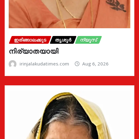
ഇരിങ്ങാലക്കുട
തൃശൂർ
ന്യൂസ്
നിര്യാതയായി
irinjalakudatimes.com
Aug 6, 2026