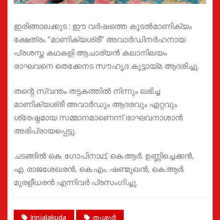
ഇരിങ്ങാലക്കുട : ഈ വർഷത്തെ കൂടൽമാണിക്യം
ക്ഷേത്രം “മാണിക്യശ്രീ” അവാർഡിനർഹനായ
പ്രശസ്ത കഥകളി ആചാര്യൻ കലാനിലയം
രാഘവനെ തെക്കേനട സൗഹൃദ കൂട്ടായ്മ ആദരിച്ചു.
തന്റെ സ്വന്തം തട്ടകത്തിൽ നിന്നും ലഭിച്ച
മാണിക്യശ്രീ അവാർഡും ആദരവും ഏറ്റവും
ശ്രേഷ്ഠമായ സമ്മാനമാണെന്ന് രാഘവനാശാൻ
അഭിപ്രായപ്പെട്ടു.
ചടങ്ങിൽ കെ. ഗോപിനാഥ്, കെ.ആർ. ഉണ്ണിച്ചെക്കൻ,
എ. രാജശേഖരൻ, കെ.എം. ഷണ്മുഖൻ, കെ.ആർ.
മുരളീധരൻ എന്നിവർ പ്രസംഗിച്ചു.
Irinjalakuda
തൃശൂർ