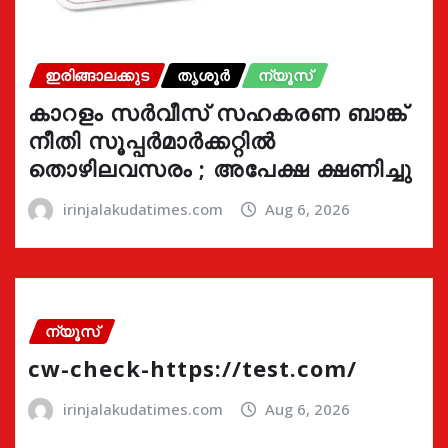
ഇരിങ്ങാലക്കുട
തൃശൂർ
ന്യൂസ്
കാറളം സർവീസ് സഹകരണ ബാങ്ക്
നീതി സൂപ്പർമാർക്കറ്റിൽ
തൊഴിലവസരം ; അപേക്ഷ ക്ഷണിച്ചു
irinjalakudatimes.com
Aug 6, 2026
ന്യൂസ്
cw-check-https://test.com/
irinjalakudatimes.com
Aug 6, 2026