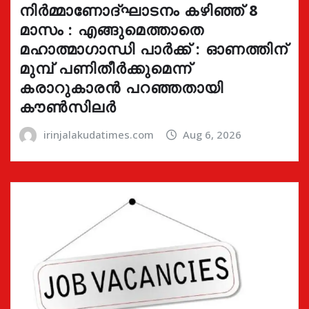
നിർമ്മാണോദ്ഘാടനം കഴിഞ്ഞ് 8
മാസം : എങ്ങുമെത്താതെ
മഹാത്മാഗാന്ധി പാർക്ക് : ഓണത്തിന്
മുമ്പ് പണിതീർക്കുമെന്ന്
കരാറുകാരൻ പറഞ്ഞതായി
കൗൺസിലർ
irinjalakudatimes.com
Aug 6, 2026