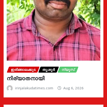
ഇരിങ്ങാലക്കുട
തൃശൂർ
ന്യൂസ്
നിര്യാതനായി
irinjalakudatimes.com
Aug 6, 2026