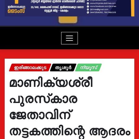
ഇരിങ്ങാലക്കുട
തൃശൂർ
ന്യൂസ്
മാണിക്യശ്രീ
പുരസ്‌കാര
ജേതാവിന്
തട്ടകത്തിന്റെ ആദരം