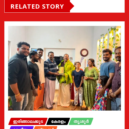
RELATED STORY
ഇരിങ്ങാലക്കുട
കേരളം
തൃശൂർ