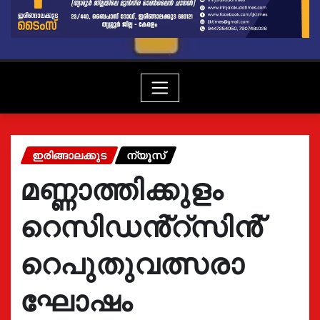
ഇരിങ്ങാലക്കുട
ന്യൂസ്
മണ്ണാത്തിക്കുളം
റെസിഡൻ്റ്സിൻ്
റെപുതുവത്സരാ
ഘോഷം