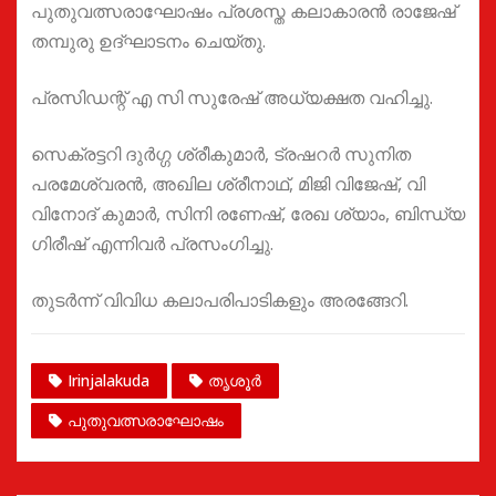
പുതുവത്സരാഘോഷം പ്രശസ്ത കലാകാരൻ രാജേഷ്
തമ്പുരു ഉദ്ഘാടനം ചെയ്തു.
പ്രസിഡന്റ് എ സി സുരേഷ് അധ്യക്ഷത വഹിച്ചു.
സെക്രട്ടറി ദുർഗ്ഗ ശ്രീകുമാർ, ട്രഷറർ സുനിത
പരമേശ്വരൻ, അഖില ശ്രീനാഥ്, മിജി വിജേഷ്, വി
വിനോദ് കുമാർ, സിനി രണേഷ്, രേഖ ശ്യാം, ബിന്ധ്യ
ഗിരീഷ് എന്നിവർ പ്രസംഗിച്ചു.
തുടർന്ന് വിവിധ കലാപരിപാടികളും അരങ്ങേറി.
Irinjalakuda
തൃശൂർ
പുതുവത്സരാഘോഷം