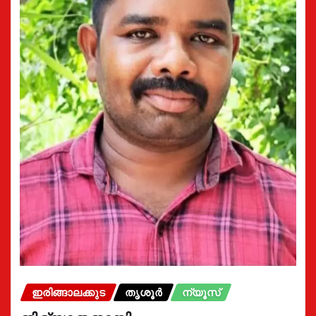
ഇരിങ്ങാലക്കുട
തൃശൂർ
ന്യൂസ്