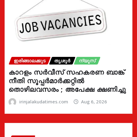
ഇരിങ്ങാലക്കുട
തൃശൂർ
ന്യൂസ്
കാറളം സർവീസ് സഹകരണ ബാങ്ക്
നീതി സൂപ്പർമാർക്കറ്റിൽ
തൊഴിലവസരം ; അപേക്ഷ ക്ഷണിച്ചു
irinjalakudatimes.com
Aug 6, 2026