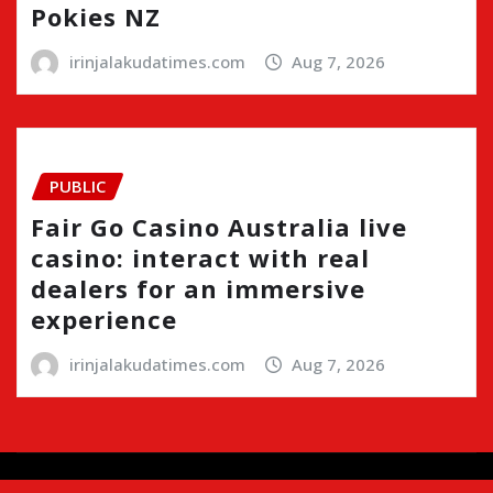
Pokies NZ
irinjalakudatimes.com
Aug 7, 2026
PUBLIC
Fair Go Casino Australia live
casino: interact with real
dealers for an immersive
experience
irinjalakudatimes.com
Aug 7, 2026
Copyright © 2024 | Irinjalakudatimes.com i
|
Newsio
by