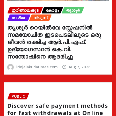
ഇരിങ്ങാലക്കുട
കേരളം
തൃശൂർ
ദേശീയം
ന്യൂസ്
തൃശൂർ റെയിൽവേ സ്റ്റേഷനിൽ
സമയോചിത ഇടപെടലിലൂടെ ഒരു
ജീവൻ രക്ഷിച്ച ആർ.പി.എഫ്.
ഉദ്യോഗസ്ഥൻ കെ.വി.
സന്തോഷിനെ ആദരിച്ചു
irinjalakudatimes.com
Aug 7, 2026
PUBLIC
Discover safe payment methods
for fast withdrawals at Online