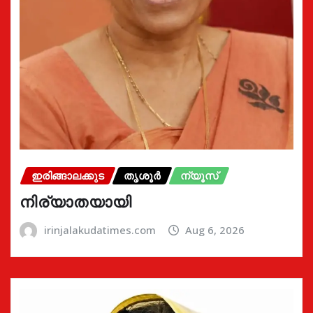
ഇരിങ്ങാലക്കുട
തൃശൂർ
ന്യൂസ്
നിര്യാതയായി
irinjalakudatimes.com
Aug 6, 2026