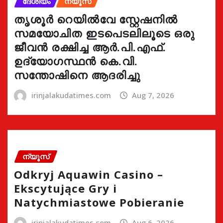
ദേശീയം
ന്യൂസ്
തൃശൂർ റെയിൽവേ സ്റ്റേഷനിൽ
സമയോചിത ഇടപെടലിലൂടെ ഒരു
ജീവൻ രക്ഷിച്ച ആർ.പി.എഫ്.
ഉദ്യോഗസ്ഥൻ കെ.വി.
സന്തോഷിനെ ആദരിച്ചു
irinjalakudatimes.com
Aug 7, 2026
ന്യൂസ്
Odkryj Aquawin Casino –
Ekscytujące Gry i
Natychmiastowe Pobieranie
irinjalakudatimes.com
Aug 6, 2026