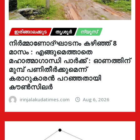
ഇരിങ്ങാലക്കുട
തൃശൂർ
ന്യൂസ്
നിർമ്മാണോദ്ഘാടനം കഴിഞ്ഞ് 8
മാസം : എങ്ങുമെത്താതെ
മഹാത്മാഗാന്ധി പാർക്ക് : ഓണത്തിന്
മുമ്പ് പണിതീർക്കുമെന്ന്
കരാറുകാരൻ പറഞ്ഞതായി
കൗൺസിലർ
irinjalakudatimes.com
Aug 6, 2026