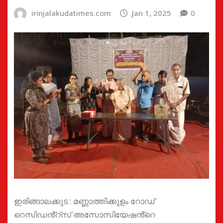
irinjalakudatimes.com
Jan 1, 2025
0
ഇരിങ്ങാലക്കുട : മണ്ണാത്തിക്കുളം റോഡ്
റെസിഡൻ്റ്സ് അസോസിയേഷൻ്റെ