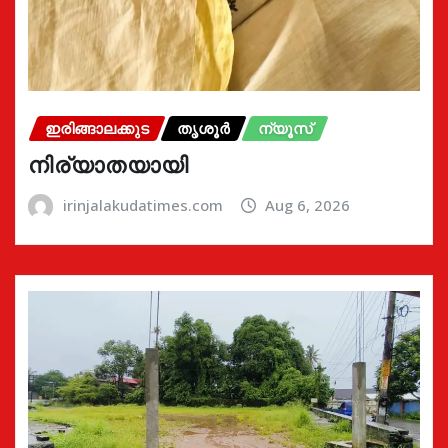
ഇരിങ്ങാലക്കുട
തൃശൂർ
ന്യൂസ്
നിര്യാതയായി
irinjalakudatimes.com
Aug 6, 2026