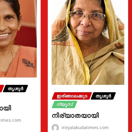
തൃശൂർ
ഇരിങ്ങാലക്കുട
തൃശൂർ
ന്യൂസ്
ായി
നിര്യാതയായി
atimes.com
irinjalakudatimes.com