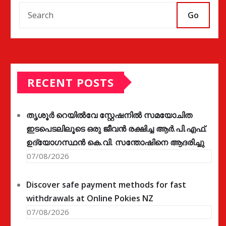
Go
RECENT POSTS
തൃശൂർ റെയിൽവേ സ്റ്റേഷനിൽ സമയോചിത
ഇടപെടലിലൂടെ ഒരു ജീവൻ രക്ഷിച്ച ആർ.പി.എഫ്.
ഉദ്യോഗസ്ഥൻ കെ.വി. സന്തോഷിനെ ആദരിച്ചു
07/08/2026
Discover safe payment methods for fast
withdrawals at Online Pokies NZ
07/08/2026