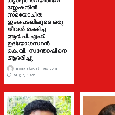
സ്റ്റേഷനിൽ
സമയോചിത
ഇടപെടലിലൂടെ ഒരു
ജീവൻ രക്ഷിച്ച
ആർ.പി.എഫ്.
ഉദ്യോഗസ്ഥൻ
കെ.വി. സന്തോഷിനെ
ആദരിച്ചു
irinjalakudatimes.com
Aug 7, 2026