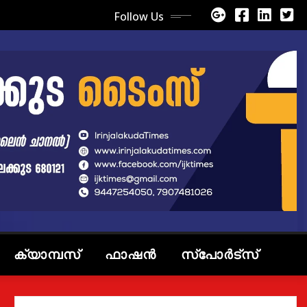
Follow Us
ക്യാമ്പസ്
ഫാഷൻ
സ്പോർട്സ്