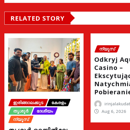
RELATED STORY
ന്യൂസ്
Odkryj A
Casino –
Ekscytując
Natychmi
Pobierani
ഇരിങ്ങാലക്കുട
കേരളം
irinjalakud
തൃശൂർ
ദേശീയം
Aug 6, 2026
ന്യൂസ്
തൃശൂർ റെയിൽവേ