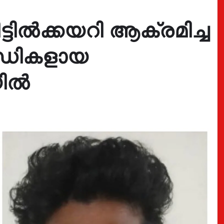
്ടിൽക്കയറി ആക്രമിച്ച
ൗഡികളായ
യിൽ