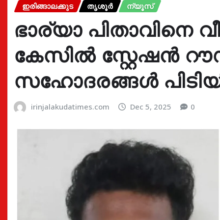
ഇരിങ്ങാലക്കുട
തൃശൂർ
ന്യൂസ്
ഭാര്യാ പിതാവിനെ വീട
കേസിൽ സ്റ്റേഷൻ റ
സഹോദരങ്ങൾ പിടി
irinjalakudatimes.com
Dec 5, 2025
0