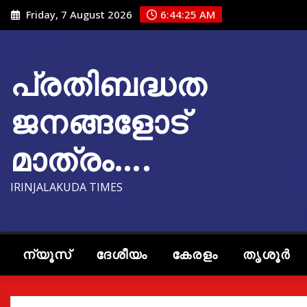
Skip
Friday, 7 August 2026
6:44:26 AM
to
content
പ്രതിബദ്ധത
ജനങ്ങളോട്
മാത്രം….
IRINJALAKUDA TIMES
ന്യൂസ്
ദേശീയം
കേരളം
തൃശൂർ