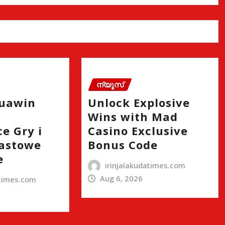
ന്യൂസ്
quawin
Unlock Explosive
Wins with Mad
e Gry i
Casino Exclusive
astowe
Bonus Code
e
irinjalakudatimes.com
Aug 6, 2026
atimes.com