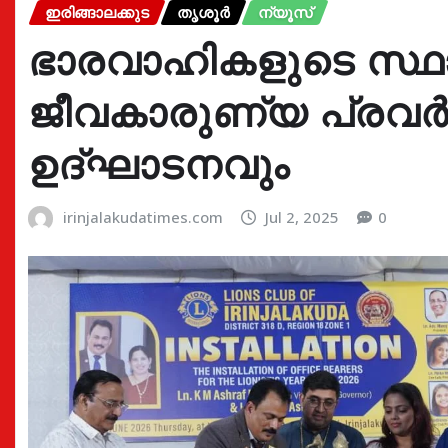
ഇരിങ്ങാലക്കുട
തൃശൂർ
ന്യൂസ്
ഭാരവാഹികളുടെ സ്
ജീവകാരുണ്യ പ്രവർ
ഉദ്ഘാടനവും
irinjalakudatimes.com
Jul 2, 2025
0