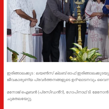
ഇരിങ്ങാലക്കുട : ലയൺസ് ക്ലബ് ഓഫ് ഇരിങ്ങാലക്കു
ജീവകാരുണ്യ പ്രവർത്തനങ്ങളുടെ ഉദ്ഘാടനവും വൈസ് ഡി
മനോജ് ഐബൻ (പ്രസിഡൻ്റ്), ഗോപിനാഥ് ടി. മേനോൻ (സ
ചുമതലയേറ്റു.