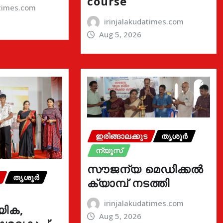
course
atimes.com
irinjalakudatimes.com
Aug 5, 2026
ഇരിങ്ങാലക്കുട
തൃശൂർ
ന്യൂസ്
സൗജന്യ മെഡിക്കൽ
തൃശൂർ
ക്യാമ്പ് നടത്തി
irinjalakudatimes.com
യിക,
Aug 5, 2026