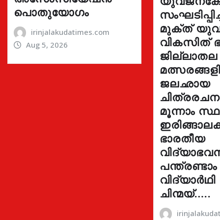
യുവജനക്ഷേ
പൊതുയോഗം
സംഘടിപ്പിച
മുക്ത് യ
irinjalakudatimes.com
വികസിത് ഭ
Aug 5, 2026
ജില്ലാതല
മത്സരങ്ങ
ജലഛായ
ചിത്രരച
മൂന്നാം സ്
ഇരിങ്ങാലക്
ഭാരതീയ
വിദ്യാഭവ
പന്ത്രണ്ടാം
വിദ്യാർഥി
ചിന്മയ്…..
irinjalakud