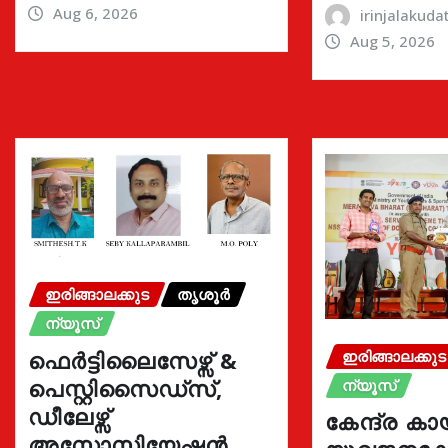
Aug 6, 2026
irinjalakud
Aug 5, 2026
ഇരിങ്ങാലക്കുട
തൃശൂർ
ന്യൂസ്
ഫെർട്ടിലൈസേഴ്സ് &
ഇരിങ്ങാലക്കുട
പെസ്റ്റിസൈഡ്സ്,
ന്യൂസ്
ഡീലേഴ്സ്
കേന്ദ്ര കാ
അസോസിയേഷൻ