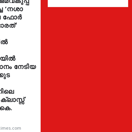
മവകുപ്പ്
്ച ‘നശാ
ുവ ഫോർ
ാരത്’
ളിൽ
നയിൽ
ഥാനം നേടിയ
കുട
നിലെ
 ക്ലാസ്സ്
 കെ.
atimes.com