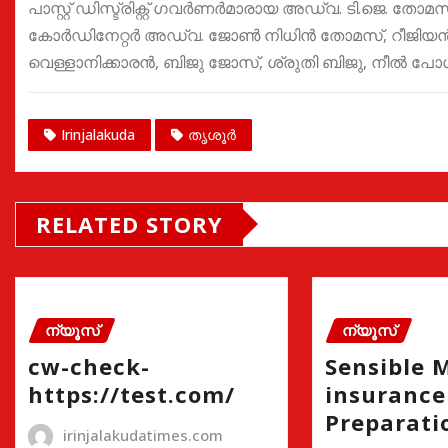
പാസ്റ്റ് ഡിസ്ട്രിക്റ്റ് ഗവർണർമാരായ അഡ്വ. ടി.ജെ. തോമസ
കോർഡിനേറ്റർ അഡ്വ. ജോൺ നിധിൻ തോമസ്, റീജ
വെള്ളാനിക്കാരൻ, ബിജു ജോസ്, ശ്രുതി ബിജു, നീൽ പ
Irinjalakuda
തൃശൂർ
RELATED STORY
ന്യൂസ്
ന്യൂസ്
cw-check-
Sensible 
https://test.com/
insurance
Preparati
irinjalakudatimes.com