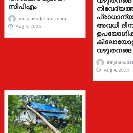
വഴുതനങ്ങ
സിപിഎം
നിവേദ്യത്ത
പ്രാധാന്യമ
irinjalakudatimes.com
അവധി ദിന
Aug 4, 2026
ഉപയോഗിക്ക
കിലോയോ
വഴുതനങ്ങ
irinjalakud
Aug 4, 2026