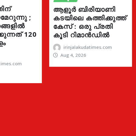
ിന്
ആളൂർ ബിരിയാണി
േറുന്നു ;
കടയിലെ കത്തിക്കുത്ത്
ങ്ങളിൽ
കേസ് : ഒരു പ്രതി
ുന്നത് 120
കൂടി റിമാൻഡിൽ
ളം
irinjalakudatimes.com
Aug 4, 2026
atimes.com