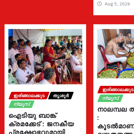
Aug 5, 2026
ഇരിങ്ങാലക്കുട
ഇരിങ്ങാലക്കുട
തൃശൂർ
ന്യൂസ്
ന്യൂസ്
നാലമ്പല ത
ഐടിയു ബാങ്ക്
:
ക്രമക്കേട് : ജനകീയ
കൂടൽമാണി
പ്രക്ഷോഭവുമായി