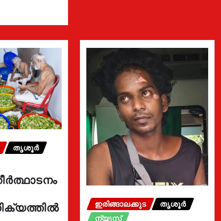
തൃശൂർ
ീർത്ഥാടനം
ഇരിങ്ങാലക്കുട
തൃശൂർ
ക്യത്തിൽ
ന്യൂസ്