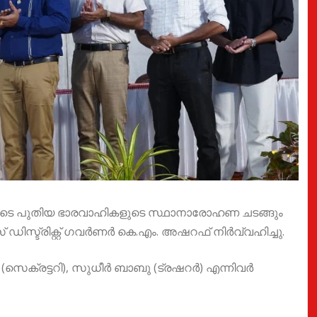
ടയുടെ പുതിയ ഭാരവാഹികളുടെ സ്ഥാനാരോഹണ ചടങ്ങും
സ്ട്രിക്റ്റ് ഗവർണർ കെ.എം. അഷറഫ് നിർവ്വഹിച്ചു.
െക്രട്ടറി), സുധീർ ബാബു (ട്രഷറർ) എന്നിവർ