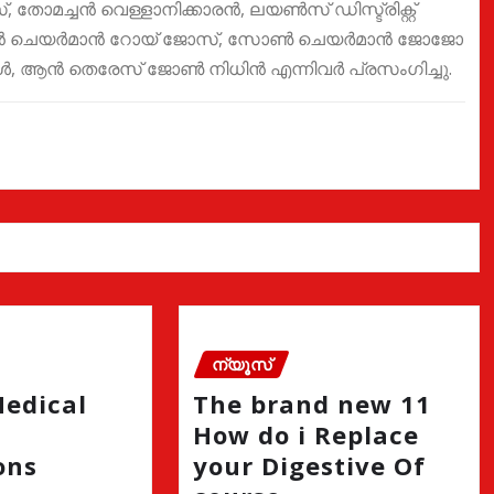
്, തോമച്ചൻ വെള്ളാനിക്കാരൻ, ലയൺസ് ഡിസ്ട്രിക്റ്റ്
ിയൻ ചെയർമാൻ റോയ് ജോസ്, സോൺ ചെയർമാൻ ജോജോ
ോൾ, ആൻ തെരേസ് ജോൺ നിധിൻ എന്നിവർ പ്രസംഗിച്ചു.
ന്യൂസ്
Medical
The brand new 11
How do i Replace
ons
your Digestive Of