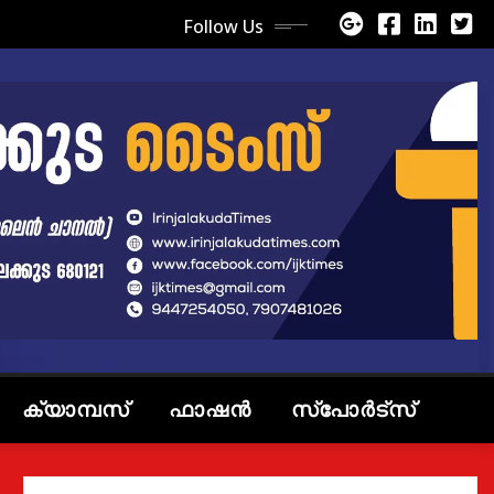
Follow Us
ക്യാമ്പസ്
ഫാഷൻ
സ്പോർട്സ്