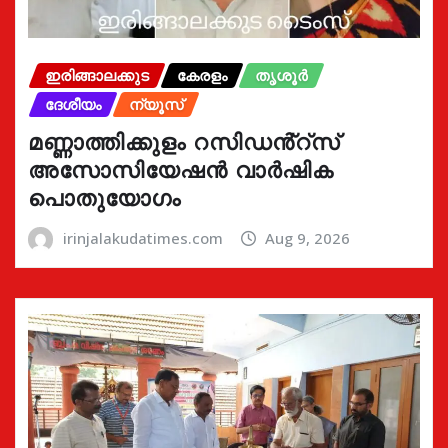
ഇരിങ്ങാലക്കുട
കേരളം
തൃശൂർ
ദേശീയം
ന്യൂസ്
മണ്ണാത്തിക്കുളം റസിഡൻ്റ്സ്
അസോസിയേഷൻ വാർഷിക
പൊതുയോഗം
irinjalakudatimes.com
Aug 9, 2026