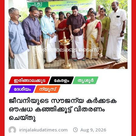
ഇരിങ്ങാലക്കുട
കേരളം
തൃശൂർ
ദേശീയം
ന്യൂസ്
ജീവനിയുടെ സൗജന്യ കർക്കടക
ഔഷധ കഞ്ഞിക്കൂട്ട് വിതരണം
ചെയ്തു
irinjalakudatimes.com
Aug 9, 2026