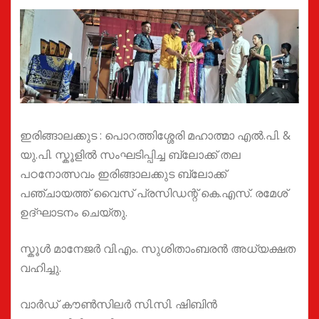
ഇരിങ്ങാലക്കുട : പൊറത്തിശ്ശേരി മഹാത്മാ എൽ.പി. &
യു.പി. സ്കൂളിൽ സംഘടിപ്പിച്ച ബ്ലോക്ക് തല
പഠനോത്സവം ഇരിങ്ങാലക്കുട ബ്ലോക്ക്
പഞ്ചായത്ത് വൈസ് പ്രസിഡന്റ് കെ.എസ്. രമേശ്
ഉദ്ഘാടനം ചെയ്തു.
സ്കൂൾ മാനേജർ വി.എം. സുശിതാംബരൻ അധ്യക്ഷത
വഹിച്ചു.
വാർഡ് കൗൺസിലർ സി.സി. ഷിബിൻ