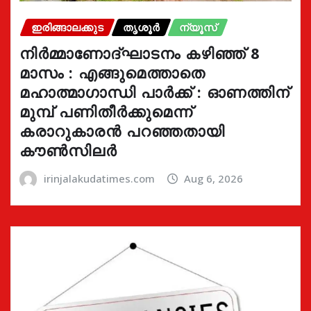
ഇരിങ്ങാലക്കുട
തൃശൂർ
ന്യൂസ്
നിർമ്മാണോദ്ഘാടനം കഴിഞ്ഞ് 8
മാസം : എങ്ങുമെത്താതെ
മഹാത്മാഗാന്ധി പാർക്ക് : ഓണത്തിന്
മുമ്പ് പണിതീർക്കുമെന്ന്
കരാറുകാരൻ പറഞ്ഞതായി
കൗൺസിലർ
irinjalakudatimes.com
Aug 6, 2026