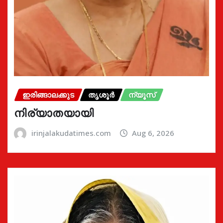
ഇരിങ്ങാലക്കുട
തൃശൂർ
ന്യൂസ്
നിര്യാതയായി
irinjalakudatimes.com
Aug 6, 2026