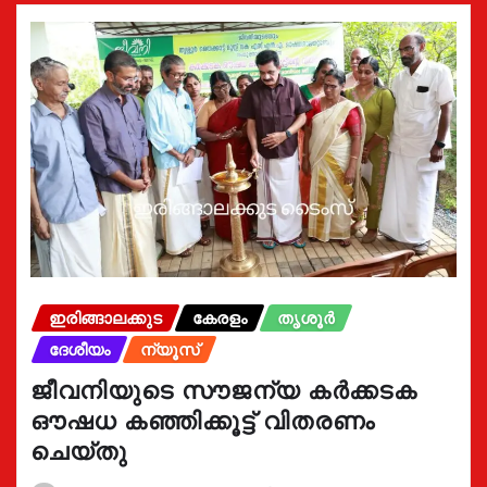
ഇരിങ്ങാലക്കുട
കേരളം
തൃശൂർ
ദേശീയം
ന്യൂസ്
ജീവനിയുടെ സൗജന്യ കർക്കടക
ഔഷധ കഞ്ഞിക്കൂട്ട് വിതരണം
ചെയ്തു