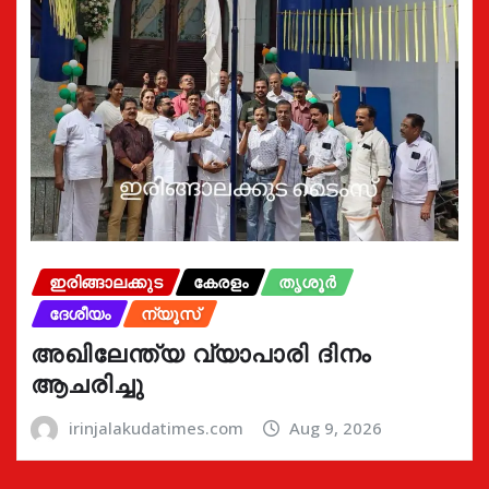
ഇരിങ്ങാലക്കുട
കേരളം
തൃശൂർ
ദേശീയം
ന്യൂസ്
അഖിലേന്ത്യ വ്യാപാരി ദിനം
ആചരിച്ചു
irinjalakudatimes.com
Aug 9, 2026