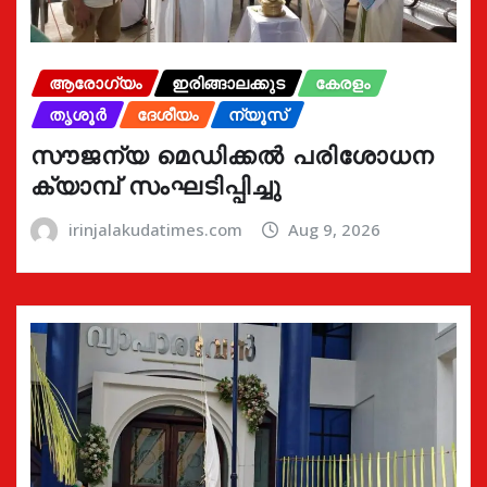
ആരോഗ്യം
ഇരിങ്ങാലക്കുട
കേരളം
തൃശൂർ
ദേശീയം
ന്യൂസ്
സൗജന്യ മെഡിക്കൽ പരിശോധന
ക്യാമ്പ് സംഘടിപ്പിച്ചു
irinjalakudatimes.com
Aug 9, 2026