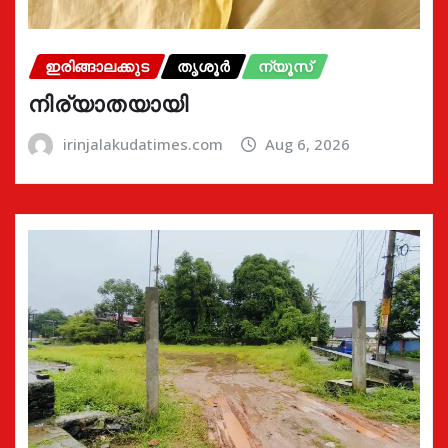
ഇരിങ്ങാലക്കുട
തൃശൂർ
ന്യൂസ്
നിര്യാതയായി
irinjalakudatimes.com
Aug 6, 2026