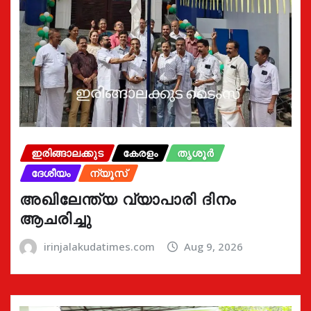
ഇരിങ്ങാലക്കുട
കേരളം
തൃശൂർ
ദേശീയം
ന്യൂസ്
അഖിലേന്ത്യ വ്യാപാരി ദിനം
ആചരിച്ചു
irinjalakudatimes.com
Aug 9, 2026