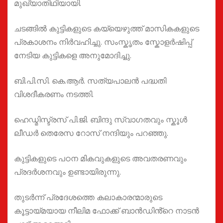
മുഖ്യാതിഥിയായി.
ചടങ്ങിൽ കുട്ടികളുടെ കയ്യെഴുത്ത് മാസികകളുടെ
പ്രകാശനം നിർവഹിച്ചു. സംസ്കൃതം സ്കോളർഷിപ്പ്
നേടിയ കുട്ടികളെ അനുമോദിച്ചു.
ബി.പി.സി. കെ.ആർ. സത്യപാലൻ പദ്ധതി
വിശദീകരണം നടത്തി.
ഹെഡ്മിസ്ട്രസ് പി.ജി. ബിന്ദു സ്വാഗതവും സ്കൂൾ
ലീഡർ തെരേസ റോസ് നന്ദിയും പറഞ്ഞു.
കുട്ടികളുടെ പഠന മികവുകളുടെ അവതരണവും
പ്രദർശനവും ഉണ്ടായിരുന്നു.
തുടർന്ന് പ്രദേശത്തെ കലാകാരന്മാരുടെ
കൂട്ടായ്മയായ നീലിമ ഫോക്ക് ബാൻഡിൻ്റെ നാടൻ