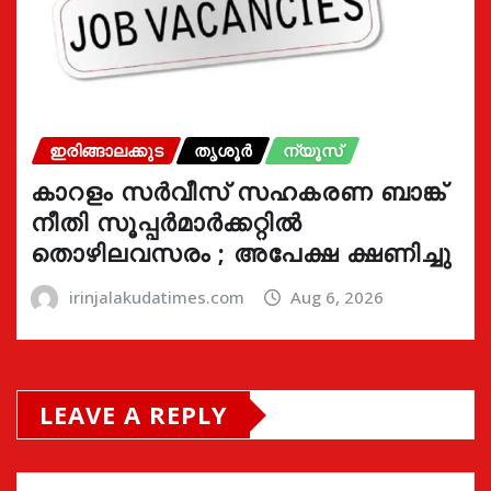
ഇരിങ്ങാലക്കുട
തൃശൂർ
ന്യൂസ്
കാറളം സർവീസ് സഹകരണ ബാങ്ക്
നീതി സൂപ്പർമാർക്കറ്റിൽ
തൊഴിലവസരം ; അപേക്ഷ ക്ഷണിച്ചു
irinjalakudatimes.com
Aug 6, 2026
LEAVE A REPLY