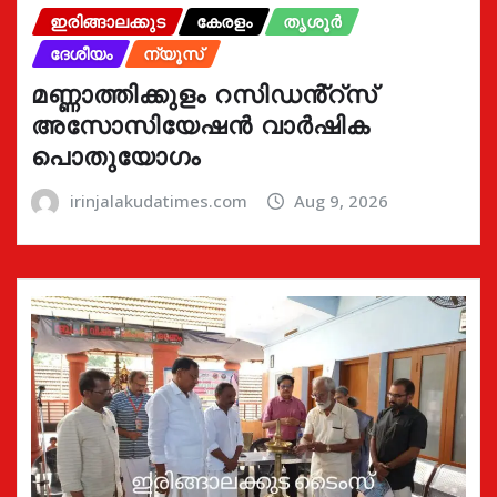
ഇരിങ്ങാലക്കുട
കേരളം
തൃശൂർ
ദേശീയം
ന്യൂസ്
മണ്ണാത്തിക്കുളം റസിഡൻ്റ്സ്
അസോസിയേഷൻ വാർഷിക
പൊതുയോഗം
irinjalakudatimes.com
Aug 9, 2026