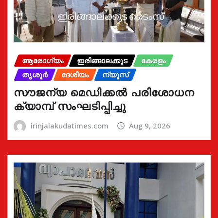
ആരോഗ്യം
ഇരിങ്ങാലക്കുട
കേരളം
തൃശൂർ
ദേശീയം
ന്യൂസ്
സൗജന്യ മെഡിക്കൽ പരിശോധന
ക്യാമ്പ് സംഘടിപ്പിച്ചു
irinjalakudatimes.com
Aug 9, 2026