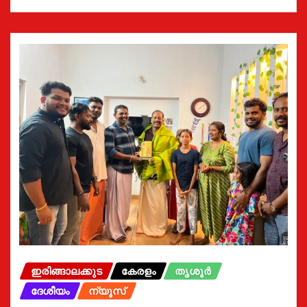
ഇരിങ്ങാലക്കുട
കേരളം
തൃശൂർ
ദേശീയം
ന്യൂസ്