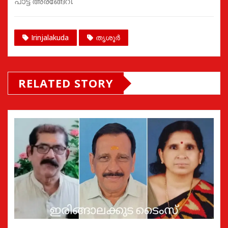
പാട്ട് അരങ്ങേറി.
Irinjalakuda
തൃശൂർ
RELATED STORY