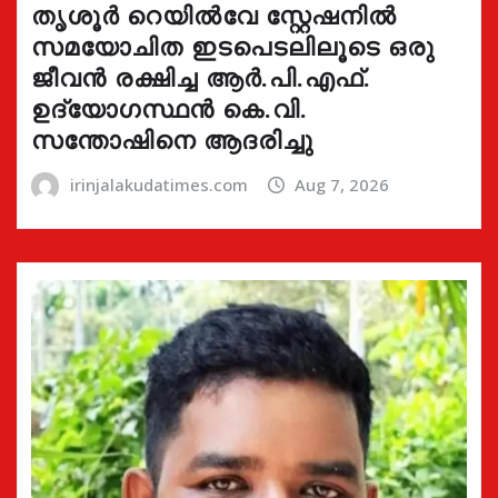
തൃശൂർ റെയിൽവേ സ്റ്റേഷനിൽ
സമയോചിത ഇടപെടലിലൂടെ ഒരു
ജീവൻ രക്ഷിച്ച ആർ.പി.എഫ്.
ഉദ്യോഗസ്ഥൻ കെ.വി.
സന്തോഷിനെ ആദരിച്ചു
irinjalakudatimes.com
Aug 7, 2026