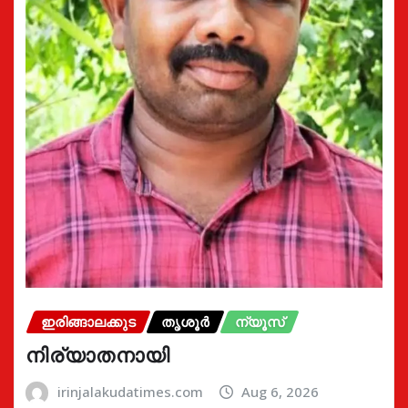
ഇരിങ്ങാലക്കുട
തൃശൂർ
ന്യൂസ്
നിര്യാതനായി
irinjalakudatimes.com
Aug 6, 2026