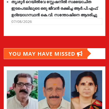
തൃശൂർ റെയിൽവേ സ്റ്റേഷനിൽ സമയോചിത
ഇടപെടലിലൂടെ ഒരു ജീവൻ രക്ഷിച്ച ആർ.പി.എഫ്.
ഉദ്യോഗസ്ഥൻ കെ.വി. സന്തോഷിനെ ആദരിച്ചു
07/08/2026
YOU MAY HAVE MISSED