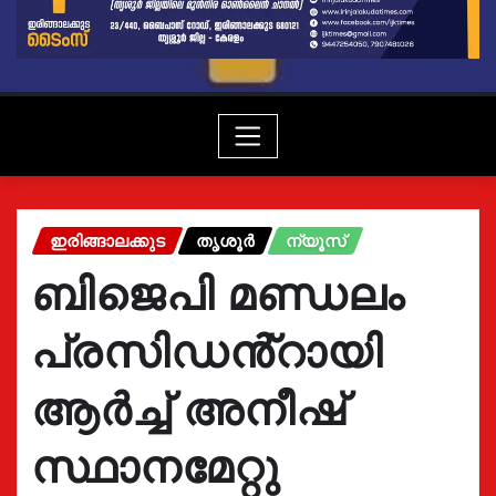
ഇരിങ്ങാലക്കുട
തൃശൂർ
ന്യൂസ്
ബിജെപി മണ്ഡലം
പ്രസിഡൻ്റായി
ആർച്ച് അനീഷ്
സ്ഥാനമേറ്റു