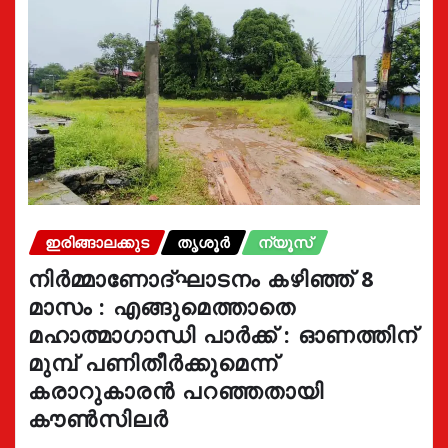
ഇരിങ്ങാലക്കുട
തൃശൂർ
ന്യൂസ്
നിർമ്മാണോദ്ഘാടനം കഴിഞ്ഞ് 8
മാസം : എങ്ങുമെത്താതെ
മഹാത്മാഗാന്ധി പാർക്ക് : ഓണത്തിന്
മുമ്പ് പണിതീർക്കുമെന്ന്
കരാറുകാരൻ പറഞ്ഞതായി
കൗൺസിലർ