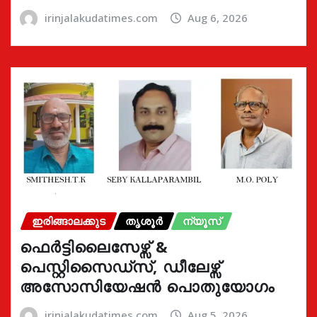
irinjalakudatimes.com
Aug 6, 2026
ഇരിങ്ങാലക്കുട
തൃശൂർ
ന്യൂസ്
ഫെർട്ടിലൈസേഴ്സ് &
പെസ്റ്റിസൈഡ്സ്, ഡീലേഴ്സ്
അസോസിയേഷൻ പൊതുയോഗം
irinjalakudatimes.com
Aug 5, 2026