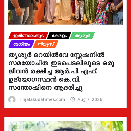
ഇരിങ്ങാലക്കുട
കേരളം
തൃശൂർ
ദേശീയം
ന്യൂസ്
തൃശൂർ റെയിൽവേ സ്റ്റേഷനിൽ
സമയോചിത ഇടപെടലിലൂടെ ഒരു
ജീവൻ രക്ഷിച്ച ആർ.പി.എഫ്.
ഉദ്യോഗസ്ഥൻ കെ.വി.
സന്തോഷിനെ ആദരിച്ചു
irinjalakudatimes.com
Aug 7, 2026