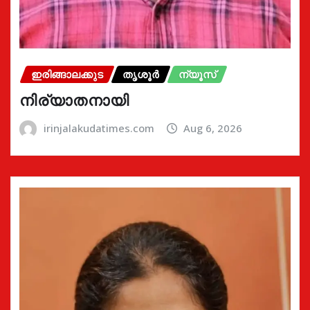
ഇരിങ്ങാലക്കുട
തൃശൂർ
ന്യൂസ്
നിര്യാതനായി
irinjalakudatimes.com
Aug 6, 2026