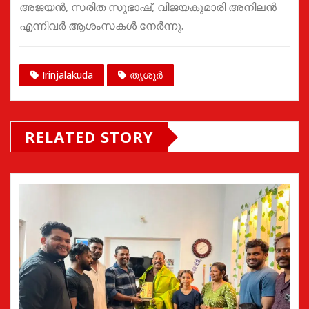
അജയൻ, സരിത സുഭാഷ്, വിജയകുമാരി അനിലൻ
എന്നിവർ ആശംസകൾ നേർന്നു.
Irinjalakuda
തൃശൂർ
RELATED STORY