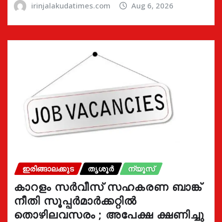
irinjalakudatimes.com
Aug 6, 2026
ഇരിങ്ങാലക്കുട
തൃശൂർ
ന്യൂസ്
കാറളം സർവീസ് സഹകരണ ബാങ്ക്
നീതി സൂപ്പർമാർക്കറ്റിൽ
തൊഴിലവസരം ; അപേക്ഷ ക്ഷണിച്ചു