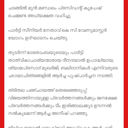
ചടങ്ങിൽ മുൻ മണ്ഡലം പ്രസിഡന്റ് കൃപേഷ്
ചെമ്മണ്ട അധ്യക്ഷത വഹിച്ചു.
പാർട്ടി സീനിയർ നേതാവ് കെ സി വേണുമാസ്റ്റർ
യോഗം ഉദ്ഘാടനം ചെയ്തു.
തുടർന്ന് ഭാരതാംബയുടെയും പാർട്ടി
താത്വികാചാര്യന്മാരായ ദീനദയാൽ ഉപാദ്ധ്യായ,
ശ്യാമപ്രസാദ് മുഖർജി, ബലിദാനികൾ എന്നിവരുടെ
ഛായാചിത്രങ്ങളിൽ ആർച്ച പുഷ്പാർച്ചന നടത്തി.
ത്രിതല പഞ്ചായത്ത് തെരഞ്ഞെടുപ്പ്
വിജയത്തിനായുള്ള പ്രവർത്തനങ്ങൾക്കും ജനക്ഷേമ
പ്രവർത്തനങ്ങൾക്കും ടീം ഇരിങ്ങാലക്കുട ഊന്നൽ
നൽകുമെന്ന് ആർച്ച അനീഷ് പറഞ്ഞു.
ജില്ലാ ജനറൽ സെക്രട്ടറി അഡ്വ കെ ആർ ഹരി,