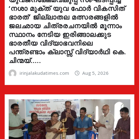
‘നശാ മുക്ത് യുവ ഫോർ വികസിത്
ഭാരത്’ ജില്ലാതല മത്സരങ്ങളിൽ
ജലഛായ ചിത്രരചനയിൽ മൂന്നാം
സ്ഥാനം നേടിയ ഇരിങ്ങാലക്കുട
ഭാരതീയ വിദ്യാഭവനിലെ
പന്ത്രണ്ടാം ക്ലാസ്സ് വിദ്യാർഥി കെ.
ചിന്മയ്…..
irinjalakudatimes.com
Aug 5, 2026