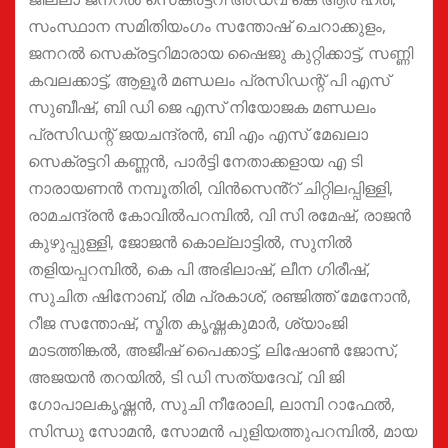
സംസ്ഥാന സമിതിയംഗം സന്തോഷ് ചെറാക്കുളം,
ജനറൽ സെക്രട്ടറിമാരായ ഷൈജു കുറ്റിക്കാട്ട്, സണ്ണി
കവലക്കാട്ട്, ആളൂർ മണ്ഡലം പ്രസിഡന്റ് പി എസ്
സുബീഷ്, ബി ഡി ജെ എസ് നിയോജക മണ്ഡലം
പ്രസിഡന്റ് ജയചന്ദ്രൻ, ബി എം എസ് മേഖലാ
സെക്രട്ടറി കണ്ണൻ, പാർട്ടി നേതാക്കളായ എ ടി
നാരായണൻ നമ്പൂതിരി, വിൻസെൻ്റ് ചിറ്റിലപ്പിള്ളി,
രാമചന്ദ്രൻ കോവിൽപറമ്പിൽ, വി സി രമേഷ്, രാജൻ
കുഴുപ്പുള്ളി, ജോജൻ കൊല്ലാട്ടിൽ, സുനിൽ
തളിയപ്പറമ്പിൽ, കെ പി അഭിലാഷ്, ലീന ഗിരീഷ്,
സുചിത ഷിനോബ്, രിമ പ്രകാശ്, രഞ്ജിത്ത് മേനോൻ,
റീജ സന്തോഷ്, സ്മിത കൃഷ്ണകുമാർ, ശ്യാംജി
മാടത്തിങ്കൽ, അജീഷ് പൈക്കാട്ട്, ലിഷോൺ ജോസ്,
അജയൻ തറയിൽ, ടി ഡി സത്യദേവ്, വി ജി
ഗോപാലകൃഷ്ണൻ, സുചി നീരോലി, ലാമ്പി റാഫേൽ,
സിന്ധു സോമൻ, സോമൻ പുളിയത്തുപറമ്പിൽ, മായ