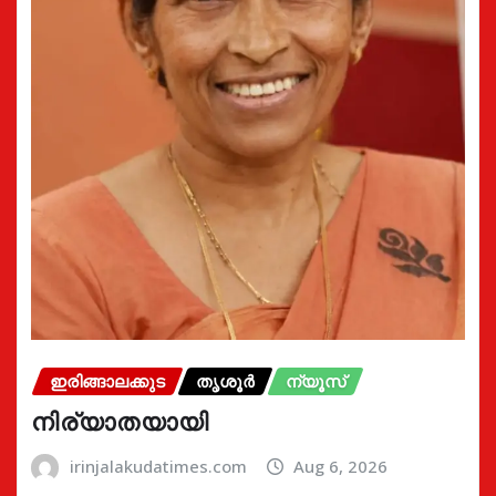
ഇരിങ്ങാലക്കുട
തൃശൂർ
ന്യൂസ്
നിര്യാതയായി
irinjalakudatimes.com
Aug 6, 2026