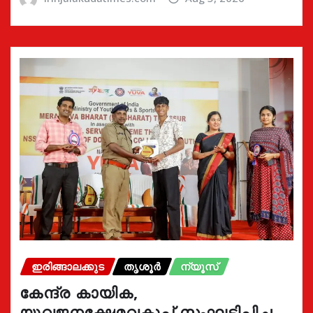
ഇരിങ്ങാലക്കുട
തൃശൂർ
ന്യൂസ്
കേന്ദ്ര കായിക,
യുവജനക്ഷേമവകുപ്പ് സംഘടിപ്പിച്ച