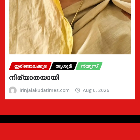
ഇരിങ്ങാലക്കുട
തൃശൂർ
ന്യൂസ്
നിര്യാതയായി
irinjalakudatimes.com
Aug 6, 2026
Copyright © 2024 | Irinjalakudatimes.com i
|
Newsio
by
ThemeArile