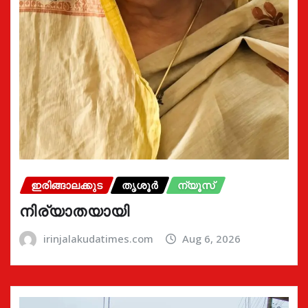
ഇരിങ്ങാലക്കുട
തൃശൂർ
ന്യൂസ്
നിര്യാതയായി
irinjalakudatimes.com
Aug 6, 2026