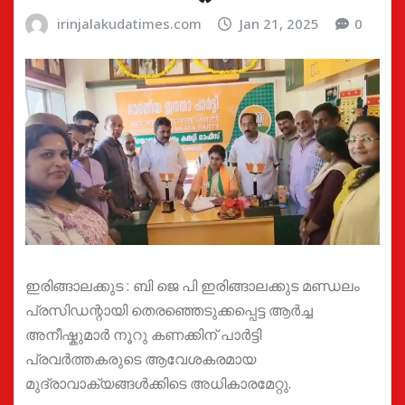
irinjalakudatimes.com
Jan 21, 2025
0
ഇരിങ്ങാലക്കുട : ബി ജെ പി ഇരിങ്ങാലക്കുട മണ്ഡലം
പ്രസിഡന്റായി തെരഞ്ഞെടുക്കപ്പെട്ട ആർച്ച
അനീഷ്കുമാർ നൂറു കണക്കിന് പാർട്ടി
പ്രവർത്തകരുടെ ആവേശകരമായ
മുദ്രാവാക്യങ്ങൾക്കിടെ അധികാരമേറ്റു.