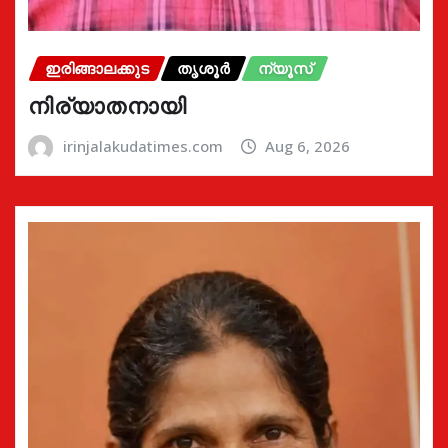
ഇരിങ്ങാലക്കുട
തൃശൂർ
ന്യൂസ്
നിര്യാതനായി
irinjalakudatimes.com
Aug 6, 2026