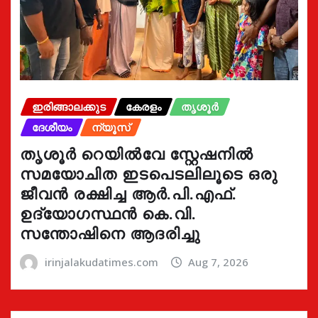
ഇരിങ്ങാലക്കുട
കേരളം
തൃശൂർ
ദേശീയം
ന്യൂസ്
തൃശൂർ റെയിൽവേ സ്റ്റേഷനിൽ
സമയോചിത ഇടപെടലിലൂടെ ഒരു
ജീവൻ രക്ഷിച്ച ആർ.പി.എഫ്.
ഉദ്യോഗസ്ഥൻ കെ.വി.
സന്തോഷിനെ ആദരിച്ചു
irinjalakudatimes.com
Aug 7, 2026