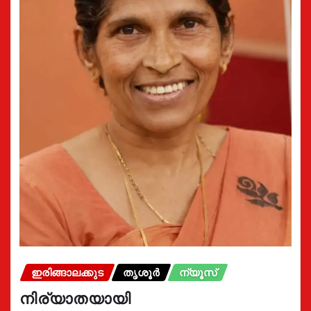
ഇരിങ്ങാലക്കുട
തൃശൂർ
ന്യൂസ്
നിര്യാതയായി