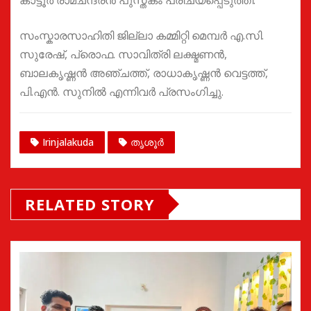
സംസ്കാരസാഹിതി ജില്ലാ കമ്മിറ്റി മെമ്പർ എ.സി.
സുരേഷ്, പ്രൊഫ. സാവിത്രി ലക്ഷ്മണൻ,
ബാലകൃഷ്ണൻ അഞ്ചത്ത്, രാധാകൃഷ്ണൻ വെട്ടത്ത്,
പി.എൻ. സുനിൽ എന്നിവർ പ്രസംഗിച്ചു.
Irinjalakuda
തൃശൂർ
RELATED STORY