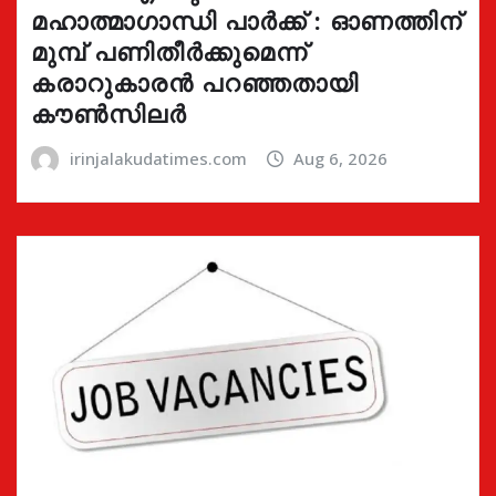
മഹാത്മാഗാന്ധി പാർക്ക് : ഓണത്തിന്
മുമ്പ് പണിതീർക്കുമെന്ന്
കരാറുകാരൻ പറഞ്ഞതായി
കൗൺസിലർ
irinjalakudatimes.com
Aug 6, 2026