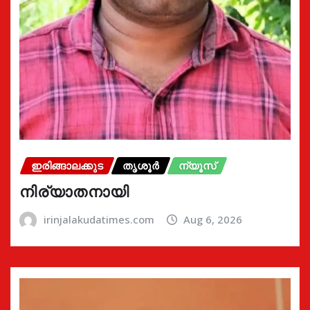
ഇരിങ്ങാലക്കുട
തൃശൂർ
ന്യൂസ്
നിര്യാതനായി
irinjalakudatimes.com
Aug 6, 2026