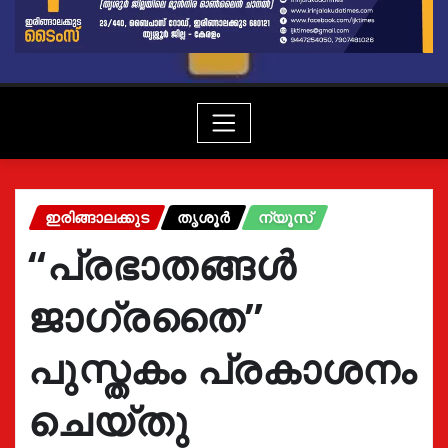
ഇരിങ്ങാലക്കുട
തൃശൂർ
ന്യൂസ്
“പ്രഭാതങ്ങൾ
ജാഗ്രതൈ”
പുസ്തകം പ്രകാശനം
ചെയ്തു