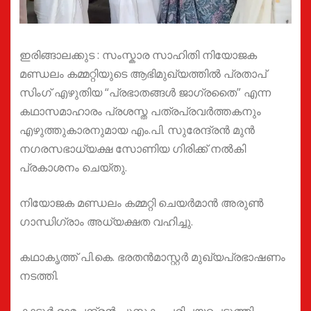
ഇരിങ്ങാലക്കുട : സംസ്കാര സാഹിതി നിയോജക
മണ്ഡലം കമ്മറ്റിയുടെ ആഭിമുഖ്യത്തിൽ പ്രതാപ്
സിംഗ് എഴുതിയ “പ്രഭാതങ്ങൾ ജാഗ്രതൈ” എന്ന
കഥാസമാഹാരം പ്രശസ്ത പത്രപ്രവർത്തകനും
എഴുത്തുകാരനുമായ എം.പി. സുരേന്ദ്രൻ മുൻ
നഗരസഭാധ്യക്ഷ സോണിയ ഗിരിക്ക് നൽകി
പ്രകാശനം ചെയ്തു.
നിയോജക മണ്ഡലം കമ്മറ്റി ചെയർമാൻ അരുൺ
ഗാന്ധിഗ്രാം അധ്യക്ഷത വഹിച്ചു.
കഥാകൃത്ത് പി.കെ. ഭരതൻമാസ്റ്റർ മുഖ്യപ്രഭാഷണം
നടത്തി.
കാട്ടൂർ രാമചന്ദ്രൻ പുസ്തകം പരിചയപ്പെടുത്തി.