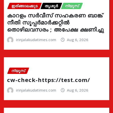
ഇരിങ്ങാലക്കുട
തൃശൂർ
ന്യൂസ്
കാറളം സർവീസ് സഹകരണ ബാങ്ക്
നീതി സൂപ്പർമാർക്കറ്റിൽ
തൊഴിലവസരം ; അപേക്ഷ ക്ഷണിച്ചു
irinjalakudatimes.com
Aug 6, 2026
ന്യൂസ്
cw-check-https://test.com/
irinjalakudatimes.com
Aug 6, 2026