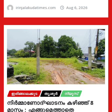
irinjalakudatimes.com
Aug 6, 2026
ഇരിങ്ങാലക്കുട
തൃശൂർ
ന്യൂസ്
നിർമ്മാണോദ്ഘാടനം കഴിഞ്ഞ് 8
മാസം : എങ്ങുമെത്താതെ