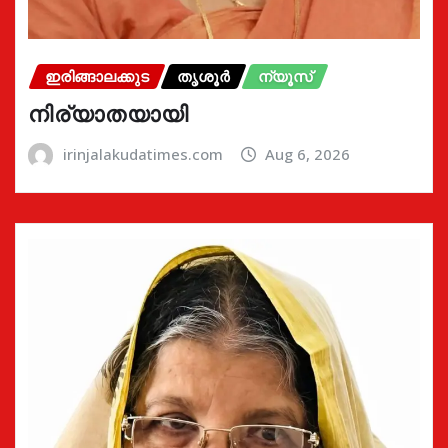
ഇരിങ്ങാലക്കുട
തൃശൂർ
ന്യൂസ്
നിര്യാതയായി
irinjalakudatimes.com
Aug 6, 2026