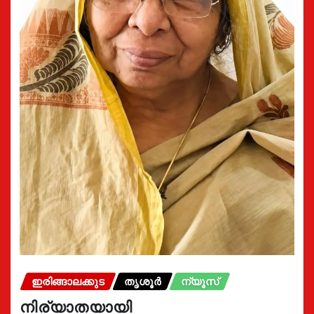
ഇരിങ്ങാലക്കുട
തൃശൂർ
ന്യൂസ്
നിര്യാതയായി