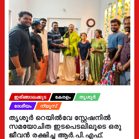
ഇരിങ്ങാലക്കുട
കേരളം
തൃശൂർ
ദേശീയം
ന്യൂസ്
തൃശൂർ റെയിൽവേ സ്റ്റേഷനിൽ
സമയോചിത ഇടപെടലിലൂടെ ഒരു
ജീവൻ രക്ഷിച്ച ആർ.പി.എഫ്.