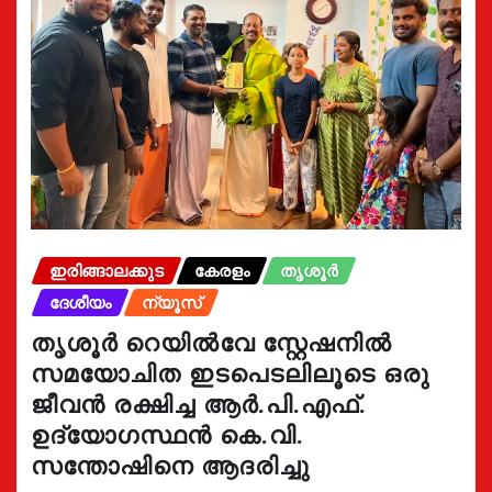
ഇരിങ്ങാലക്കുട
കേരളം
തൃശൂർ
ദേശീയം
ന്യൂസ്
തൃശൂർ റെയിൽവേ സ്റ്റേഷനിൽ
സമയോചിത ഇടപെടലിലൂടെ ഒരു
ജീവൻ രക്ഷിച്ച ആർ.പി.എഫ്.
ഉദ്യോഗസ്ഥൻ കെ.വി.
സന്തോഷിനെ ആദരിച്ചു