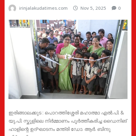
irinjalakudatimes.com
Nov 5, 2025
0
ഇരിങ്ങാലക്കുട : പൊറത്തിശ്ശേരി മഹാത്മാ എൽ.പി. &
യു.പി. സ്കൂളിലെ നിർമ്മാണം പൂർത്തീകരിച്ച ഡൈനിങ്
ഹാളിന്റെ ഉദ്ഘാടനം മന്ത്രി ഡോ. ആർ. ബിന്ദു