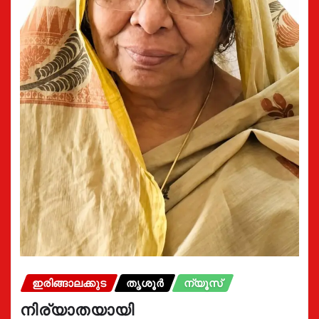
ഇരിങ്ങാലക്കുട
തൃശൂർ
ന്യൂസ്
നിര്യാതയായി