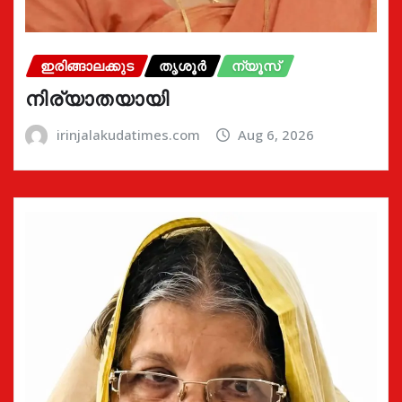
ഇരിങ്ങാലക്കുട
തൃശൂർ
ന്യൂസ്
നിര്യാതയായി
irinjalakudatimes.com
Aug 6, 2026