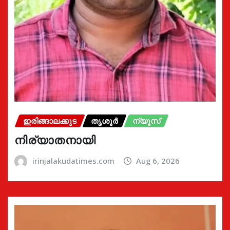
ഇരിങ്ങാലക്കുട
തൃശൂർ
ന്യൂസ്
നിര്യാതനായി
irinjalakudatimes.com
Aug 6, 2026