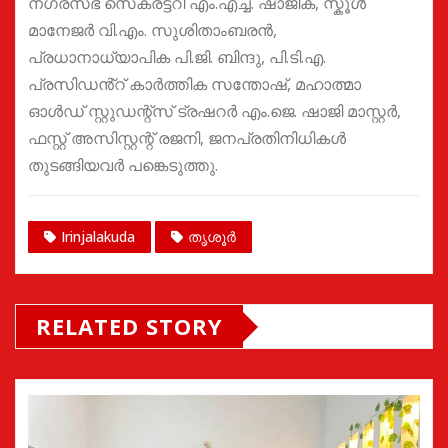
നഗരസഭ സെക്രട്ടറി എം.എച്ച്. ഷാജിക്, സ്കൂൾ
മാനേജർ വി.എം. സുശിതാംബരൻ,
പ്രധാനാധ്യാപിക പി.ജി. ബിന്ദു, പി.ടി.എ.
പ്രസിഡൻ്റ് കാർത്തിക സന്തോഷ്, മഹാത്മാ
ഓൾഡ് സ്റ്റുഡന്റ്സ് ട്രഷറർ എം.ജെ. ഷാജി മാസ്റ്റർ,
ഫസ്റ്റ് അസിസ്റ്റന്റ് രജനി, ജനപ്രതിനിധികൾ
തുടങ്ങിയവർ പങ്കെടുത്തു.
Irinjalakuda
തൃശൂർ
RELATED STORY