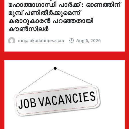
മഹാത്മാഗാന്ധി പാർക്ക് : ഓണത്തിന്
മുമ്പ് പണിതീർക്കുമെന്ന്
കരാറുകാരൻ പറഞ്ഞതായി
കൗൺസിലർ
irinjalakudatimes.com
Aug 6, 2026