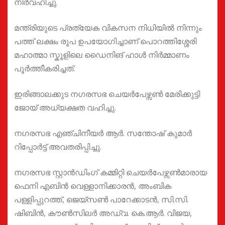
നിർവഹിച്ചു.
മന്ത്രിയുടെ പ്രത്യേക വികസന നിധിയിൽ നിന്നും
പത്ത് ലക്ഷം രൂപ ഉപയോഗിച്ചാണ് പൊറത്തിശ്ശേരി
മഹാത്മാ സ്കൂളിലെ ഡൈനിങ് ഹാൾ നിർമ്മാണം
പൂർത്തീകരിച്ചത്.
ഇരിങ്ങാലക്കുട നഗരസഭ ചെയർപേഴ്സൺ മേരിക്കുട്ടി
ജോയ് അധ്യക്ഷത വഹിച്ചു.
നഗരസഭ എഞ്ചിനീയർ ആർ. സന്തോഷ് കുമാർ
റിപ്പോർട്ട് അവതരിപ്പിച്ചു.
നഗരസഭ സ്റ്റാൻഡിംഗ് കമ്മിറ്റി ചെയർപേഴ്സൺമാരായ
ഫെനി എബിൻ വെള്ളാനിക്കാരൻ, അംബിക
പള്ളിപ്പുറത്ത്, ജെയ്സൺ പാറേക്കാടൻ, സി.സി.
ഷിബിൻ, കൗൺസിലർ അഡ്വ. കെ.ആർ. വിജയ,