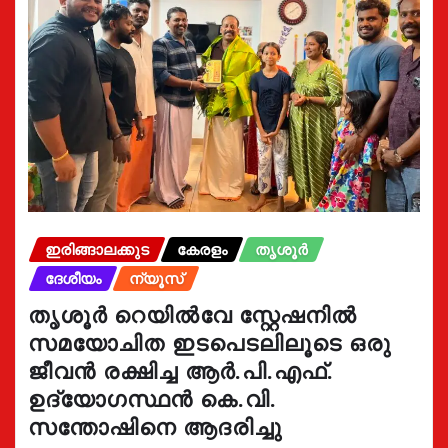
ഇരിങ്ങാലക്കുട
കേരളം
തൃശൂർ
ദേശീയം
ന്യൂസ്
തൃശൂർ റെയിൽവേ സ്റ്റേഷനിൽ
സമയോചിത ഇടപെടലിലൂടെ ഒരു
ജീവൻ രക്ഷിച്ച ആർ.പി.എഫ്.
ഉദ്യോഗസ്ഥൻ കെ.വി.
സന്തോഷിനെ ആദരിച്ചു