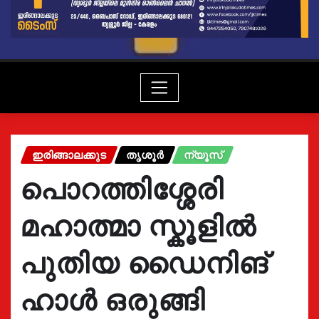
ഇരിങ്ങാലക്കുട
തൃശൂർ
ന്യൂസ്
പൊറത്തിശ്ശേരി
മഹാത്മാ സ്കൂളിൽ
പുതിയ ഡൈനിങ്
ഹാൾ ഒരുങ്ങി