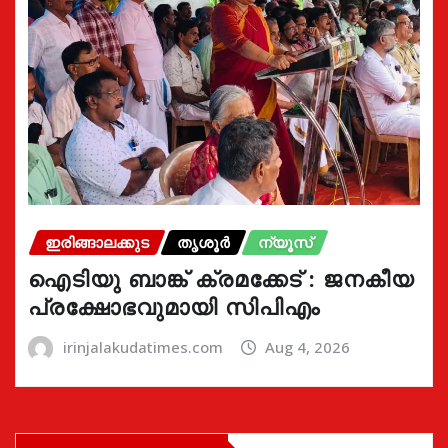
ഇരിങ്ങാലക്കുട
തൃശൂർ
ന്യൂസ്
ഐടിയു ബാങ്ക് ക്രമക്കേട് : ജനകീയ
പ്രക്ഷോഭവുമായി സിപിഎം
irinjalakudatimes.com
Aug 4, 2026