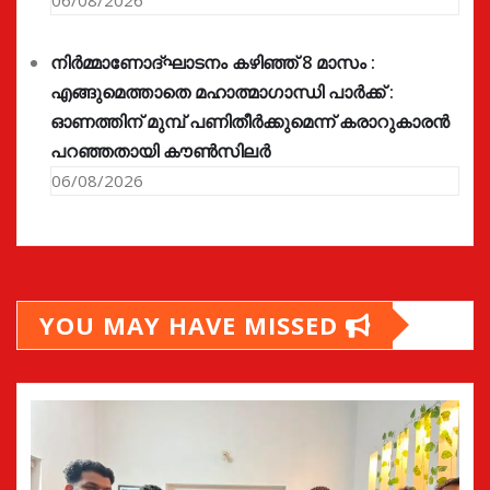
നിർമ്മാണോദ്ഘാടനം കഴിഞ്ഞ് 8 മാസം :
എങ്ങുമെത്താതെ മഹാത്മാഗാന്ധി പാർക്ക് :
ഓണത്തിന് മുമ്പ് പണിതീർക്കുമെന്ന് കരാറുകാരൻ
പറഞ്ഞതായി കൗൺസിലർ
06/08/2026
YOU MAY HAVE MISSED