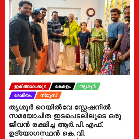
ഇരിങ്ങാലക്കുട
കേരളം
തൃശൂർ
ദേശീയം
ന്യൂസ്
തൃശൂർ റെയിൽവേ സ്റ്റേഷനിൽ
സമയോചിത ഇടപെടലിലൂടെ ഒരു
ജീവൻ രക്ഷിച്ച ആർ.പി.എഫ്.
ഉദ്യോഗസ്ഥൻ കെ.വി.