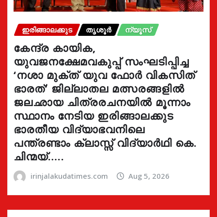
ഇരിങ്ങാലക്കുട
തൃശൂർ
ന്യൂസ്
കേന്ദ്ര കായിക,
യുവജനക്ഷേമവകുപ്പ് സംഘടിപ്പിച്ച
‘നശാ മുക്ത് യുവ ഫോർ വികസിത്
ഭാരത്’ ജില്ലാതല മത്സരങ്ങളിൽ
ജലഛായ ചിത്രരചനയിൽ മൂന്നാം
സ്ഥാനം നേടിയ ഇരിങ്ങാലക്കുട
ഭാരതീയ വിദ്യാഭവനിലെ
പന്ത്രണ്ടാം ക്ലാസ്സ് വിദ്യാർഥി കെ.
ചിന്മയ്…..
irinjalakudatimes.com
Aug 5, 2026