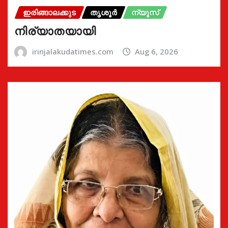
ഇരിങ്ങാലക്കുട
തൃശൂർ
ന്യൂസ്
നിര്യാതയായി
irinjalakudatimes.com
Aug 6, 2026