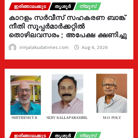
ഇരിങ്ങാലക്കുട
തൃശൂർ
ന്യൂസ്
കാറളം സർവീസ് സഹകരണ ബാങ്ക്
നീതി സൂപ്പർമാർക്കറ്റിൽ
തൊഴിലവസരം ; അപേക്ഷ ക്ഷണിച്ചു
irinjalakudatimes.com
Aug 6, 2026
ഇരിങ്ങാലക്കുട
തൃശൂർ
ന്യൂസ്