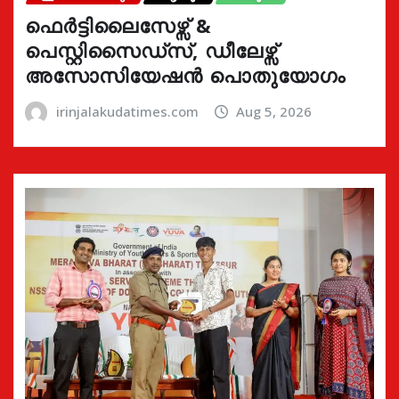
ഫെർട്ടിലൈസേഴ്സ് &
പെസ്റ്റിസൈഡ്സ്, ഡീലേഴ്സ്
അസോസിയേഷൻ പൊതുയോഗം
irinjalakudatimes.com
Aug 5, 2026