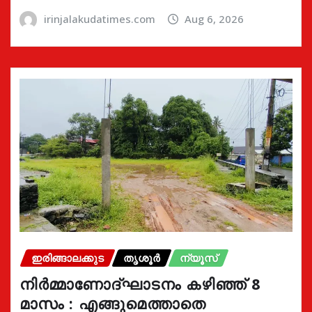
irinjalakudatimes.com
Aug 6, 2026
ഇരിങ്ങാലക്കുട
തൃശൂർ
ന്യൂസ്
നിർമ്മാണോദ്ഘാടനം കഴിഞ്ഞ് 8
മാസം : എങ്ങുമെത്താതെ