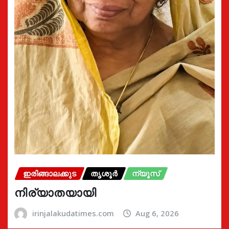
ഇരിങ്ങാലക്കുട
തൃശൂർ
ന്യൂസ്
നിര്യാതയായി
irinjalakudatimes.com
Aug 6, 2026