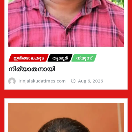
ഇരിങ്ങാലക്കുട
തൃശൂർ
ന്യൂസ്
നിര്യാതനായി
irinjalakudatimes.com
Aug 6, 2026