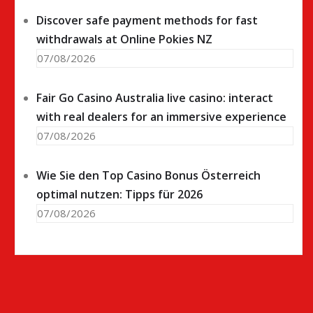
Discover safe payment methods for fast
withdrawals at Online Pokies NZ
07/08/2026
Fair Go Casino Australia live casino: interact
with real dealers for an immersive experience
07/08/2026
Wie Sie den Top Casino Bonus Österreich
optimal nutzen: Tipps für 2026
07/08/2026