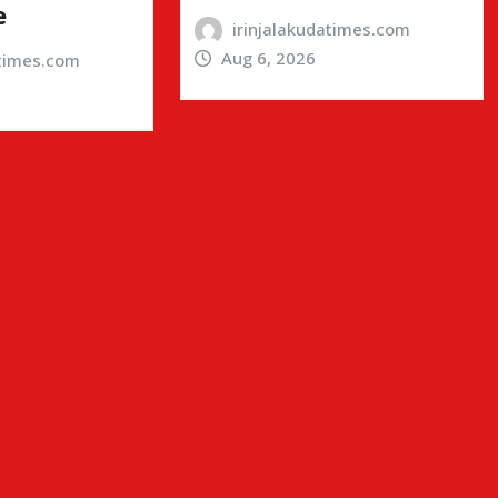
e
irinjalakudatimes.com
Aug 6, 2026
atimes.com