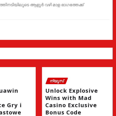
്തിനടിയിലൂടെ ആളൂർ വഴി മാള ഭാഗത്തേക്ക്
ന്യൂസ്
quawin
Unlock Explosive
Wins with Mad
e Gry i
Casino Exclusive
astowe
Bonus Code