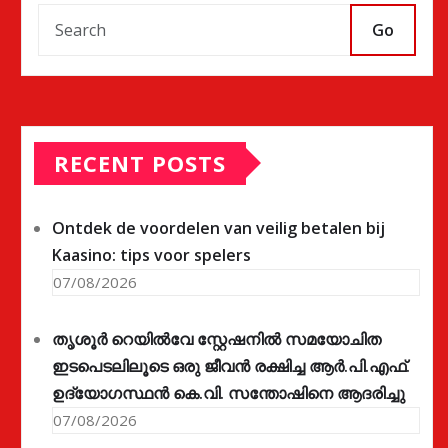
Go
RECENT POSTS
Ontdek de voordelen van veilig betalen bij
Kaasino: tips voor spelers
07/08/2026
തൃശൂർ റെയിൽവേ സ്റ്റേഷനിൽ സമയോചിത
ഇടപെടലിലൂടെ ഒരു ജീവൻ രക്ഷിച്ച ആർ.പി.എഫ്.
ഉദ്യോഗസ്ഥൻ കെ.വി. സന്തോഷിനെ ആദരിച്ചു
07/08/2026