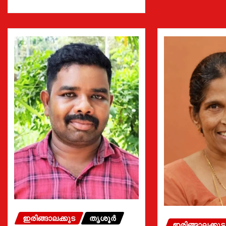
ഇരിങ്ങാലക്കുട
തൃശൂർ
ഇരിങ്ങാലക്കുട