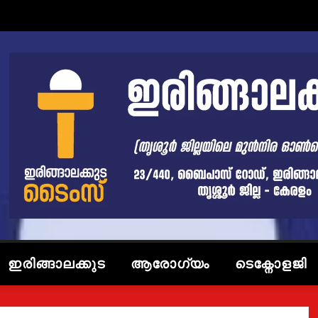
ഇരിങ്ങാലക്കുട
ആരോഗ്യം
ടെക്നോളജി