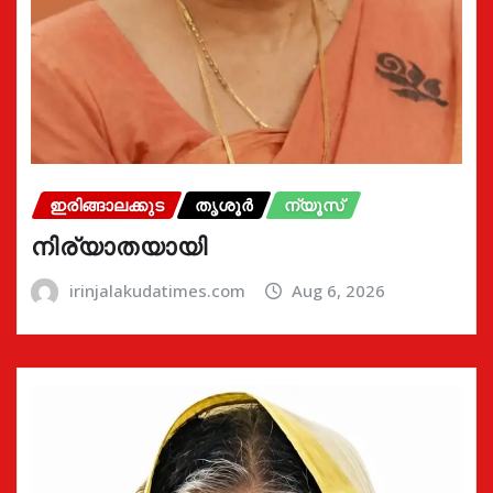
ഇരിങ്ങാലക്കുട
തൃശൂർ
ന്യൂസ്
നിര്യാതയായി
irinjalakudatimes.com
Aug 6, 2026