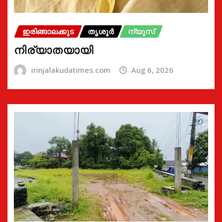
ഇരിങ്ങാലക്കുട
തൃശൂർ
ന്യൂസ്
നിര്യാതയായി
irinjalakudatimes.com
Aug 6, 2026