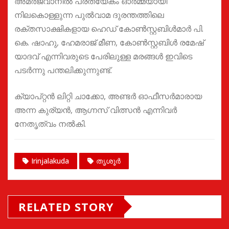
അമർജവാനിൽ പ്രത്യേകം ഓർമ്മയായി
നിലകൊള്ളുന്ന പുൽവാമ ദുരന്തത്തിലെ
രക്തസാക്ഷികളായ ഹെഡ് കോൺസ്റ്റബിൾമാർ പി.
കെ. ഷാഹു, ഹേമരാജ് മീണ, കോൺസ്റ്റബിൾ രമേഷ്
യാദവ് എന്നിവരുടെ പേരിലുള്ള മരങ്ങൾ ഇവിടെ
പടർന്നു പന്തലിക്കുന്നുണ്ട്.
ക്യാപ്റ്റൻ ലിറ്റി ചാക്കോ, അണ്ടർ ഓഫീസർമാരായ
അന്ന കുര്യൻ, ആഗ്നസ് വിത്സൻ എന്നിവർ
നേതൃത്വം നൽകി.
Irinjalakuda
തൃശൂർ
RELATED STORY