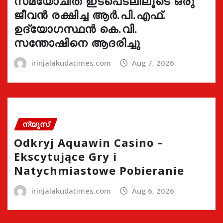
സമയോചിത ഇടപെടലിലൂടെ ഒരു
ജീവൻ രക്ഷിച്ച ആർ.പി.എഫ്.
ഉദ്യോഗസ്ഥൻ കെ.വി.
സന്തോഷിനെ ആദരിച്ചു
irinjalakudatimes.com
Aug 7, 2026
ന്യൂസ്
Odkryj Aquawin Casino –
Ekscytujące Gry i
Natychmiastowe Pobieranie
irinjalakudatimes.com
Aug 6, 2026