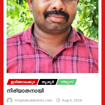
ഇരിങ്ങാലക്കുട
തൃശൂർ
ന്യൂസ്
നിര്യാതനായി
irinjalakudatimes.com
Aug 6, 2026