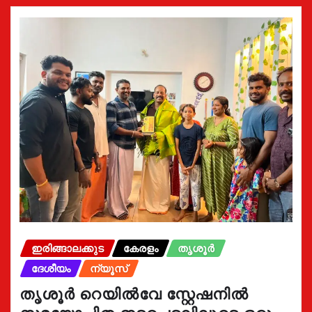
ഇരിങ്ങാലക്കുട
കേരളം
തൃശൂർ
ദേശീയം
ന്യൂസ്
തൃശൂർ റെയിൽവേ സ്റ്റേഷനിൽ