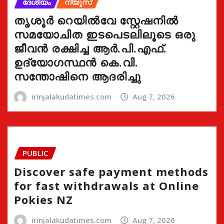
ദേശീയം
ന്യൂസ്
തൃശൂർ റെയിൽവേ സ്റ്റേഷനിൽ
സമയോചിത ഇടപെടലിലൂടെ ഒരു
ജീവൻ രക്ഷിച്ച ആർ.പി.എഫ്.
ഉദ്യോഗസ്ഥൻ കെ.വി.
സന്തോഷിനെ ആദരിച്ചു
irinjalakudatimes.com
Aug 7, 2026
PUBLIC
Discover safe payment methods
for fast withdrawals at Online
Pokies NZ
irinjalakudatimes.com
Aug 7, 2026