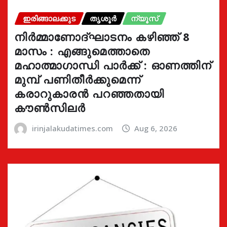
ഇരിങ്ങാലക്കുട
തൃശൂർ
ന്യൂസ്
നിർമ്മാണോദ്ഘാടനം കഴിഞ്ഞ് 8
മാസം : എങ്ങുമെത്താതെ
മഹാത്മാഗാന്ധി പാർക്ക് : ഓണത്തിന്
മുമ്പ് പണിതീർക്കുമെന്ന്
കരാറുകാരൻ പറഞ്ഞതായി
കൗൺസിലർ
irinjalakudatimes.com
Aug 6, 2026