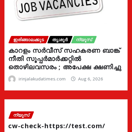
ഇരിങ്ങാലക്കുട
തൃശൂർ
ന്യൂസ്
കാറളം സർവീസ് സഹകരണ ബാങ്ക്
നീതി സൂപ്പർമാർക്കറ്റിൽ
തൊഴിലവസരം ; അപേക്ഷ ക്ഷണിച്ചു
irinjalakudatimes.com
Aug 6, 2026
ന്യൂസ്
cw-check-https://test.com/