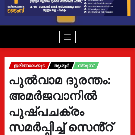
ഇരിങ്ങാലക്കുട
തൃശൂർ
ന്യൂസ്
പുൽവാമ ദുരന്തം:
അമർജവാനിൽ
പുഷ്പചക്രം
സമർപ്പിച്ച് സെൻ്റ്