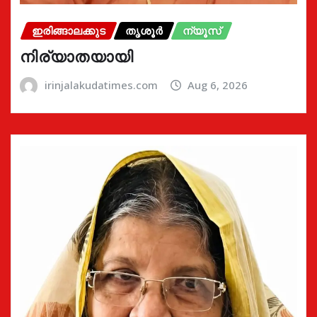
ഇരിങ്ങാലക്കുട
തൃശൂർ
ന്യൂസ്
നിര്യാതയായി
irinjalakudatimes.com
Aug 6, 2026