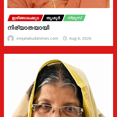
ഇരിങ്ങാലക്കുട
തൃശൂർ
ന്യൂസ്
നിര്യാതയായി
irinjalakudatimes.com
Aug 6, 2026