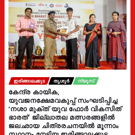
ഇരിങ്ങാലക്കുട
തൃശൂർ
ന്യൂസ്
കേന്ദ്ര കായിക,
യുവജനക്ഷേമവകുപ്പ് സംഘടിപ്പിച്ച
‘നശാ മുക്ത് യുവ ഫോർ വികസിത്
ഭാരത്’ ജില്ലാതല മത്സരങ്ങളിൽ
ജലഛായ ചിത്രരചനയിൽ മൂന്നാം
സ്ഥാനം നേടിയ ഇരിങ്ങാലക്കുട