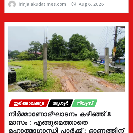
irinjalakudatimes.com
Aug 6, 2026
ഇരിങ്ങാലക്കുട
തൃശൂർ
ന്യൂസ്
നിർമ്മാണോദ്ഘാടനം കഴിഞ്ഞ് 8
മാസം : എങ്ങുമെത്താതെ
മഹാത്മാഗാന്ധി പാർക്ക് : ഓണത്തിന്