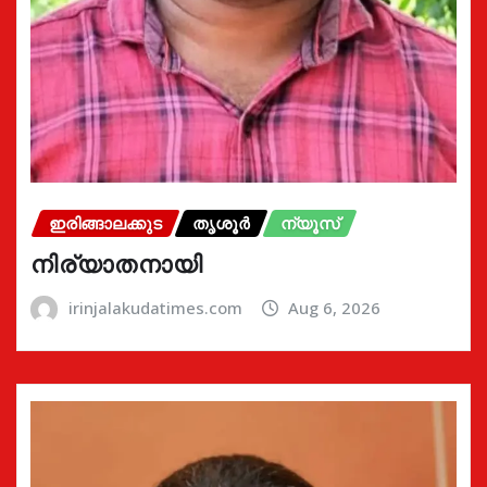
ഇരിങ്ങാലക്കുട
തൃശൂർ
ന്യൂസ്
നിര്യാതനായി
irinjalakudatimes.com
Aug 6, 2026