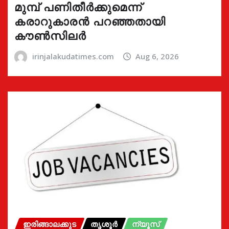
മുമ്പ് പണിതീർക്കുമെന്ന്
കരാറുകാരൻ പറഞ്ഞതായി
കൗൺസിലർ
irinjalakudatimes.com
Aug 6, 2026
ഇരിങ്ങാലക്കുട
തൃശൂർ
ന്യൂസ്