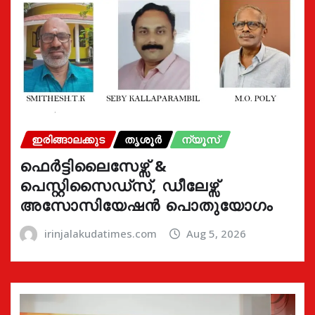
ഇരിങ്ങാലക്കുട
തൃശൂർ
ന്യൂസ്
ഫെർട്ടിലൈസേഴ്സ് &
പെസ്റ്റിസൈഡ്സ്, ഡീലേഴ്സ്
അസോസിയേഷൻ പൊതുയോഗം
irinjalakudatimes.com
Aug 5, 2026