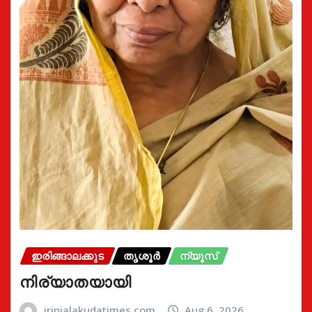
ഇരിങ്ങാലക്കുട
തൃശൂർ
ന്യൂസ്
നിര്യാതയായി
irinjalakudatimes.com
Aug 6, 2026