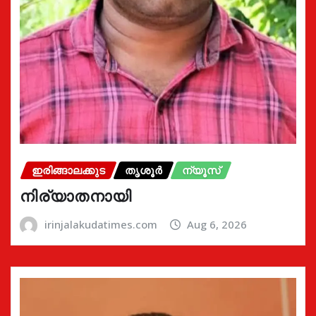
ഇരിങ്ങാലക്കുട
തൃശൂർ
ന്യൂസ്
നിര്യാതനായി
irinjalakudatimes.com
Aug 6, 2026