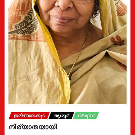
ഇരിങ്ങാലക്കുട
തൃശൂർ
ന്യൂസ്
നിര്യാതയായി