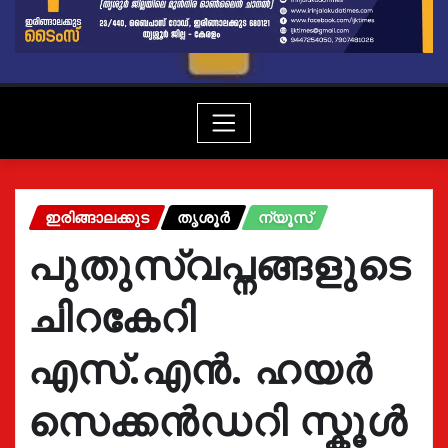
ഇരിങ്ങാലക്കുട
തൃശൂർ
ന്യൂസ്
പുതുസ്വപ്നങ്ങളുടെ
ചിറകേറി
എസ്.എൻ. ഹയർ
സെക്കൻഡറി സ്കൂൾ