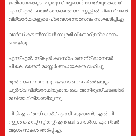
ഇരിങ്ങാലക്കുട : പുതുസ്വപ്നങ്ങൾ നെയ്തുകൊണ്ട്
എസ്.എൻ. ഹയർ സെക്കൻഡറി സ്കൂളിൽ പ്ലസ് വൺ
വിദ്യാർഥികളുടെ പ്രവേശനോത്സവം സംഘടിപ്പിച്ചു.
വാർഡ് കൗൺസിലർ സുരഭി വിനോദ് ഉദ്ഘാടനം
ചെയ്തു.
എസ്.എൻ. സ്‌കൂൾ കറസ്പോണ്ടൻ്റ് മാനേജർ
പി.കെ. ഭരതൻ മാസ്റ്റർ അധ്യക്ഷത വഹിച്ചു.
മുൻ സംസ്ഥാന യുവജനോത്സവ പ്രതിഭയും
പൂർവ്വ വിദ്യാർഥിയുമായ കെ. അനിരുദ്ധ് ചടങ്ങിൽ
മുഖ്യാഥിതിയായിരുന്നു.
പി.ടി.എ. പ്രസിഡൻ്റ് എ.സി. കുമാരൻ, എൽ.പി.
സ്കൂൾ ഹെഡ്മിസ്ട്രസ്സ് എൻ.ബി. ഗോൾഡ എന്നിവർ
ആശംസകൾ അർപ്പിച്ചു.