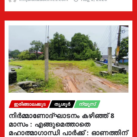
ഇരിങ്ങാലക്കുട
തൃശൂർ
ന്യൂസ്
നിർമ്മാണോദ്ഘാടനം കഴിഞ്ഞ് 8
മാസം : എങ്ങുമെത്താതെ
മഹാത്മാഗാന്ധി പാർക്ക് : ഓണത്തിന്