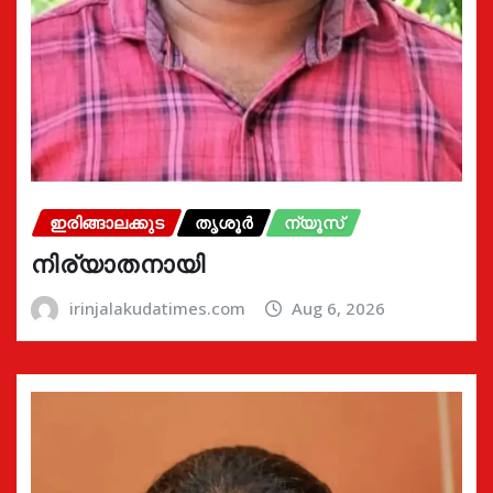
ഇരിങ്ങാലക്കുട
തൃശൂർ
ന്യൂസ്
നിര്യാതനായി
irinjalakudatimes.com
Aug 6, 2026