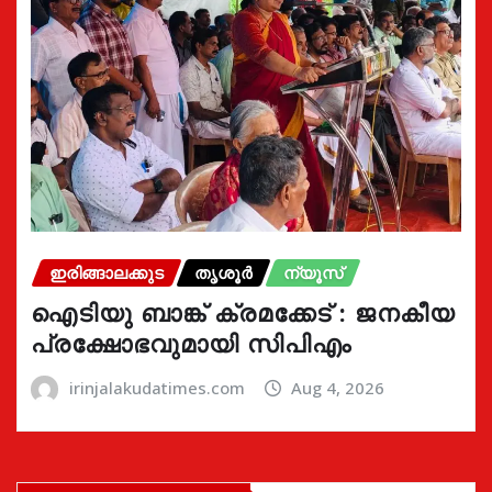
ഇരിങ്ങാലക്കുട
തൃശൂർ
ന്യൂസ്
ഐടിയു ബാങ്ക് ക്രമക്കേട് : ജനകീയ
പ്രക്ഷോഭവുമായി സിപിഎം
irinjalakudatimes.com
Aug 4, 2026