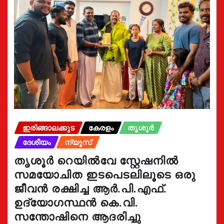
ഇരിങ്ങാലക്കുട
കേരളം
തൃശൂർ
ദേശീയം
ന്യൂസ്
തൃശൂർ റെയിൽവേ സ്റ്റേഷനിൽ
സമയോചിത ഇടപെടലിലൂടെ ഒരു
ജീവൻ രക്ഷിച്ച ആർ.പി.എഫ്.
ഉദ്യോഗസ്ഥൻ കെ.വി.
സന്തോഷിനെ ആദരിച്ചു