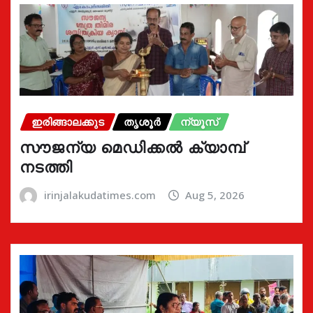
ഇരിങ്ങാലക്കുട
തൃശൂർ
ന്യൂസ്
സൗജന്യ മെഡിക്കൽ ക്യാമ്പ്
നടത്തി
irinjalakudatimes.com
Aug 5, 2026