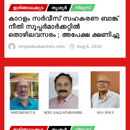
ഇരിങ്ങാലക്കുട
തൃശൂർ
ന്യൂസ്
കാറളം സർവീസ് സഹകരണ ബാങ്ക്
നീതി സൂപ്പർമാർക്കറ്റിൽ
തൊഴിലവസരം ; അപേക്ഷ ക്ഷണിച്ചു
irinjalakudatimes.com
Aug 6, 2026
ഇരിങ്ങാലക്കുട
തൃശൂർ
ന്യൂസ്