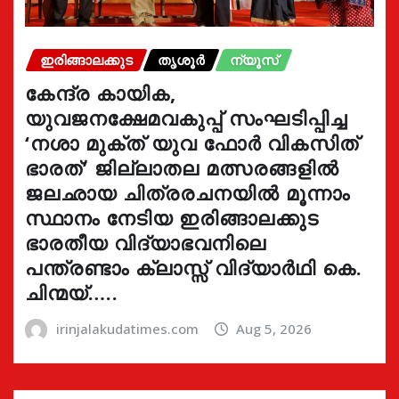
ഇരിങ്ങാലക്കുട
തൃശൂർ
ന്യൂസ്
കേന്ദ്ര കായിക,
യുവജനക്ഷേമവകുപ്പ് സംഘടിപ്പിച്ച
‘നശാ മുക്ത് യുവ ഫോർ വികസിത്
ഭാരത്’ ജില്ലാതല മത്സരങ്ങളിൽ
ജലഛായ ചിത്രരചനയിൽ മൂന്നാം
സ്ഥാനം നേടിയ ഇരിങ്ങാലക്കുട
ഭാരതീയ വിദ്യാഭവനിലെ
പന്ത്രണ്ടാം ക്ലാസ്സ് വിദ്യാർഥി കെ.
ചിന്മയ്…..
irinjalakudatimes.com
Aug 5, 2026