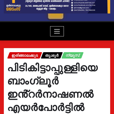
ഇരിങ്ങാലക്കുട
തൃശൂർ
ന്യൂസ്
പിടികിട്ടാപ്പുള്ളിയെ
ബാംഗ്ലൂർ
ഇൻ്റർനാഷണൽ
എയർപോർട്ടിൽ