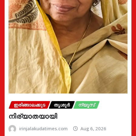
ഇരിങ്ങാലക്കുട
തൃശൂർ
ന്യൂസ്
നിര്യാതയായി
irinjalakudatimes.com
Aug 6, 2026