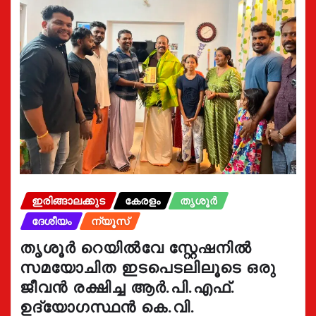
ഇരിങ്ങാലക്കുട
കേരളം
തൃശൂർ
ദേശീയം
ന്യൂസ്
തൃശൂർ റെയിൽവേ സ്റ്റേഷനിൽ
സമയോചിത ഇടപെടലിലൂടെ ഒരു
ജീവൻ രക്ഷിച്ച ആർ.പി.എഫ്.
ഉദ്യോഗസ്ഥൻ കെ.വി.