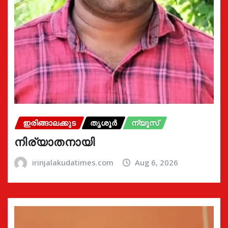
ഇരിങ്ങാലക്കുട
തൃശൂർ
ന്യൂസ്
നിര്യാതനായി
irinjalakudatimes.com
Aug 6, 2026