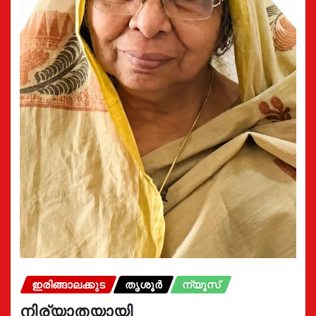
ഇരിങ്ങാലക്കുട
തൃശൂർ
ന്യൂസ്
നിര്യാതയായി