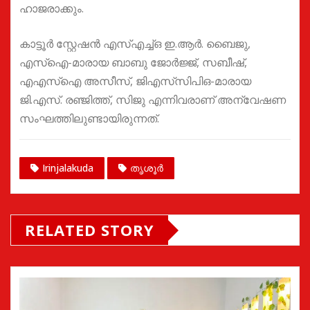
ഹാജരാക്കും.
കാട്ടൂർ സ്റ്റേഷൻ എസ്എച്ച്ഒ ഇ.ആർ. ബൈജു,
എസ്ഐ-മാരായ ബാബു ജോർജ്ജ്, സബീഷ്,
എഎസ്ഐ അസീസ്, ജിഎസ്‌സിപിഒ-മാരായ
ജി.എസ്. രഞ്ജിത്ത്, സിജു എന്നിവരാണ് അന്വേഷണ
സംഘത്തിലുണ്ടായിരുന്നത്.
Irinjalakuda
തൃശൂർ
RELATED STORY