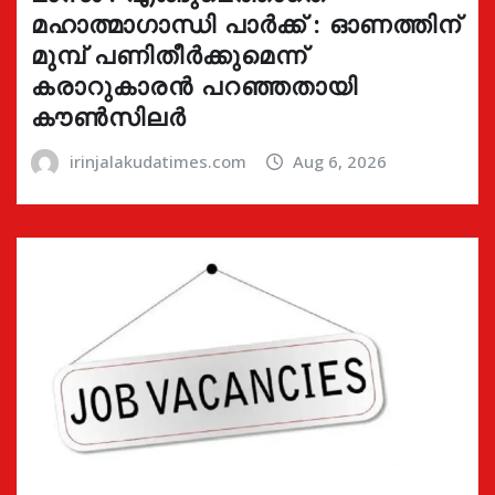
മഹാത്മാഗാന്ധി പാർക്ക് : ഓണത്തിന്
മുമ്പ് പണിതീർക്കുമെന്ന്
കരാറുകാരൻ പറഞ്ഞതായി
കൗൺസിലർ
irinjalakudatimes.com
Aug 6, 2026