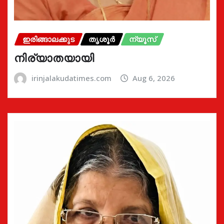
ഇരിങ്ങാലക്കുട
തൃശൂർ
ന്യൂസ്
നിര്യാതയായി
irinjalakudatimes.com
Aug 6, 2026