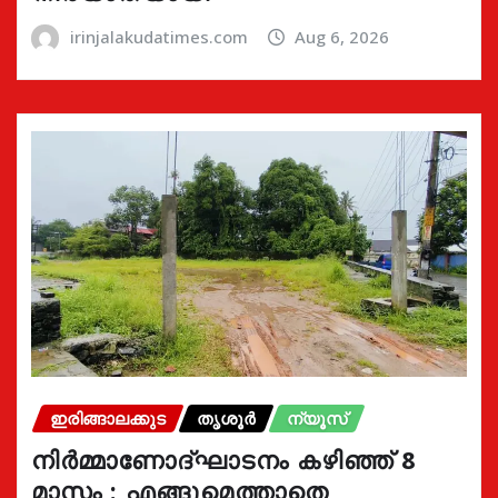
irinjalakudatimes.com
Aug 6, 2026
ഇരിങ്ങാലക്കുട
തൃശൂർ
ന്യൂസ്
നിർമ്മാണോദ്ഘാടനം കഴിഞ്ഞ് 8
മാസം : എങ്ങുമെത്താതെ