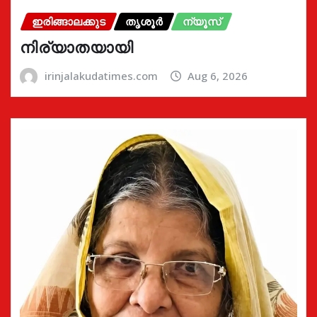
ഇരിങ്ങാലക്കുട
തൃശൂർ
ന്യൂസ്
നിര്യാതയായി
irinjalakudatimes.com
Aug 6, 2026