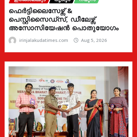
ഫെർട്ടിലൈസേഴ്സ് &
പെസ്റ്റിസൈഡ്സ്, ഡീലേഴ്സ്
അസോസിയേഷൻ പൊതുയോഗം
irinjalakudatimes.com
Aug 5, 2026