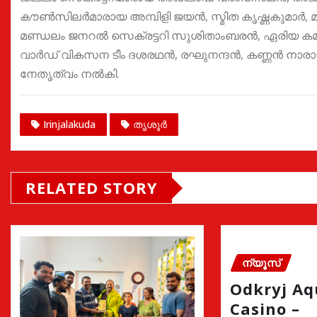
കൗൺസിലർമാരായ അമ്പിളി ജയൻ, സ്മിത കൃഷ്ണകുമാർ, 
മണ്ഡലം ജനറൽ സെക്രട്ടറി സുശിതാംബരൻ, ഏരിയ കമ്മിറ്
വാർഡ് വികസന ടീം ദശരഥൻ, രഘുനന്ദൻ, കണ്ണൻ നാരാട്ട
നേതൃത്വം നൽകി.
Irinjalakuda
തൃശൂർ
RELATED STORY
ന്യൂസ്
Odkryj A
Casino –