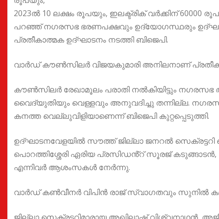
2023ൽ 10 ലക്ഷം രൂപയും, ഇലക്ട്രിക് വർക്കിന് 60000 രൂ
പറഞ്ഞ് നഗരസഭ ഭരണപക്ഷവും ഉദ്യോഗസ്ഥരും ഉദ്ഘാടന ച
പ്രതീകാത്മക ഉദ്ഘാടനം നടത്തി ബിജെപി.
വാർഡ് കൗൺസിലർ വിജയകുമാരി അനിലനാണ് പ്രതീകാത്
കൗൺസിലർ രേഖാമൂലം പരാതി നൽകിയിട്ടും നഗരസഭ അധി
വൈദ്യുതിയും വെള്ളവും അനുവദിച്ചു തന്നില്ല. നഗ
കനത്ത വെല്ലുവിളിയാണെന്ന് ബിജെപി കുറ്റപ്പെടുത്തി.
ഉദ്ഘാടനവേളയിൽ സൗത്ത് ജില്ലാ ജനറൽ സെക്രട്ടറി കെ
പൊറത്തിശ്ശേരി ഏരിയ പ്രസിഡൻ്റ് സൂരജ് കടുങ്ങാടൻ, 
എന്നിവർ ആശംസകൾ നേർന്നു.
വാർഡ് കൺവീനർ വിപിൻ രാജ് സ്വാഗതവും സുനിൽ കമല
ജില്ലാ സെക്രട്ടറിമാരായ അഖിലാഷ് വിശ്വനാഥൻ, അജീഷ്