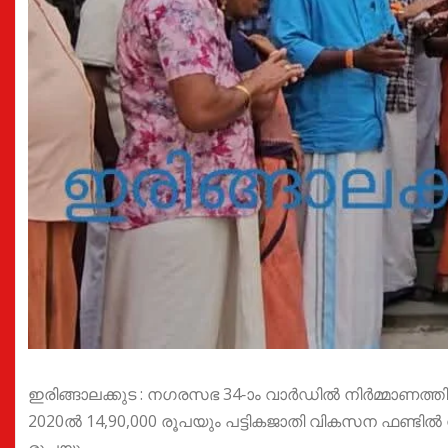
ഇരിങ്ങാലക്കുട : നഗരസഭ 34-ാം വാർഡിൽ നിർമ്മാണത്തിലി
2020ൽ 14,90,000 രൂപയും പട്ടികജാതി വികസന ഫണ്ടിൽ നി
രൂപയും,