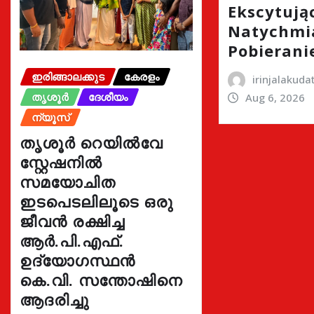
Ekscytując
Natychmi
Pobierani
ഇരിങ്ങാലക്കുട
കേരളം
irinjalakud
തൃശൂർ
ദേശീയം
Aug 6, 2026
ന്യൂസ്
തൃശൂർ റെയിൽവേ
സ്റ്റേഷനിൽ
സമയോചിത
ഇടപെടലിലൂടെ ഒരു
ജീവൻ രക്ഷിച്ച
ആർ.പി.എഫ്.
ഉദ്യോഗസ്ഥൻ
കെ.വി. സന്തോഷിനെ
ആദരിച്ചു