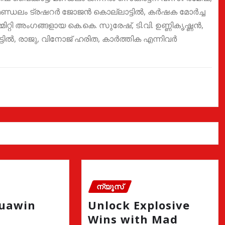
മണ്ഡലം ട്രഷറർ ജോജൻ കൊല്ലാട്ടിൽ, കർഷക മോർച്ച
റി അംഗങ്ങളായ കെ.കെ. സുരേഷ്, ടി.വി. ഉണ്ണികൃഷ്ണൻ,
ിൽ, രാജു, വിനോജ് ഹരിത, കാർത്തിക എന്നിവർ
ന്യൂസ്
quawin
Unlock Explosive
Wins with Mad