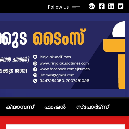
Follow Us
ക്യാമ്പസ്
ഫാഷൻ
സ്പോർട്സ്