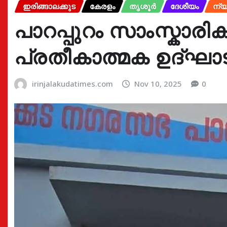
ഇരിങ്ങാലക്കുട
കേരളം
തൃശൂർ
ദേശീയം
ന്യ
പാറപ്പുറം സാംസ്കാരി
പ്രതീകാത്മക ഉദ്ഘാ
irinjalakudatimes.com
Nov 10, 2025
0