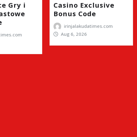
e Gry i
Casino Exclusive
astowe
Bonus Code
e
irinjalakudatimes.com
Aug 6, 2026
atimes.com