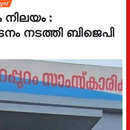
ൂസ്
ക നിലയം :
ടനം നടത്തി ബിജെപി