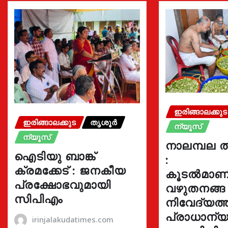
ഇരിങ്ങാലക്കുട
ഇരിങ്ങാലക്കുട
തൃശൂർ
ന്യൂസ്
ന്യൂസ്
നാലമ്പല ത
ഐടിയു ബാങ്ക്
:
ക്രമക്കേട് : ജനകീയ
കൂടൽമാണി
പ്രക്ഷോഭവുമായി
വഴുതനങ്ങ
സിപിഎം
നിവേദ്യത്ത
പ്രാധാന്യമ
irinjalakudatimes.com