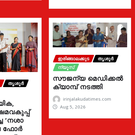
ഇരിങ്ങാലക്കുട
തൃശൂർ
ന്യൂസ്
സൗജന്യ മെഡിക്കൽ
തൃശൂർ
ക്യാമ്പ് നടത്തി
irinjalakudatimes.com
യിക,
Aug 5, 2026
മവകുപ്പ്
്ച ‘നശാ
ുവ ഫോർ