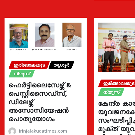
ഇരിങ്ങാലക്കുട
തൃശൂർ
ന്യൂസ്
ഫെർട്ടിലൈസേഴ്സ് &
ഇരിങ്ങാലക്കുട
പെസ്റ്റിസൈഡ്സ്,
ന്യൂസ്
ഡീലേഴ്സ്
കേന്ദ്ര കാ
അസോസിയേഷൻ
യുവജനക്ഷേ
പൊതുയോഗം
സംഘടിപ്പിച
മുക്ത് യ
irinjalakudatimes.com