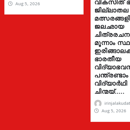
വികസിത് ഭ
Aug 5, 2026
ജില്ലാതല
മത്സരങ്ങ
ജലഛായ
ചിത്രരച
മൂന്നാം സ്
ഇരിങ്ങാലക്
ഭാരതീയ
വിദ്യാഭവ
പന്ത്രണ്ടാം
വിദ്യാർഥി
ചിന്മയ്…..
irinjalakud
Aug 5, 2026