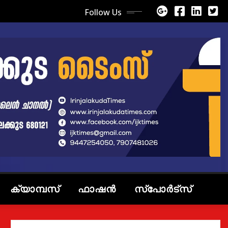
Follow Us
ക്യാമ്പസ്
ഫാഷൻ
സ്പോർട്സ്