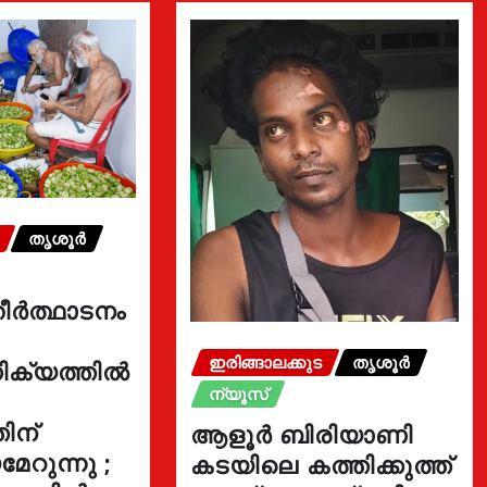
തൃശൂർ
ീർത്ഥാടനം
ഇരിങ്ങാലക്കുട
തൃശൂർ
ക്യത്തിൽ
ന്യൂസ്
ിന്
ആളൂർ ബിരിയാണി
േറുന്നു ;
കടയിലെ കത്തിക്കുത്ത്