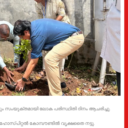
കും സംയുക്തമായി ലോക പരിസ്ഥിതി ദിനം ആചരിച്ചു.
ോസ്പിറ്റൽ കോമ്പൗണ്ടിൽ വൃക്ഷതൈ നട്ടു.