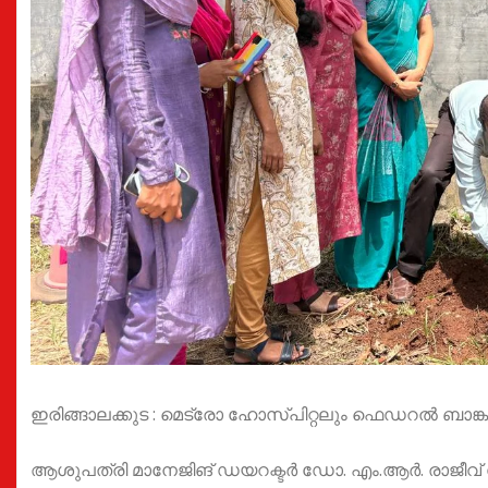
ഇരിങ്ങാലക്കുട : മെട്രോ ഹോസ്പിറ്റലും ഫെഡറൽ ബാങ്
ആശുപത്രി മാനേജിങ് ഡയറക്ടർ ഡോ. എം.ആർ. രാജീവ് ഹ