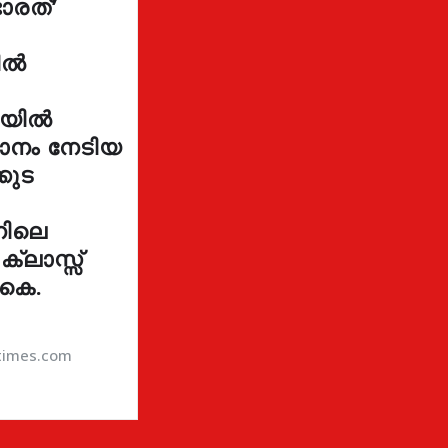
ാരത്’
ളിൽ
നയിൽ
ഥാനം നേടിയ
കുട
നിലെ
 ക്ലാസ്സ്
 കെ.
atimes.com