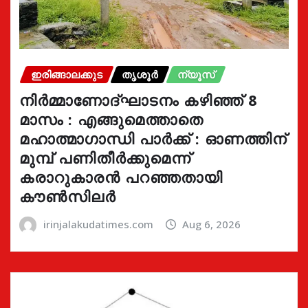
ഇരിങ്ങാലക്കുട
തൃശൂർ
ന്യൂസ്
നിർമ്മാണോദ്ഘാടനം കഴിഞ്ഞ് 8
മാസം : എങ്ങുമെത്താതെ
മഹാത്മാഗാന്ധി പാർക്ക് : ഓണത്തിന്
മുമ്പ് പണിതീർക്കുമെന്ന്
കരാറുകാരൻ പറഞ്ഞതായി
കൗൺസിലർ
irinjalakudatimes.com
Aug 6, 2026