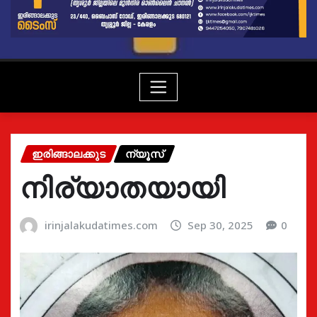
ഇരിങ്ങാലക്കുട
ന്യൂസ്
നിര്യാതയായി
irinjalakudatimes.com
Sep 30, 2025
0