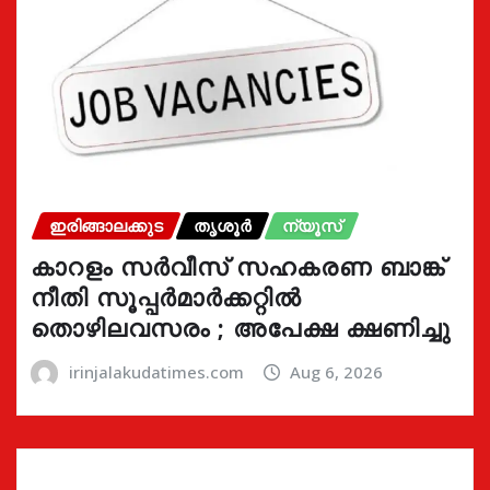
ഇരിങ്ങാലക്കുട
തൃശൂർ
ന്യൂസ്
കാറളം സർവീസ് സഹകരണ ബാങ്ക്
നീതി സൂപ്പർമാർക്കറ്റിൽ
തൊഴിലവസരം ; അപേക്ഷ ക്ഷണിച്ചു
irinjalakudatimes.com
Aug 6, 2026