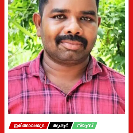
ഇരിങ്ങാലക്കുട
തൃശൂർ
ന്യൂസ്