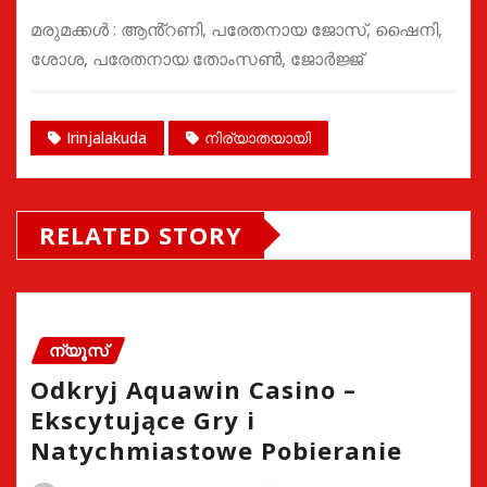
മരുമക്കൾ : ആൻ്റണി, പരേതനായ ജോസ്, ഷൈനി,
ശോശ, പരേതനായ തോംസൺ, ജോർജ്ജ്
Irinjalakuda
നിര്യാതയായി
RELATED STORY
ന്യൂസ്
Odkryj Aquawin Casino –
Ekscytujące Gry i
Natychmiastowe Pobieranie