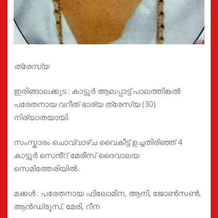
ത്രേസ്യ
ഇരിങ്ങാലക്കുട : കാട്ടൂർ ആലപ്പാട്ട് പാലത്തിങ്കൽ
പരേതനായ വറീത് ഭാര്യ ത്രേസ്യ (30)
നിര്യാതയായി.
സംസ്കാരം ചൊവ്വാഴ്ച വൈകീട്ട് ഉച്ചതിരിഞ്ഞ് 4
കാട്ടൂർ സെൻ്റ് മേരീസ് ദൈവാലയ
സെമിത്തേരിയിൽ.
മക്കൾ : പരേതനായ ഫിലോമിന, ആനി, ജോൺസൺ,
ആൻഡ്രൂസ്, മേരി, റീന