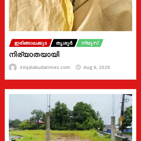
ഇരിങ്ങാലക്കുട
തൃശൂർ
ന്യൂസ്
നിര്യാതയായി
irinjalakudatimes.com
Aug 6, 2026