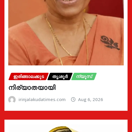
ഇരിങ്ങാലക്കുട
തൃശൂർ
ന്യൂസ്
നിര്യാതയായി
irinjalakudatimes.com
Aug 6, 2026