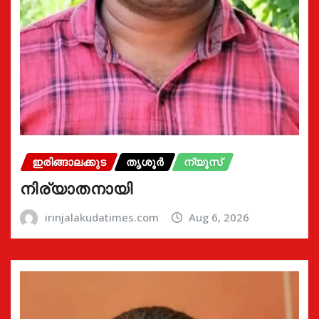
ഇരിങ്ങാലക്കുട
തൃശൂർ
ന്യൂസ്
നിര്യാതനായി
irinjalakudatimes.com
Aug 6, 2026