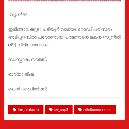
സുനിൽ
ഇരിങ്ങാലക്കുട : പടിയൂർ വാര്യം റോഡ് പരിസരം
അടിപ്പറമ്പിൽ പരേതനായ പത്മനാഭൻ മകൻ സുനിൽ
(49) നിര്യാതനായി.
സംസ്കാരം നടത്തി.
ഭാര്യ : ജിഷ
മകൻ : ആദിത്യൻ.
Irinjalakuda
തൃശൂർ
നിര്യാതനായി