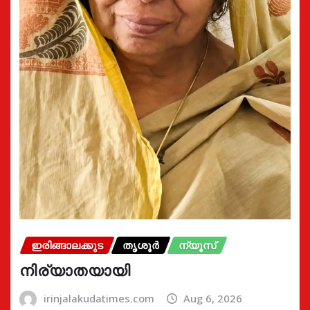
ഇരിങ്ങാലക്കുട
തൃശൂർ
ന്യൂസ്
നിര്യാതയായി
irinjalakudatimes.com
Aug 6, 2026