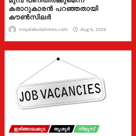
കരാറുകാരൻ പറഞ്ഞതായി
കൗൺസിലർ
irinjalakudatimes.com
Aug 6, 2026
ഇരിങ്ങാലക്കുട
തൃശൂർ
ന്യൂസ്