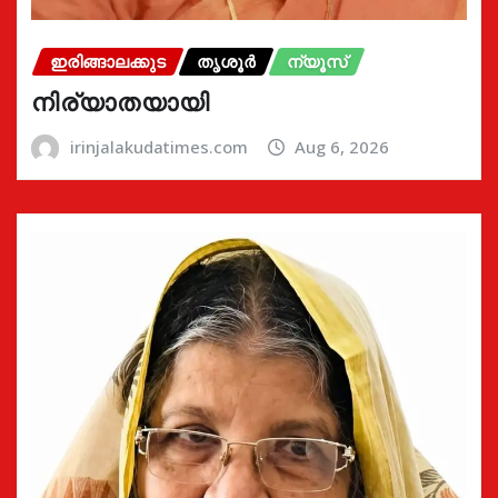
ഇരിങ്ങാലക്കുട
തൃശൂർ
ന്യൂസ്
നിര്യാതയായി
irinjalakudatimes.com
Aug 6, 2026