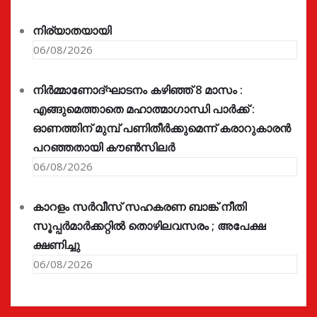
നിര്യാതയായി
06/08/2026
നിർമ്മാണോദ്ഘാടനം കഴിഞ്ഞ് 8 മാസം :
എങ്ങുമെത്താതെ മഹാത്മാഗാന്ധി പാർക്ക് :
ഓണത്തിന് മുമ്പ് പണിതീർക്കുമെന്ന് കരാറുകാരൻ
പറഞ്ഞതായി കൗൺസിലർ
06/08/2026
കാറളം സർവീസ് സഹകരണ ബാങ്ക് നീതി
സൂപ്പർമാർക്കറ്റിൽ തൊഴിലവസരം ; അപേക്ഷ
ക്ഷണിച്ചു
06/08/2026