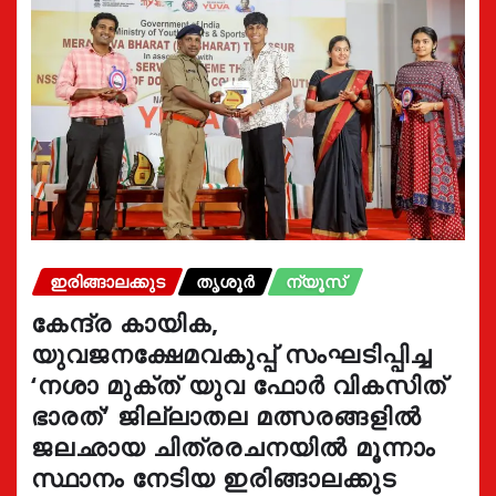
ഇരിങ്ങാലക്കുട
തൃശൂർ
ന്യൂസ്
കേന്ദ്ര കായിക,
യുവജനക്ഷേമവകുപ്പ് സംഘടിപ്പിച്ച
‘നശാ മുക്ത് യുവ ഫോർ വികസിത്
ഭാരത്’ ജില്ലാതല മത്സരങ്ങളിൽ
ജലഛായ ചിത്രരചനയിൽ മൂന്നാം
സ്ഥാനം നേടിയ ഇരിങ്ങാലക്കുട