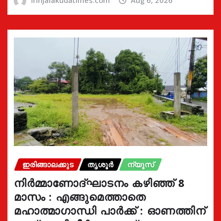
ഇരിങ്ങാലക്കുട
തൃശൂർ
ന്യൂസ്
നിർമ്മാണോദ്ഘാടനം കഴിഞ്ഞ് 8
മാസം : എങ്ങുമെത്താതെ
മഹാത്മാഗാന്ധി പാർക്ക് : ഓണത്തിന്