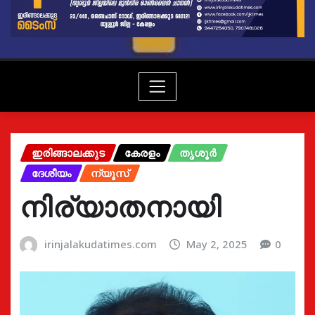
ഇരിങ്ങാലക്കുട
കേരളം
തൃശൂർ
ദേശീയം
ന്യൂസ്
നിര്യാതനായി
irinjalakudatimes.com
May 2, 2025
0