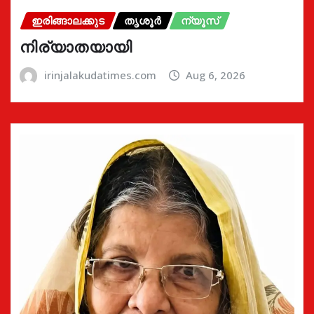
ഇരിങ്ങാലക്കുട
തൃശൂർ
ന്യൂസ്
നിര്യാതയായി
irinjalakudatimes.com
Aug 6, 2026