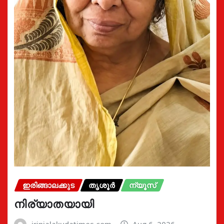
ഇരിങ്ങാലക്കുട
തൃശൂർ
ന്യൂസ്
നിര്യാതയായി
irinjalakudatimes.com
Aug 6, 2026