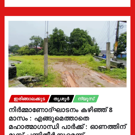
ഇരിങ്ങാലക്കുട
തൃശൂർ
ന്യൂസ്
നിർമ്മാണോദ്ഘാടനം കഴിഞ്ഞ് 8
മാസം : എങ്ങുമെത്താതെ
മഹാത്മാഗാന്ധി പാർക്ക് : ഓണത്തിന്
മുമ്പ് പണിതീർക്കുമെന്ന്