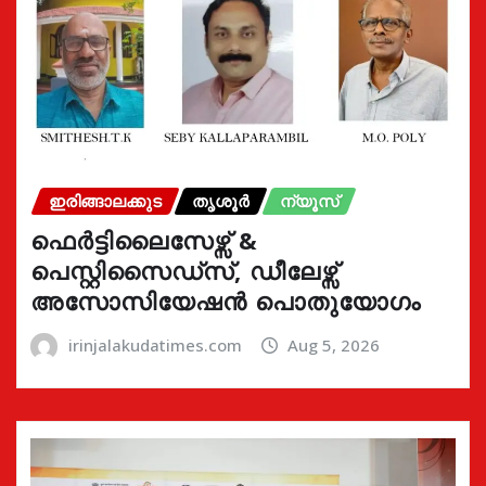
ഇരിങ്ങാലക്കുട
തൃശൂർ
ന്യൂസ്
ഫെർട്ടിലൈസേഴ്സ് &
പെസ്റ്റിസൈഡ്സ്, ഡീലേഴ്സ്
അസോസിയേഷൻ പൊതുയോഗം
irinjalakudatimes.com
Aug 5, 2026