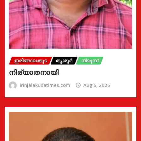
ഇരിങ്ങാലക്കുട
തൃശൂർ
ന്യൂസ്
നിര്യാതനായി
irinjalakudatimes.com
Aug 6, 2026