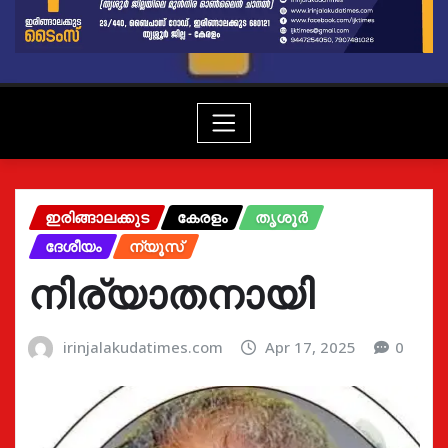
ഇരിങ്ങാലക്കുട
കേരളം
തൃശൂർ
ദേശീയം
ന്യൂസ്
നിര്യാതനായി
irinjalakudatimes.com
Apr 17, 2025
0