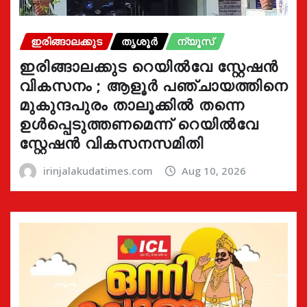
ഇരിങ്ങാലക്കുട
തൃശൂർ
ന്യൂസ്
ഇരിങ്ങാലക്കുട റെയിൽവേ സ്റ്റേഷൻ
വികസനം ; ആളൂർ പഞ്ചായത്തിനെ
മുകുന്ദപുരം താലൂക്കിൽ തന്നെ
ഉൾപ്പെടുത്തണമെന്ന് റെയിൽവേ
സ്റ്റേഷൻ വികസനസമിതി
irinjalakudatimes.com
Aug 10, 2026