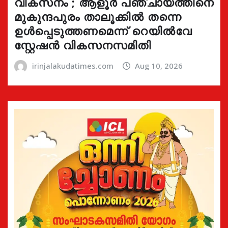
വികസനം ; ആളൂർ പഞ്ചായത്തിനെ
മുകുന്ദപുരം താലൂക്കിൽ തന്നെ
ഉൾപ്പെടുത്തണമെന്ന് റെയിൽവേ
സ്റ്റേഷൻ വികസനസമിതി
irinjalakudatimes.com
Aug 10, 2026