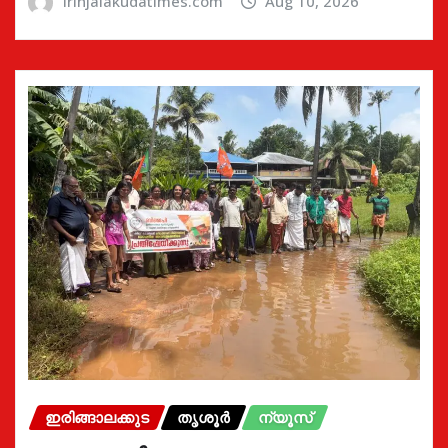
irinjalakudatimes.com
Aug 10, 2026
ഇരിങ്ങാലക്കുട
തൃശൂർ
ന്യൂസ്