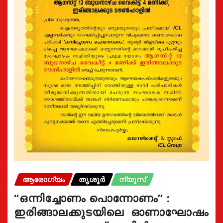
ആരോഗ്യം
തൃശൂർ
ന്യൂസ്
“ഒന്നിച്ചോണം പൊന്നോണം” :
ഇരിങ്ങാലക്കുടയിലെ ഓണാഘോഷം