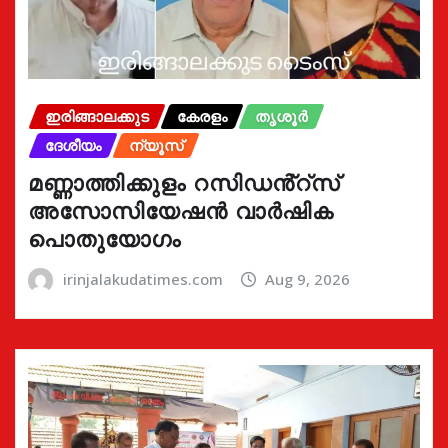
ഇരിങ്ങാലക്കുട
കേരളം
തൃശൂർ
ദേശീയം
ന്യൂസ്
മണ്ണാത്തിക്കുളം റസിഡൻ്റ്സ്
അസോസിയേഷൻ വാർഷിക
പൊതുയോഗം
irinjalakudatimes.com
Aug 9, 2026