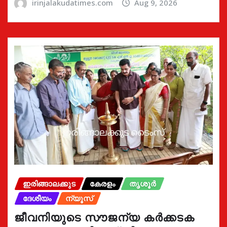
irinjalakudatimes.com
Aug 9, 2026
ഇരിങ്ങാലക്കുട
കേരളം
തൃശൂർ
ദേശീയം
ന്യൂസ്
ജീവനിയുടെ സൗജന്യ കർക്കടക