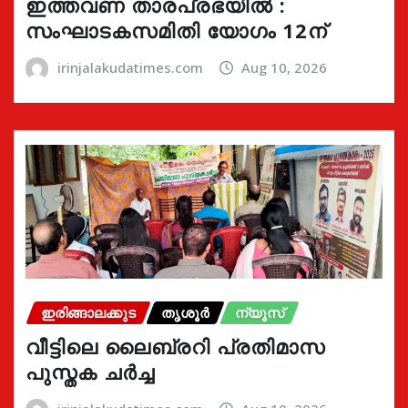
ഇത്തവണ താരപ്രഭയിൽ :
സംഘാടകസമിതി യോഗം 12ന്
irinjalakudatimes.com
Aug 10, 2026
ഇരിങ്ങാലക്കുട
തൃശൂർ
ന്യൂസ്
വീട്ടിലെ ലൈബ്രറി പ്രതിമാസ
പുസ്തക ചർച്ച