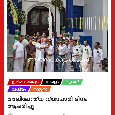
ഇരിങ്ങാലക്കുട
കേരളം
തൃശൂർ
ദേശീയം
ന്യൂസ്
അഖിലേന്ത്യ വ്യാപാരി ദിനം
ആചരിച്ചു