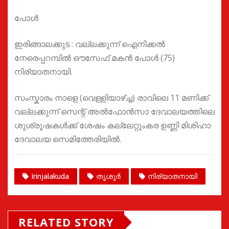
പോൾ
ഇരിങ്ങാലക്കുട : വല്ലക്കുന്ന് ഐനിക്കൽ
നേരെപ്പറമ്പിൽ ഔസേഫ് മകൻ പോൾ (75)
നിര്യാതനായി.
സംസ്കാരം നാളെ (വെള്ളിയാഴ്ച്ച) രാവിലെ 11 മണിക്ക്
വല്ലക്കുന്ന് സെന്റ് അൽഫോൻസാ ദേവാലയത്തിലെ
ശുശ്രൂഷകൾക്ക് ശേഷം കല്ലേറ്റുംകര ഉണ്ണി മിശിഹാ
ദേവാലയ സെമിത്തേരിയിൽ.
Irinjalakuda
തൃശൂർ
നിര്യാതനായി
RELATED STORY