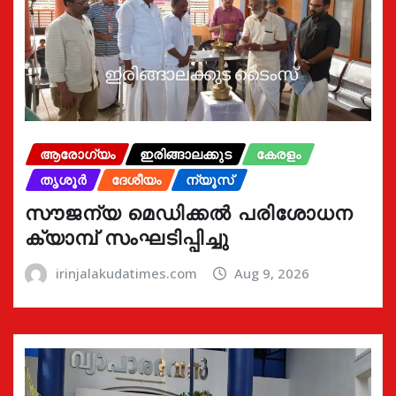
ആരോഗ്യം
ഇരിങ്ങാലക്കുട
കേരളം
തൃശൂർ
ദേശീയം
ന്യൂസ്
സൗജന്യ മെഡിക്കൽ പരിശോധന
ക്യാമ്പ് സംഘടിപ്പിച്ചു
irinjalakudatimes.com
Aug 9, 2026