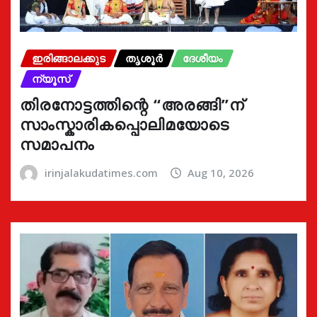
ഇരിങ്ങാലക്കുട
തൃശൂർ
ദേശീയം
ന്യൂസ്
തിരനോട്ടത്തിന്റെ “അരങ്ങി”ന്
സാംസ്കാരികപ്പൊലിമയോടെ
സമാപനം
irinjalakudatimes.com
Aug 10, 2026