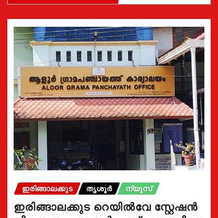
ഇരിങ്ങാലക്കുട
തൃശൂർ
ന്യൂസ്
ഇരിങ്ങാലക്കുട റെയിൽവേ സ്റ്റേഷൻ