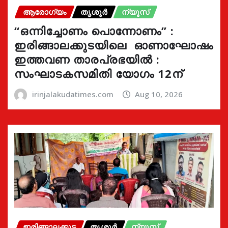
ആരോഗ്യം
തൃശൂർ
ന്യൂസ്
“ഒന്നിച്ചോണം പൊന്നോണം” :
ഇരിങ്ങാലക്കുടയിലെ ഓണാഘോഷം
ഇത്തവണ താരപ്രഭയിൽ :
സംഘാടകസമിതി യോഗം 12ന്
irinjalakudatimes.com
Aug 10, 2026
ഇരിങ്ങാലക്കുട
തൃശൂർ
ന്യൂസ്