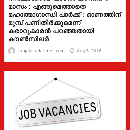
മാസം : എങ്ങുമെത്താതെ
മഹാത്മാഗാന്ധി പാർക്ക് : ഓണത്തിന്
മുമ്പ് പണിതീർക്കുമെന്ന്
കരാറുകാരൻ പറഞ്ഞതായി
കൗൺസിലർ
irinjalakudatimes.com
Aug 6, 2026