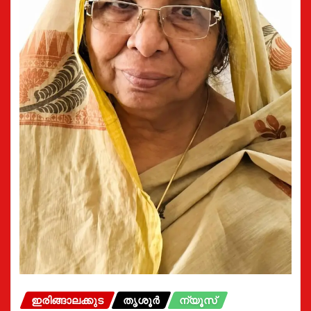
ഇരിങ്ങാലക്കുട
തൃശൂർ
ന്യൂസ്