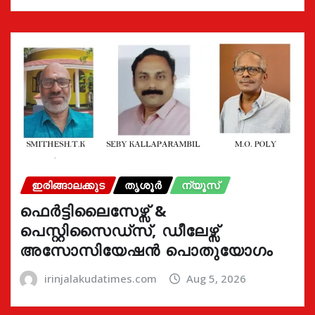
ഇരിങ്ങാലക്കുട
തൃശൂർ
ന്യൂസ്
ഫെർട്ടിലൈസേഴ്സ് &
പെസ്റ്റിസൈഡ്സ്, ഡീലേഴ്സ്
അസോസിയേഷൻ പൊതുയോഗം
irinjalakudatimes.com
Aug 5, 2026