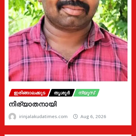
ഇരിങ്ങാലക്കുട
തൃശൂർ
ന്യൂസ്
നിര്യാതനായി
irinjalakudatimes.com
Aug 6, 2026