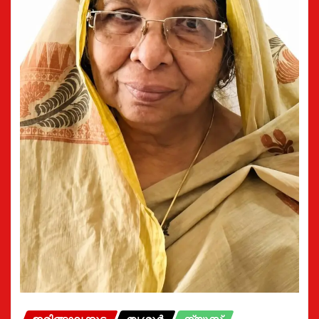
ഇരിങ്ങാലക്കുട
തൃശൂർ
ന്യൂസ്