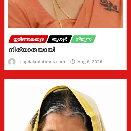
ഇരിങ്ങാലക്കുട
തൃശൂർ
ന്യൂസ്
നിര്യാതയായി
irinjalakudatimes.com
Aug 6, 2026