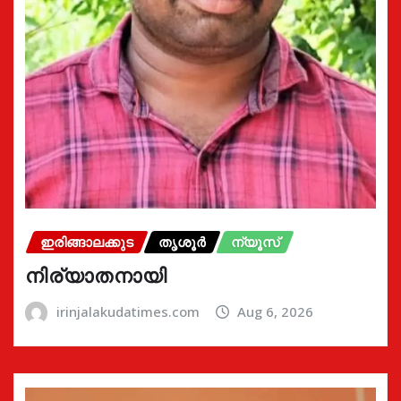
ഇരിങ്ങാലക്കുട
തൃശൂർ
ന്യൂസ്
നിര്യാതനായി
irinjalakudatimes.com
Aug 6, 2026