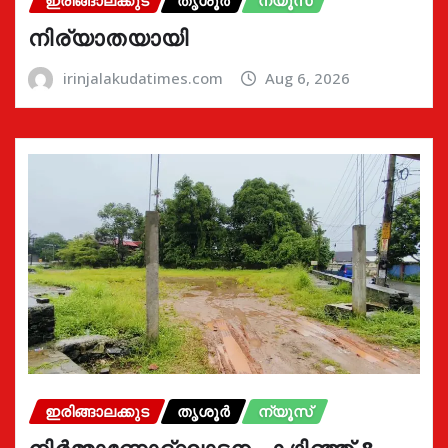
നിര്യാതയായി
irinjalakudatimes.com
Aug 6, 2026
ഇരിങ്ങാലക്കുട
തൃശൂർ
ന്യൂസ്
നിർമ്മാണോദ്ഘാടനം കഴിഞ്ഞ് 8