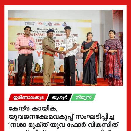
ഇരിങ്ങാലക്കുട
തൃശൂർ
ന്യൂസ്
കേന്ദ്ര കായിക,
യുവജനക്ഷേമവകുപ്പ് സംഘടിപ്പിച്ച
‘നശാ മുക്ത് യുവ ഫോർ വികസിത്