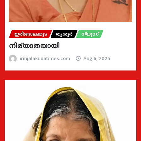
ഇരിങ്ങാലക്കുട
തൃശൂർ
ന്യൂസ്
നിര്യാതയായി
irinjalakudatimes.com
Aug 6, 2026