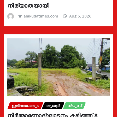
നിര്യാതയായി
irinjalakudatimes.com
Aug 6, 2026
ഇരിങ്ങാലക്കുട
തൃശൂർ
ന്യൂസ്
നിർമ്മാണോദ്ഘാടനം കഴിഞ്ഞ് 8