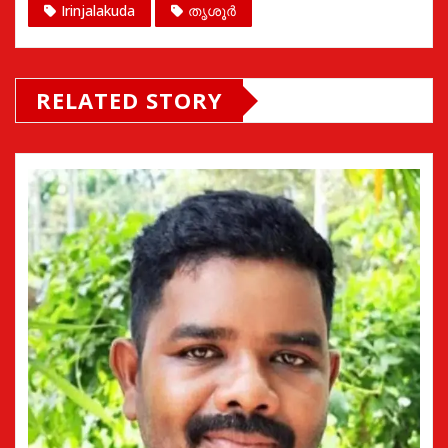
Irinjalakuda
തൃശൂർ
RELATED STORY