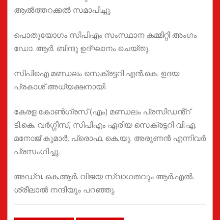
ആൽത്തറക്കൽ സമാപിച്ചു.
പൊതുയോഗം സിപിഎം സംസ്ഥാന കമ്മിറ്റി അംഗം
ഡോ. ആർ. ബിന്ദു ഉദ്ഘാനം ചെയ്തു.
സിപിഐ മണ്ഡലം സെക്രട്ടറി എൻ.കെ. ഉദയ
പ്രകാശ് അധ്യക്ഷനായി.
കേരള കോൺഗ്രസ് (എം) മണ്ഡലം പ്രസിഡൻ്റ്
ടി.കെ. വർഗ്ഗീസ്, സിപിഎം ഏരിയ സെക്രട്ടറി വി.എ.
മനോജ് കുമാർ, പ്രൊഫ. കെ.യു. അരുണൻ എന്നിവർ
പ്രസംഗിച്ചു.
അഡ്വ. കെ.ആർ. വിജയ സ്വാഗതവും ആർ.എൽ.
ശ്രീലാൽ നന്ദിയും പറഞ്ഞു.