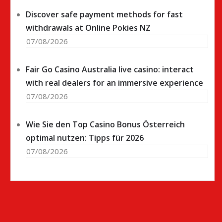
Discover safe payment methods for fast
withdrawals at Online Pokies NZ
07/08/2026
Fair Go Casino Australia live casino: interact
with real dealers for an immersive experience
07/08/2026
Wie Sie den Top Casino Bonus Österreich
optimal nutzen: Tipps für 2026
07/08/2026