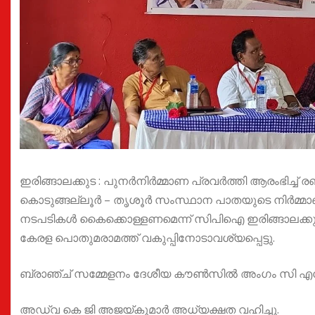
ഇരിങ്ങാലക്കുട : പുനർനിർമ്മാണ പ്രവർത്തി ആരംഭിച്ച് രണ
കൊടുങ്ങല്ലൂർ – തൃശൂർ സംസ്ഥാന പാതയുടെ നിർമ്മ
നടപടികൾ കൈക്കൊള്ളണമെന്ന് സിപിഐ ഇരിങ്ങാലക്കുട
കേരള പൊതുമരാമത്ത് വകുപ്പിനോടാവശ്യപ്പെട്ടു.
ബ്രാഞ്ച് സമ്മേളനം ദേശീയ കൗൺസിൽ അംഗം സി എ
അഡ്വ കെ ജി അജയ്കുമാർ അധ്യക്ഷത വഹിച്ചു.