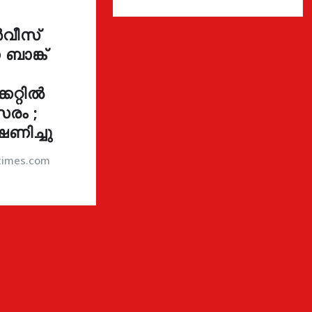
വീസ്
ാങ്ക്
കറ്റിൽ
രം ;
ഷണിച്ചു
atimes.com