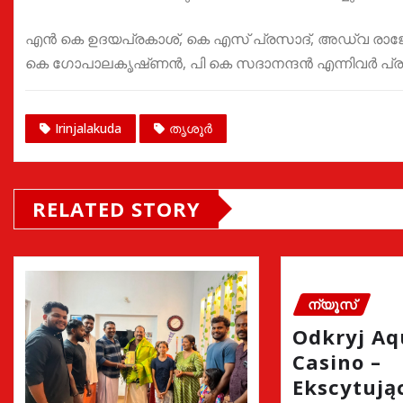
എൻ കെ ഉദയപ്രകാശ്, കെ എസ് പ്രസാദ്, അഡ്വ രാജേഷ
കെ ഗോപാലകൃഷ്‌ണൻ, പി കെ സദാനന്ദൻ എന്നിവർ പ്രസ
Irinjalakuda
തൃശൂർ
RELATED STORY
ന്യൂസ്
Odkryj A
Casino –
Ekscytując