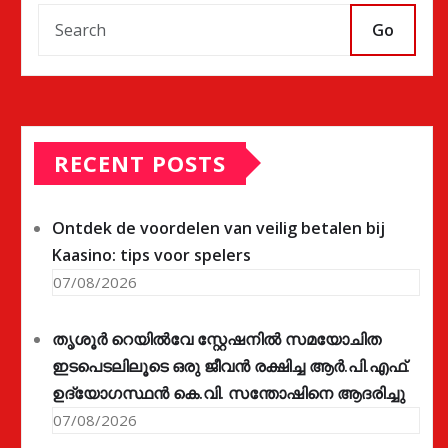
Go
RECENT POSTS
Ontdek de voordelen van veilig betalen bij
Kaasino: tips voor spelers
07/08/2026
തൃശൂർ റെയിൽവേ സ്റ്റേഷനിൽ സമയോചിത
ഇടപെടലിലൂടെ ഒരു ജീവൻ രക്ഷിച്ച ആർ.പി.എഫ്.
ഉദ്യോഗസ്ഥൻ കെ.വി. സന്തോഷിനെ ആദരിച്ചു
07/08/2026