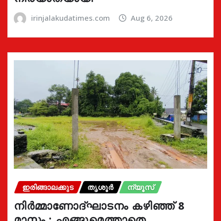
irinjalakudatimes.com
Aug 6, 2026
ഇരിങ്ങാലക്കുട
തൃശൂർ
ന്യൂസ്
നിർമ്മാണോദ്ഘാടനം കഴിഞ്ഞ് 8
മാസം : എങ്ങുമെത്താതെ