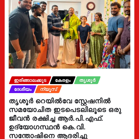
ഇരിങ്ങാലക്കുട
കേരളം
തൃശൂർ
ദേശീയം
ന്യൂസ്
തൃശൂർ റെയിൽവേ സ്റ്റേഷനിൽ
സമയോചിത ഇടപെടലിലൂടെ ഒരു
ജീവൻ രക്ഷിച്ച ആർ.പി.എഫ്.
ഉദ്യോഗസ്ഥൻ കെ.വി.
സന്തോഷിനെ ആദരിച്ചു