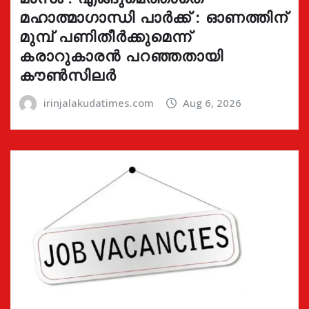
മഹാത്മാഗാന്ധി പാർക്ക് : ഓണത്തിന്
മുമ്പ് പണിതീർക്കുമെന്ന്
കരാറുകാരൻ പറഞ്ഞതായി
കൗൺസിലർ
irinjalakudatimes.com
Aug 6, 2026