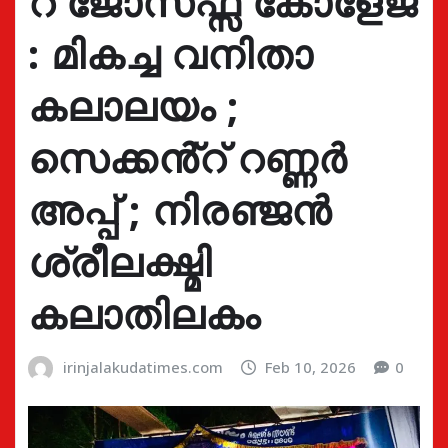
റ് ജോസഫ്സ് കോളേജ്
: മികച്ച വനിതാ
കലാലയം ;
സെക്കൻ്റ് റണ്ണർ
അപ്പ് ; നിരഞ്ജൻ
ശ്രീലക്ഷ്മി
കലാതിലകം
irinjalakudatimes.com
Feb 10, 2026
0