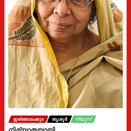
ഇരിങ്ങാലക്കുട
തൃശൂർ
ന്യൂസ്
നിര്യാതയായി