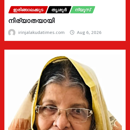
ഇരിങ്ങാലക്കുട
തൃശൂർ
ന്യൂസ്
നിര്യാതയായി
irinjalakudatimes.com
Aug 6, 2026