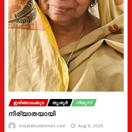
ഇരിങ്ങാലക്കുട
തൃശൂർ
ന്യൂസ്
നിര്യാതയായി
irinjalakudatimes.com
Aug 6, 2026