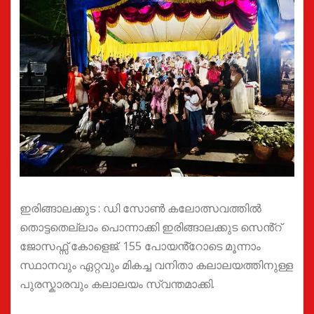
ഇരിങ്ങാലക്കുട : ഡി സോൺ കലോത്സവത്തിൽ
തൊട്ടതെല്ലാം പൊന്നാക്കി ഇരിങ്ങാലക്കുട സെൻ്റ്
ജോസഫ്സ് കോളെജ്. 155 പോയൻ്റോടെ മൂന്നാം
സ്ഥാനവും ഏറ്റവും മികച്ച വനിതാ കലാലയത്തിനുള്ള
പുരസ്കാരവും കലാലയം സ്വന്തമാക്കി.