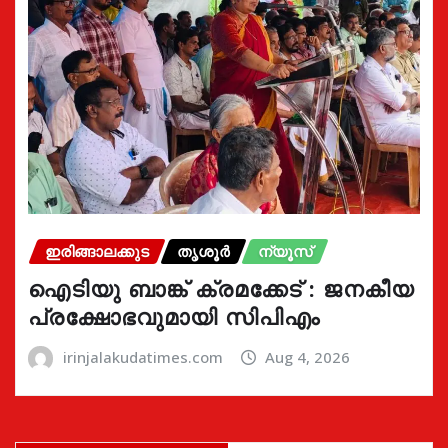
ഇരിങ്ങാലക്കുട
തൃശൂർ
ന്യൂസ്
ഐടിയു ബാങ്ക് ക്രമക്കേട് : ജനകീയ
പ്രക്ഷോഭവുമായി സിപിഎം
irinjalakudatimes.com
Aug 4, 2026