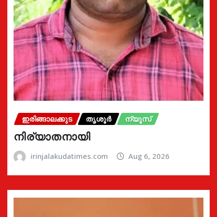
ഇരിങ്ങാലക്കുട
തൃശൂർ
ന്യൂസ്
നിര്യാതനായി
irinjalakudatimes.com
Aug 6, 2026