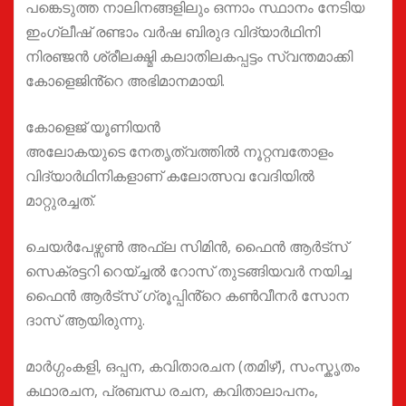
പങ്കെടുത്ത നാലിനങ്ങളിലും ഒന്നാം സ്ഥാനം നേടിയ
ഇംഗ്ലീഷ് രണ്ടാം വർഷ ബിരുദ വിദ്യാർഥിനി
നിരഞ്ജൻ ശ്രീലക്ഷ്മി കലാതിലകപ്പട്ടം സ്വന്തമാക്കി
കോളെജിൻ്റെ അഭിമാനമായി.
കോളെജ് യൂണിയൻ
അലോകയുടെ നേതൃത്വത്തിൽ നൂറ്റമ്പതോളം
വിദ്യാർഥിനികളാണ് കലോത്സവ വേദിയിൽ
മാറ്റുരച്ചത്.
ചെയർപേഴ്സൺ അഫ്‌ല സിമിൻ, ഫൈൻ ആർട്സ്
സെക്രട്ടറി റെയ്ച്ചൽ റോസ് തുടങ്ങിയവർ നയിച്ച
ഫൈൻ ആർട്സ് ഗ്രൂപ്പിൻ്റെ കൺവീനർ സോന
ദാസ് ആയിരുന്നു.
മാർഗ്ഗംകളി, ഒപ്പന, കവിതാരചന (തമിഴ്), സംസ്കൃതം
കഥാരചന, പ്രബന്ധ രചന, കവിതാലാപനം,