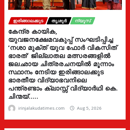
ഇരിങ്ങാലക്കുട
തൃശൂർ
ന്യൂസ്
കേന്ദ്ര കായിക,
യുവജനക്ഷേമവകുപ്പ് സംഘടിപ്പിച്ച
‘നശാ മുക്ത് യുവ ഫോർ വികസിത്
ഭാരത്’ ജില്ലാതല മത്സരങ്ങളിൽ
ജലഛായ ചിത്രരചനയിൽ മൂന്നാം
സ്ഥാനം നേടിയ ഇരിങ്ങാലക്കുട
ഭാരതീയ വിദ്യാഭവനിലെ
പന്ത്രണ്ടാം ക്ലാസ്സ് വിദ്യാർഥി കെ.
ചിന്മയ്…..
irinjalakudatimes.com
Aug 5, 2026