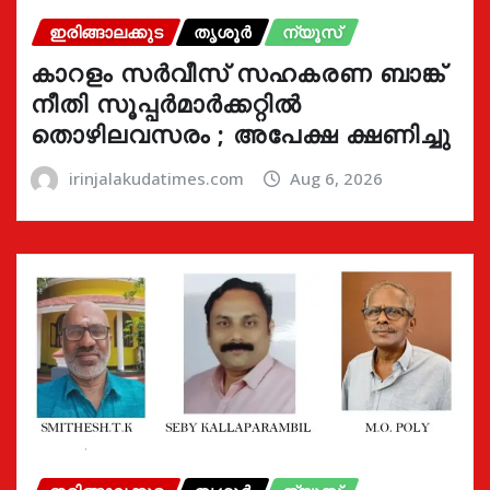
ഇരിങ്ങാലക്കുട
തൃശൂർ
ന്യൂസ്
കാറളം സർവീസ് സഹകരണ ബാങ്ക്
നീതി സൂപ്പർമാർക്കറ്റിൽ
തൊഴിലവസരം ; അപേക്ഷ ക്ഷണിച്ചു
irinjalakudatimes.com
Aug 6, 2026