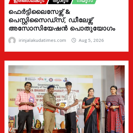
ഇരിങ്ങാലക്കുട
തൃശൂർ
ന്യൂസ്
ഫെർട്ടിലൈസേഴ്സ് &
പെസ്റ്റിസൈഡ്സ്, ഡീലേഴ്സ്
അസോസിയേഷൻ പൊതുയോഗം
irinjalakudatimes.com
Aug 5, 2026