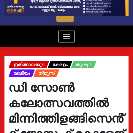
ഇരിങ്ങാലക്കുട
കേരളം
തൃശൂർ
ദേശീയം
ന്യൂസ്
ഡി സോൺ
കലോത്സവത്തിൽ
മിന്നിത്തിളങ്ങിസെൻ്