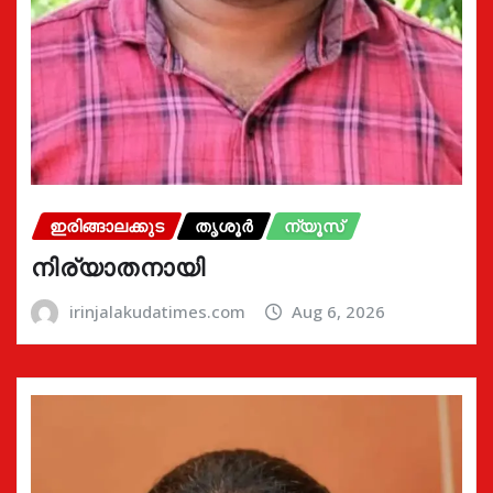
ഇരിങ്ങാലക്കുട
തൃശൂർ
ന്യൂസ്
നിര്യാതനായി
irinjalakudatimes.com
Aug 6, 2026