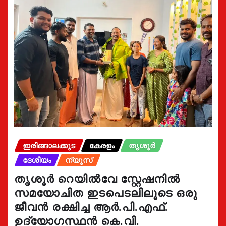
ഇരിങ്ങാലക്കുട
കേരളം
തൃശൂർ
ദേശീയം
ന്യൂസ്
തൃശൂർ റെയിൽവേ സ്റ്റേഷനിൽ
സമയോചിത ഇടപെടലിലൂടെ ഒരു
ജീവൻ രക്ഷിച്ച ആർ.പി.എഫ്.
ഉദ്യോഗസ്ഥൻ കെ.വി.