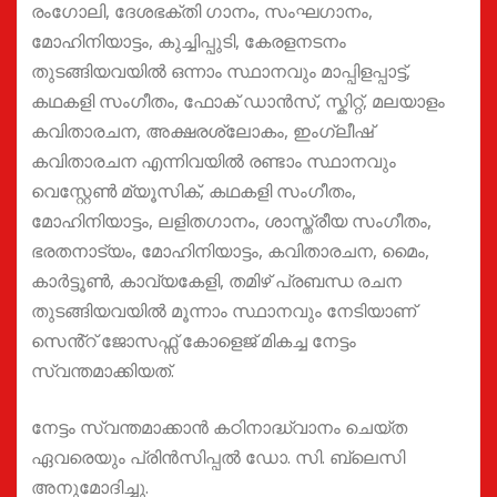
രംഗോലി, ദേശഭക്തി ഗാനം, സംഘഗാനം,
മോഹിനിയാട്ടം, കുച്ചിപ്പുടി, കേരളനടനം
തുടങ്ങിയവയിൽ ഒന്നാം സ്ഥാനവും മാപ്പിളപ്പാട്ട്,
കഥകളി സംഗീതം, ഫോക് ഡാൻസ്, സ്കിറ്റ്, മലയാളം
കവിതാരചന, അക്ഷരശ്ലോകം, ഇംഗ്ലീഷ്
കവിതാരചന എന്നിവയിൽ രണ്ടാം സ്ഥാനവും
വെസ്റ്റേൺ മ്യൂസിക്, കഥകളി സംഗീതം,
മോഹിനിയാട്ടം, ലളിതഗാനം, ശാസ്ത്രീയ സംഗീതം,
ഭരതനാട്യം, മോഹിനിയാട്ടം, കവിതാരചന, മൈം,
കാർട്ടൂൺ, കാവ്യകേളി, തമിഴ് പ്രബന്ധ രചന
തുടങ്ങിയവയിൽ മൂന്നാം സ്ഥാനവും നേടിയാണ്
സെൻ്റ് ജോസഫ്സ് കോളെജ് മികച്ച നേട്ടം
സ്വന്തമാക്കിയത്.
നേട്ടം സ്വന്തമാക്കാൻ കഠിനാദ്ധ്വാനം ചെയ്ത
ഏവരെയും പ്രിൻസിപ്പൽ ഡോ. സി. ബ്ലെസി
അനുമോദിച്ചു.