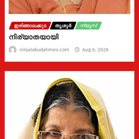
ഇരിങ്ങാലക്കുട
തൃശൂർ
ന്യൂസ്
നിര്യാതയായി
irinjalakudatimes.com
Aug 6, 2026