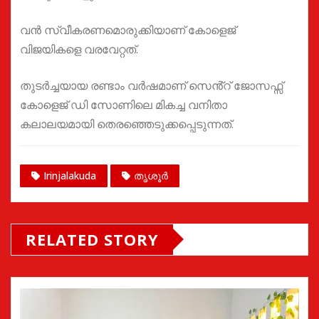
വൻ സ്വീകരണമൊരുക്കിയാണ് കോളെജ്
വിജയികളെ വരവേറ്റത്.
തുടർച്ചയായ രണ്ടാം വർഷമാണ് സെൻ്റ് ജോസഫ്സ്
കോളെജ് ഡി സോണിലെ മികച്ച വനിതാ
കലാലയമായി തെരഞ്ഞെടുക്കപ്പെടുന്നത്.
Irinjalakuda
തൃശൂർ
RELATED STORY