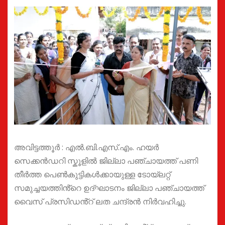
അവിട്ടത്തൂർ : എൽ.ബി.എസ്.എം. ഹയർ
സെക്കൻഡറി സ്കൂളിൽ ജില്ലാ പഞ്ചായത്ത് പണി
തീർത്ത പെൺകുട്ടികൾക്കായുള്ള ടോയ്ലറ്റ്
സമുച്ചയത്തിൻ്റെ ഉദ്ഘാടനം ജില്ലാ പഞ്ചായത്ത്
വൈസ് പ്രസിഡൻ്റ് ലത ചന്ദ്രൻ നിർവഹിച്ചു.