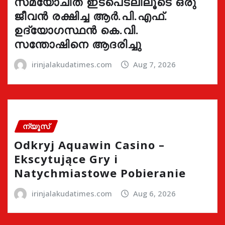
സമയോചിത ഇടപെടലിലൂടെ ഒരു
ജീവൻ രക്ഷിച്ച ആർ.പി.എഫ്.
ഉദ്യോഗസ്ഥൻ കെ.വി.
സന്തോഷിനെ ആദരിച്ചു
irinjalakudatimes.com
Aug 7, 2026
ന്യൂസ്
Odkryj Aquawin Casino –
Ekscytujące Gry i
Natychmiastowe Pobieranie
irinjalakudatimes.com
Aug 6, 2026