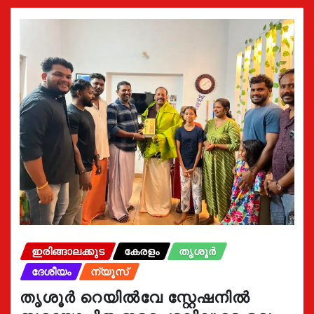
ഇരിങ്ങാലക്കുട
കേരളം
തൃശൂർ
ദേശീയം
ന്യൂസ്
തൃശൂർ റെയിൽവേ സ്റ്റേഷനിൽ