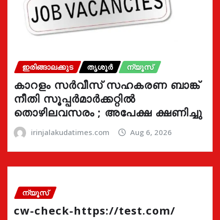
ഇരിങ്ങാലക്കുട
തൃശൂർ
ന്യൂസ്
കാറളം സർവീസ് സഹകരണ ബാങ്ക്
നീതി സൂപ്പർമാർക്കറ്റിൽ
തൊഴിലവസരം ; അപേക്ഷ ക്ഷണിച്ചു
irinjalakudatimes.com
Aug 6, 2026
ന്യൂസ്
cw-check-https://test.com/