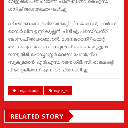
വേളൂക്കര പഞ്ചായത്ത് പ്രസിഡൻ്റ് കെ.എസ്.
ധനീഷ് അധ്യക്ഷത വഹിച്ചു.
ബ്ലോക്ക് മെമ്പർ വിജയലക്ഷ്മി വിനയചന്ദൻ, വാർഡ്
മെമ്പർ ലീന ഉണ്ണികൃഷ്ണൻ, പി.ടി.എ. പ്രസിഡൻ്റ്
ജോസഫ് അക്കരക്കാരൻ, മാനേജ്മെൻ്റ് കമ്മറ്റി
അംഗങ്ങളായ എ.സി. സുരേഷ്, കെ.കെ. കൃഷ്ണൻ
നമ്പൂതിരി, ഹെഡ്മാസ്റ്റർ മെജോ പോൾ, ദീപ
സുകുമാരൻ, എൻ.എസ്. രജനിശ്രീ, സി. രാജലക്ഷ്മി,
പി.ജി. ഉല്ലാസ് എന്നിവർ പ്രസംഗിച്ചു.
Irinjalakuda
തൃശൂർ
RELATED STORY