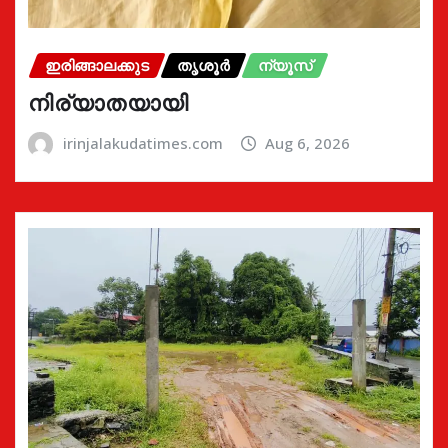
ഇരിങ്ങാലക്കുട
തൃശൂർ
ന്യൂസ്
നിര്യാതയായി
irinjalakudatimes.com
Aug 6, 2026