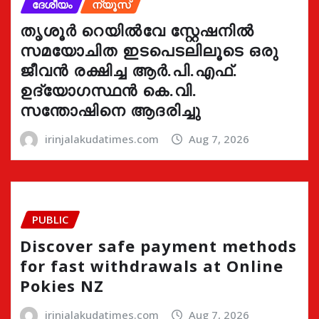
ദേശീയം
ന്യൂസ്
തൃശൂർ റെയിൽവേ സ്റ്റേഷനിൽ
സമയോചിത ഇടപെടലിലൂടെ ഒരു
ജീവൻ രക്ഷിച്ച ആർ.പി.എഫ്.
ഉദ്യോഗസ്ഥൻ കെ.വി.
സന്തോഷിനെ ആദരിച്ചു
irinjalakudatimes.com
Aug 7, 2026
PUBLIC
Discover safe payment methods
for fast withdrawals at Online
Pokies NZ
irinjalakudatimes.com
Aug 7, 2026