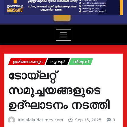
ഇരിങ്ങാലക്കുട
തൃശൂർ
ന്യൂസ്
ടോയ്‌ലറ്റ്
സമുച്ചയങ്ങളുടെ
ഉദ്ഘാടനം നടത്തി
irinjalakudatimes.com
Sep 15, 2025
0