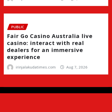
PUBLIC
Fair Go Casino Australia live
casino: interact with real
dealers for an immersive
experience
irinjalakudatimes.com
Aug 7, 2026
Copyright © 2024 | Irinjalakudatimes.com i
|
Newsio
by
ThemeArile