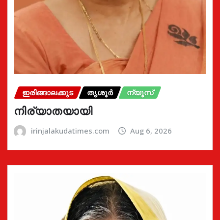
ഇരിങ്ങാലക്കുട
തൃശൂർ
ന്യൂസ്
നിര്യാതയായി
irinjalakudatimes.com
Aug 6, 2026