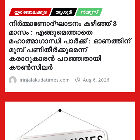
ഇരിങ്ങാലക്കുട
തൃശൂർ
ന്യൂസ്
നിർമ്മാണോദ്ഘാടനം കഴിഞ്ഞ് 8
മാസം : എങ്ങുമെത്താതെ
മഹാത്മാഗാന്ധി പാർക്ക് : ഓണത്തിന്
മുമ്പ് പണിതീർക്കുമെന്ന്
കരാറുകാരൻ പറഞ്ഞതായി
കൗൺസിലർ
irinjalakudatimes.com
Aug 6, 2026