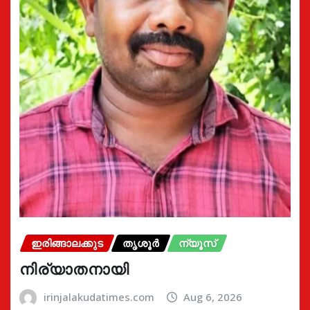
ഇരിങ്ങാലക്കുട
തൃശൂർ
ന്യൂസ്
നിര്യാതനായി
irinjalakudatimes.com
Aug 6, 2026