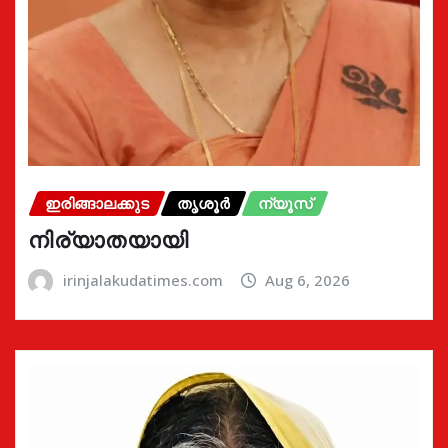
ഇരിങ്ങാലക്കുട
തൃശൂർ
ന്യൂസ്
നിര്യാതയായി
irinjalakudatimes.com
Aug 6, 2026