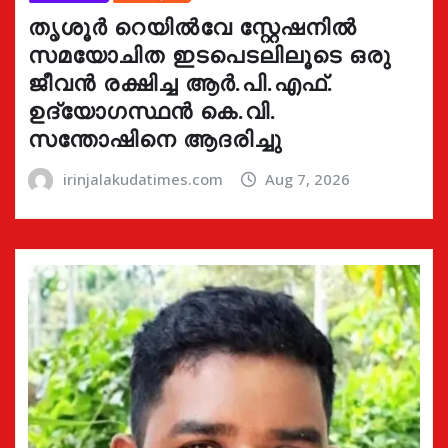
തൃശൂർ റെയിൽവേ സ്റ്റേഷനിൽ
സമയോചിത ഇടപെടലിലൂടെ ഒരു
ജീവൻ രക്ഷിച്ച ആർ.പി.എഫ്.
ഉദ്യോഗസ്ഥൻ കെ.വി.
സന്തോഷിനെ ആദരിച്ചു
irinjalakudatimes.com
Aug 7, 2026