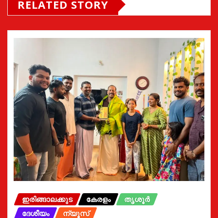
RELATED STORY
ഇരിങ്ങാലക്കുട
കേരളം
തൃശൂർ
ദേശീയം
ന്യൂസ്