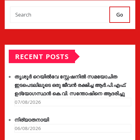
Go
RECENT POSTS
തൃശൂർ റെയിൽവേ സ്റ്റേഷനിൽ സമയോചിത
ഇടപെടലിലൂടെ ഒരു ജീവൻ രക്ഷിച്ച ആർ.പി.എഫ്.
ഉദ്യോഗസ്ഥൻ കെ.വി. സന്തോഷിനെ ആദരിച്ചു
07/08/2026
നിര്യാതനായി
06/08/2026