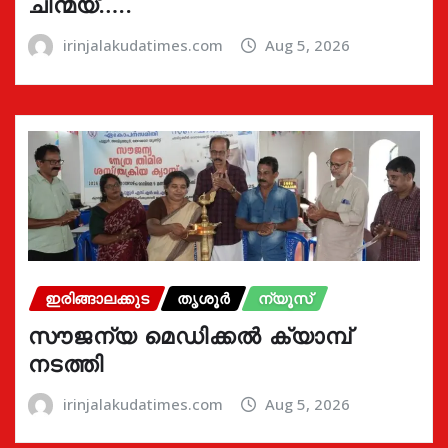
ചിന്മയ്…..
irinjalakudatimes.com
Aug 5, 2026
ഇരിങ്ങാലക്കുട
തൃശൂർ
ന്യൂസ്
സൗജന്യ മെഡിക്കൽ ക്യാമ്പ്
നടത്തി
irinjalakudatimes.com
Aug 5, 2026