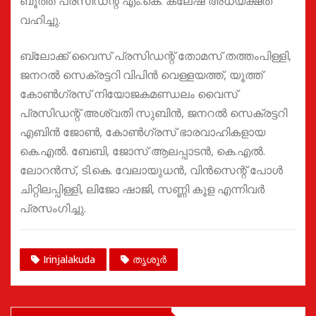
ബൂത്ത് പ്രസിഡന്റ് എം.കെ. കലേഷ് അധ്യക്ഷത
വഹിച്ചു.
ബ്ലോക്ക് വൈസ് പ്രസിഡന്റ് തോമസ് തത്തംപിള്ളി,
ജനറൽ സെക്രട്ടറി വിപിൻ വെള്ളയത്ത്, യൂത്ത്
കോൺഗ്രസ് നിയോജകമണ്ഡലം വൈസ്
പ്രസിഡന്റ് അശ്വതി സുബിൻ, ജനറൽ സെക്രട്ടറി
എബിൻ ജോൺ, കോൺഗ്രസ് ഭാരവാഹികളായ
കെ.എൽ. ബേബി, ജോസ് ആലപ്പാടൻ, കെ.എൽ.
ലോറൻസ്, ടി.കെ. വേലായുധൻ, വിൻസെന്റ് പോൾ
ചിറ്റിലപ്പിള്ളി, ലിജോ ഷാജി, സണ്ണി കൂള എന്നിവർ
പ്രസംഗിച്ചു.
Irinjalakuda
തൃശൂർ