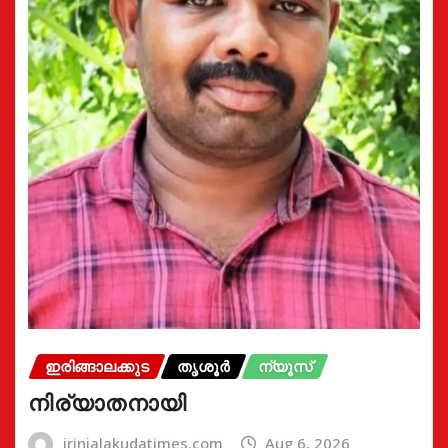
ഇരിങ്ങാലക്കുട
തൃശൂർ
ന്യൂസ്
നിര്യാതനായി
irinjalakudatimes.com
Aug 6, 2026