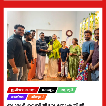
ഇരിങ്ങാലക്കുട
കേരളം
തൃശൂർ
ദേശീയം
ന്യൂസ്
തൃശൂർ റെയിൽവേ സ്റ്റേഷനിൽ