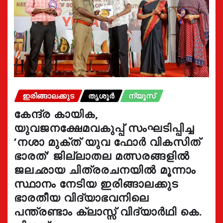
ഇരിങ്ങാലക്കുട
തൃശൂർ
ന്യൂസ്
കേന്ദ്ര കായിക,
യുവജനക്ഷേമവകുപ്പ് സംഘടിപ്പിച്ച
‘നശാ മുക്ത് യുവ ഫോർ വികസിത്
ഭാരത്’ ജില്ലാതല മത്സരങ്ങളിൽ
ജലഛായ ചിത്രരചനയിൽ മൂന്നാം
സ്ഥാനം നേടിയ ഇരിങ്ങാലക്കുട
ഭാരതീയ വിദ്യാഭവനിലെ
പന്ത്രണ്ടാം ക്ലാസ്സ് വിദ്യാർഥി കെ.