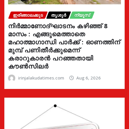
ഇരിങ്ങാലക്കുട
തൃശൂർ
ന്യൂസ്
നിർമ്മാണോദ്ഘാടനം കഴിഞ്ഞ് 8
മാസം : എങ്ങുമെത്താതെ
മഹാത്മാഗാന്ധി പാർക്ക് : ഓണത്തിന്
മുമ്പ് പണിതീർക്കുമെന്ന്
കരാറുകാരൻ പറഞ്ഞതായി
കൗൺസിലർ
irinjalakudatimes.com
Aug 6, 2026