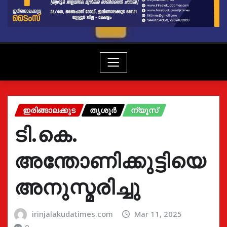
ഇരിങ്ങാലക്കുട
തൃശൂർ
ന്യൂസ്
ടി.കെ.
അന്തോണിക്കുട്ടിയെ
അനുസ്മരിച്ചു
irinjalakudatimes.com
Mar 11, 2025