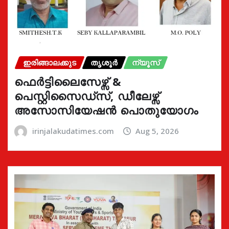
ഇരിങ്ങാലക്കുട
തൃശൂർ
ന്യൂസ്
ഫെർട്ടിലൈസേഴ്സ് &
പെസ്റ്റിസൈഡ്സ്, ഡീലേഴ്സ്
അസോസിയേഷൻ പൊതുയോഗം
irinjalakudatimes.com
Aug 5, 2026