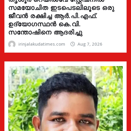
സമയോചിത ഇടപെടലിലൂടെ ഒരു
ജീവൻ രക്ഷിച്ച ആർ.പി.എഫ്.
ഉദ്യോഗസ്ഥൻ കെ.വി.
സന്തോഷിനെ ആദരിച്ചു
irinjalakudatimes.com
Aug 7, 2026