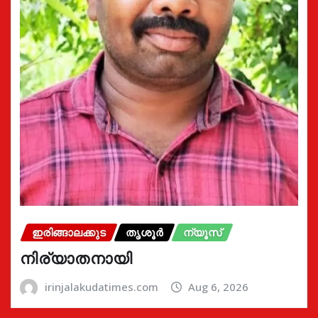
ഇരിങ്ങാലക്കുട
തൃശൂർ
ന്യൂസ്
നിര്യാതനായി
irinjalakudatimes.com
Aug 6, 2026