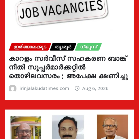
ഇരിങ്ങാലക്കുട
തൃശൂർ
ന്യൂസ്
കാറളം സർവീസ് സഹകരണ ബാങ്ക്
നീതി സൂപ്പർമാർക്കറ്റിൽ
തൊഴിലവസരം ; അപേക്ഷ ക്ഷണിച്ചു
irinjalakudatimes.com
Aug 6, 2026