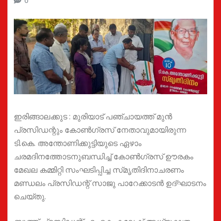
0
ഇരിങ്ങാലക്കുട : മുരിയാട് പഞ്ചായത്ത് മുൻ
പ്രസിഡന്റും കോൺഗ്രസ് നേതാവുമായിരുന്ന
ടി.കെ. അന്തോണിക്കുട്ടിയുടെ ഏഴാം
ചരമദിനത്തോടനുബന്ധിച്ച് കോൺഗ്രസ് ഊരകം
മേഖല കമ്മിറ്റി സംഘടിപ്പിച്ച സ്‌മൃതിദിനാചരണം
മണ്ഡലം പ്രസിഡന്റ് സാജു പാറേക്കാടൻ ഉദ്‌ഘാടനം
ചെയ്തു.