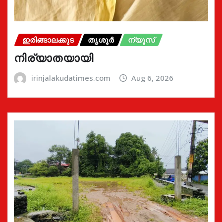
ഇരിങ്ങാലക്കുട
തൃശൂർ
ന്യൂസ്
നിര്യാതയായി
irinjalakudatimes.com
Aug 6, 2026