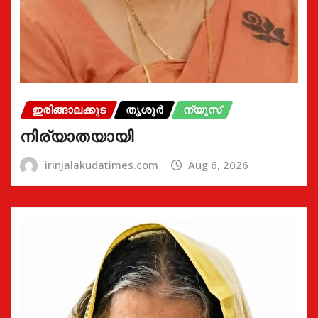
ഇരിങ്ങാലക്കുട
തൃശൂർ
ന്യൂസ്
നിര്യാതയായി
irinjalakudatimes.com
Aug 6, 2026