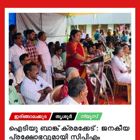
ഇരിങ്ങാലക്കുട
തൃശൂർ
ന്യൂസ്
ഐടിയു ബാങ്ക് ക്രമക്കേട് : ജനകീയ
പ്രക്ഷോഭവുമായി സിപിഎം