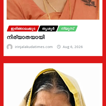
ഇരിങ്ങാലക്കുട
തൃശൂർ
ന്യൂസ്
നിര്യാതയായി
irinjalakudatimes.com
Aug 6, 2026