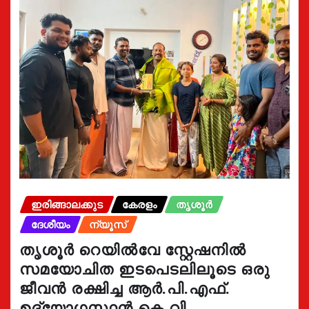
ഇരിങ്ങാലക്കുട
കേരളം
തൃശൂർ
ദേശീയം
ന്യൂസ്
തൃശൂർ റെയിൽവേ സ്റ്റേഷനിൽ
സമയോചിത ഇടപെടലിലൂടെ ഒരു
ജീവൻ രക്ഷിച്ച ആർ.പി.എഫ്.
ഉദ്യോഗസ്ഥൻ കെ.വി.