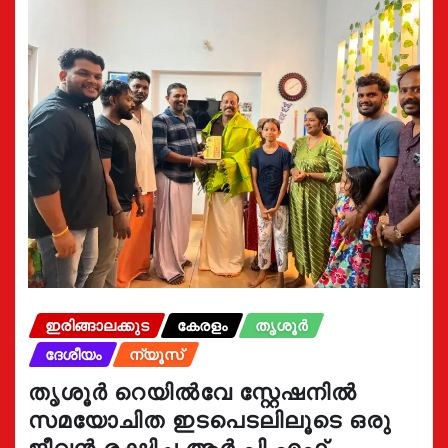
ഇരിങ്ങാലക്കുട
കേരളം
തൃശൂർ
ദേശീയം
ന്യൂസ്
തൃശൂർ റെയിൽവേ സ്റ്റേഷനിൽ
സമയോചിത ഇടപെടലിലൂടെ ഒരു
ജീവൻ രക്ഷിച്ച ആർ.പി.എഫ്.