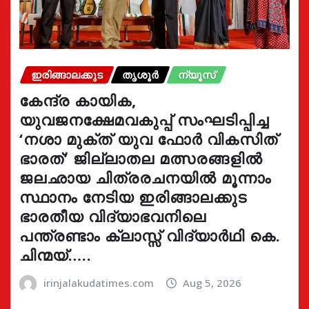
ഇരിങ്ങാലക്കുട
തൃശൂർ
ന്യൂസ്
കേന്ദ്ര കായിക,
യുവജനക്ഷേമവകുപ്പ് സംഘടിപ്പിച്ച
‘നശാ മുക്ത് യുവ ഫോർ വികസിത്
ഭാരത്’ ജില്ലാതല മത്സരങ്ങളിൽ
ജലഛായ ചിത്രരചനയിൽ മൂന്നാം
സ്ഥാനം നേടിയ ഇരിങ്ങാലക്കുട
ഭാരതീയ വിദ്യാഭവനിലെ
പന്ത്രണ്ടാം ക്ലാസ്സ് വിദ്യാർഥി കെ.
ചിന്മയ്…..
irinjalakudatimes.com
Aug 5, 2026