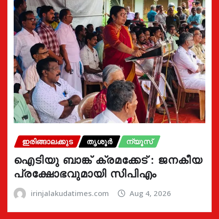
ഇരിങ്ങാലക്കുട
തൃശൂർ
ന്യൂസ്
ഐടിയു ബാങ്ക് ക്രമക്കേട് : ജനകീയ
പ്രക്ഷോഭവുമായി സിപിഎം
irinjalakudatimes.com
Aug 4, 2026