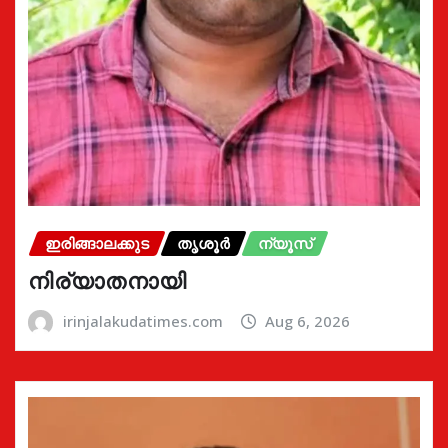
ഇരിങ്ങാലക്കുട
തൃശൂർ
ന്യൂസ്
നിര്യാതനായി
irinjalakudatimes.com
Aug 6, 2026