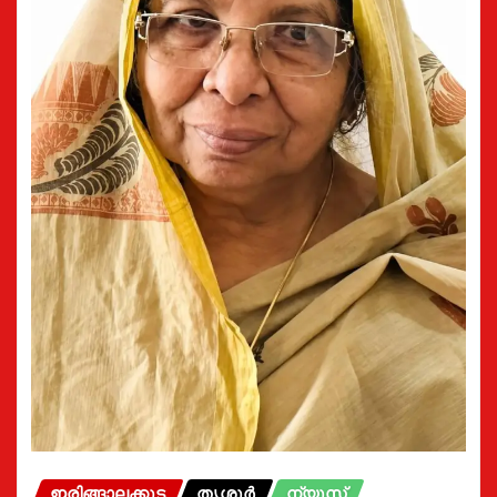
ഇരിങ്ങാലക്കുട
തൃശൂർ
ന്യൂസ്