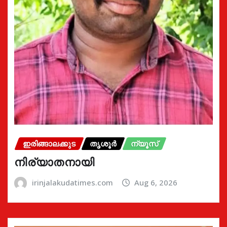
ഇരിങ്ങാലക്കുട
തൃശൂർ
ന്യൂസ്
നിര്യാതനായി
irinjalakudatimes.com
Aug 6, 2026