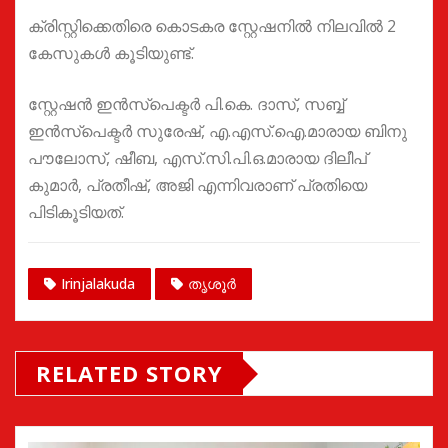
ക്രിസ്റ്റിക്കെതിരെ കൊടകര സ്റ്റേഷനിൽ നിലവിൽ 2
കേസുകൾ കൂടിയുണ്ട്.
സ്റ്റേഷൻ ഇൻസ്പെക്ടർ പി.കെ. ദാസ്, സബ്ബ്
ഇൻസ്പെക്ടർ സുരേഷ്, എ.എസ്.ഐ.മാരായ ബിനു
പൗലോസ്, ഷീബ, എസ്.സി.പി.ഒ.മാരായ ദിലീപ്
കുമാർ, പ്രതീഷ്, അജി എന്നിവരാണ് പ്രതിയെ
പിടികൂടിയത്.
Irinjalakuda
തൃശൂർ
RELATED STORY