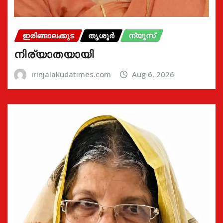
ഇരിങ്ങാലക്കുട
തൃശൂർ
ന്യൂസ്
നിര്യാതയായി
irinjalakudatimes.com
Aug 6, 2026