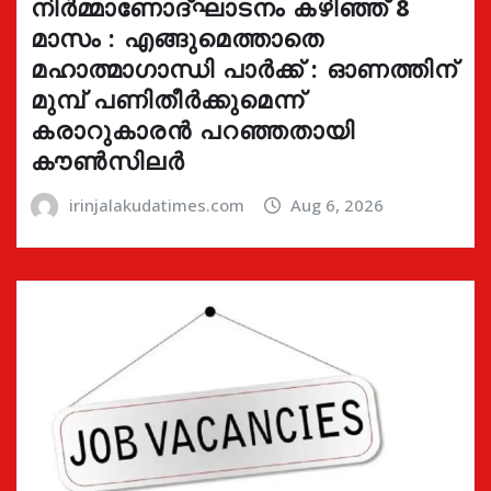
നിർമ്മാണോദ്ഘാടനം കഴിഞ്ഞ് 8
മാസം : എങ്ങുമെത്താതെ
മഹാത്മാഗാന്ധി പാർക്ക് : ഓണത്തിന്
മുമ്പ് പണിതീർക്കുമെന്ന്
കരാറുകാരൻ പറഞ്ഞതായി
കൗൺസിലർ
irinjalakudatimes.com
Aug 6, 2026