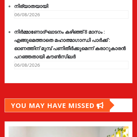
നിര്യാതയായി
06/08/2026
നിർമ്മാണോദ്ഘാടനം കഴിഞ്ഞ് 8 മാസം :
എങ്ങുമെത്താതെ മഹാത്മാഗാന്ധി പാർക്ക് :
ഓണത്തിന് മുമ്പ് പണിതീർക്കുമെന്ന് കരാറുകാരൻ
പറഞ്ഞതായി കൗൺസിലർ
06/08/2026
YOU MAY HAVE MISSED