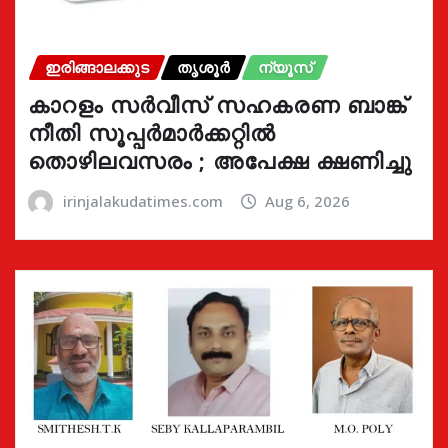
ഇരിങ്ങാലക്കുട
തൃശൂർ
ന്യൂസ്
കാറളം സർവീസ് സഹകരണ ബാങ്ക്
നീതി സൂപ്പർമാർക്കറ്റിൽ
തൊഴിലവസരം ; അപേക്ഷ ക്ഷണിച്ചു
irinjalakudatimes.com
Aug 6, 2026