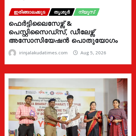
ഇരിങ്ങാലക്കുട
തൃശൂർ
ന്യൂസ്
ഫെർട്ടിലൈസേഴ്സ് &
പെസ്റ്റിസൈഡ്സ്, ഡീലേഴ്സ്
അസോസിയേഷൻ പൊതുയോഗം
irinjalakudatimes.com
Aug 5, 2026