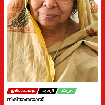
ഇരിങ്ങാലക്കുട
തൃശൂർ
ന്യൂസ്
നിര്യാതയായി