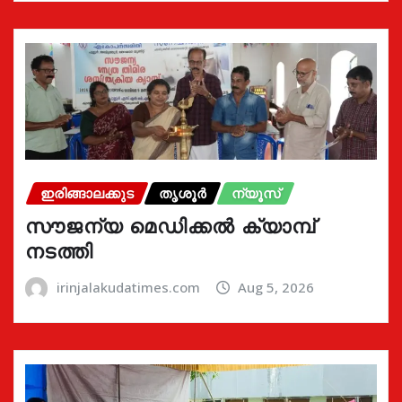
ഇരിങ്ങാലക്കുട
തൃശൂർ
ന്യൂസ്
സൗജന്യ മെഡിക്കൽ ക്യാമ്പ്
നടത്തി
irinjalakudatimes.com
Aug 5, 2026