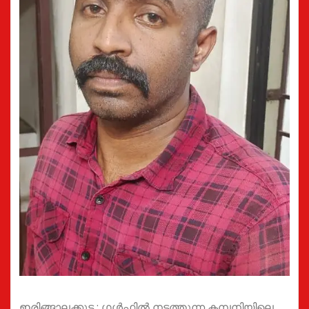
ഇരിങ്ങാലക്കുട : ഗൾഫിൽ നടത്തുന്ന കമ്പനിയിലെ