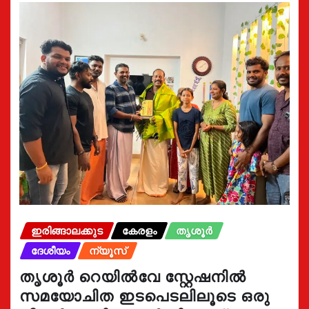
ഇരിങ്ങാലക്കുട
കേരളം
തൃശൂർ
ദേശീയം
ന്യൂസ്
തൃശൂർ റെയിൽവേ സ്റ്റേഷനിൽ
സമയോചിത ഇടപെടലിലൂടെ ഒരു