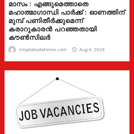
മാസം : എങ്ങുമെത്താതെ
മഹാത്മാഗാന്ധി പാർക്ക് : ഓണത്തിന്
മുമ്പ് പണിതീർക്കുമെന്ന്
കരാറുകാരൻ പറഞ്ഞതായി
കൗൺസിലർ
irinjalakudatimes.com
Aug 6, 2026