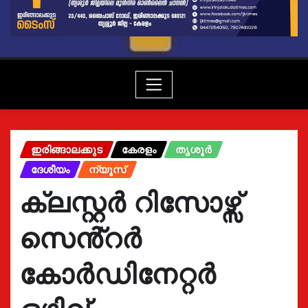
ഇരിങ്ങാലക്കുട
കേരളം
തൃശൂർ
ദേശീയം
ന്യൂസ്
ക്ലസ്റ്റർ റിസോഴ്സ്
സെൻ്റർ
കോർഡിനേറ്റർ