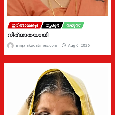
ഇരിങ്ങാലക്കുട
തൃശൂർ
ന്യൂസ്
നിര്യാതയായി
irinjalakudatimes.com
Aug 6, 2026