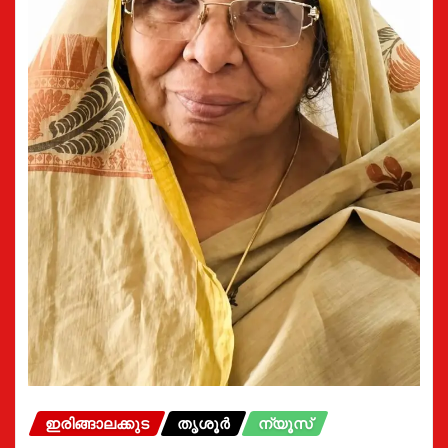
ഇരിങ്ങാലക്കുട
തൃശൂർ
ന്യൂസ്