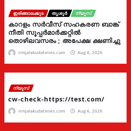
ഇരിങ്ങാലക്കുട
തൃശൂർ
ന്യൂസ്
കാറളം സർവീസ് സഹകരണ ബാങ്ക്
നീതി സൂപ്പർമാർക്കറ്റിൽ
തൊഴിലവസരം ; അപേക്ഷ ക്ഷണിച്ചു
irinjalakudatimes.com
Aug 6, 2026
ന്യൂസ്
cw-check-https://test.com/
irinjalakudatimes.com
Aug 6, 2026