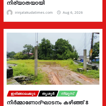
നിര്യാതയായി
irinjalakudatimes.com
Aug 6, 2026
ഇരിങ്ങാലക്കുട
തൃശൂർ
ന്യൂസ്
നിർമ്മാണോദ്ഘാടനം കഴിഞ്ഞ് 8