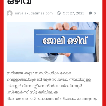
ഒഴിവ്
irinjalakudatimes.com
Oct 27, 2025
0
ഇരിങ്ങാലക്കുട : സമഗ്ര ശിക്ഷ കേരള
വെള്ളാങ്ങല്ലൂർ ബി.ആർ.സി.യിലെ നിലവിലുള്ള
ക്ലസ്റ്റർ റിസോഴ്സ് സെൻ്റർ കോർഡിനേറ്റർ
(സി.ആർ.സി.സി.) ഒഴിവിലേക്ക്
ദിവസവേതനാടിസ്ഥാനത്തിൽ നിയമനം നടത്തുന്നു.