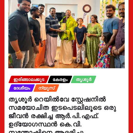
ഇരിങ്ങാലക്കുട
കേരളം
തൃശൂർ
ദേശീയം
ന്യൂസ്
തൃശൂർ റെയിൽവേ സ്റ്റേഷനിൽ
സമയോചിത ഇടപെടലിലൂടെ ഒരു
ജീവൻ രക്ഷിച്ച ആർ.പി.എഫ്.
ഉദ്യോഗസ്ഥൻ കെ.വി.
സന്തോഷിനെ ആദരിച്ചു