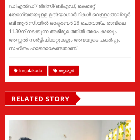
ഡിഎൽഡ് / ടിടിസി/ബിഎഡ്, കെടെറ്റ്
യോഗ്യതയുള്ള ഉദ്യോഗാർഥികൾ വെള്ളാങ്ങല്ലൂർ
ബി.ആർ.സി.യിൽ ഒക്ടോബർ 28 ചൊവാഴ്ച രാവിലെ
11.30ന് നടക്കുന്ന അഭിമുഖത്തിൽ അപേക്ഷയും
അസ്സൽ സർട്ടിഫിക്കറ്റുകളും അവയുടെ പകർപ്പും
സഹിതം ഹാജരാകേണ്ടതാണ്.
Irinjalakuda
തൃശൂർ
RELATED STORY