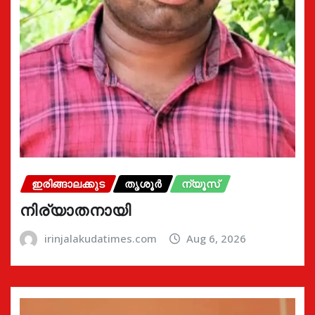
ഇരിങ്ങാലക്കുട
തൃശൂർ
ന്യൂസ്
നിര്യാതനായി
irinjalakudatimes.com
Aug 6, 2026