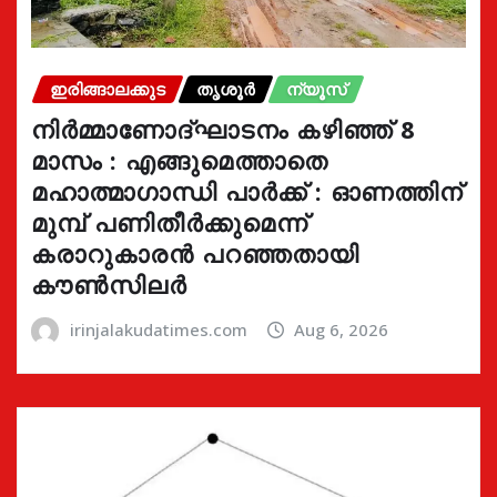
ഇരിങ്ങാലക്കുട
തൃശൂർ
ന്യൂസ്
നിർമ്മാണോദ്ഘാടനം കഴിഞ്ഞ് 8
മാസം : എങ്ങുമെത്താതെ
മഹാത്മാഗാന്ധി പാർക്ക് : ഓണത്തിന്
മുമ്പ് പണിതീർക്കുമെന്ന്
കരാറുകാരൻ പറഞ്ഞതായി
കൗൺസിലർ
irinjalakudatimes.com
Aug 6, 2026