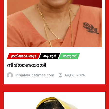
ഇരിങ്ങാലക്കുട
തൃശൂർ
ന്യൂസ്
നിര്യാതയായി
irinjalakudatimes.com
Aug 6, 2026