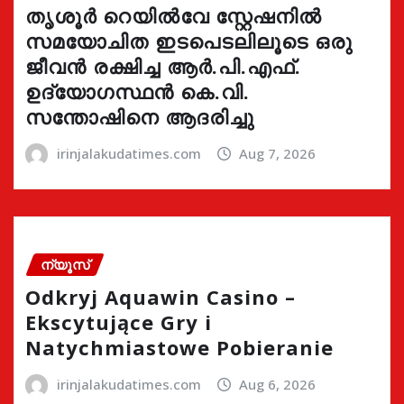
തൃശൂർ റെയിൽവേ സ്റ്റേഷനിൽ
സമയോചിത ഇടപെടലിലൂടെ ഒരു
ജീവൻ രക്ഷിച്ച ആർ.പി.എഫ്.
ഉദ്യോഗസ്ഥൻ കെ.വി.
സന്തോഷിനെ ആദരിച്ചു
irinjalakudatimes.com
Aug 7, 2026
ന്യൂസ്
Odkryj Aquawin Casino –
Ekscytujące Gry i
Natychmiastowe Pobieranie
irinjalakudatimes.com
Aug 6, 2026