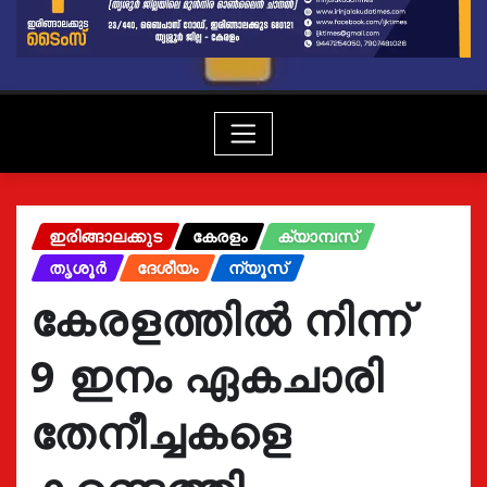
ഇരിങ്ങാലക്കുട
കേരളം
ക്യാമ്പസ്
തൃശൂർ
ദേശീയം
ന്യൂസ്
കേരളത്തിൽ നിന്ന്
9 ഇനം ഏകചാരി
തേനീച്ചകളെ