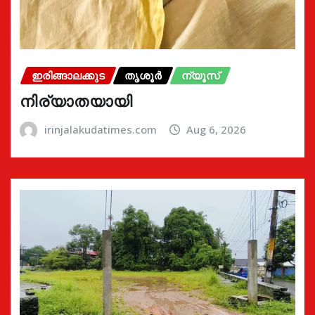
ഇരിങ്ങാലക്കുട
തൃശൂർ
ന്യൂസ്
നിര്യാതയായി
irinjalakudatimes.com
Aug 6, 2026