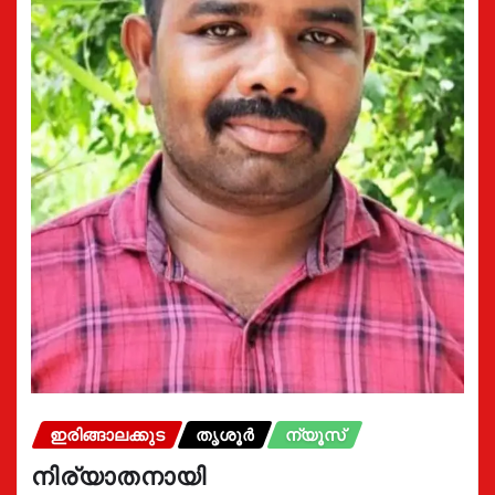
ഇരിങ്ങാലക്കുട
തൃശൂർ
ന്യൂസ്
നിര്യാതനായി