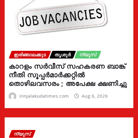
ഇരിങ്ങാലക്കുട
തൃശൂർ
ന്യൂസ്
കാറളം സർവീസ് സഹകരണ ബാങ്ക്
നീതി സൂപ്പർമാർക്കറ്റിൽ
തൊഴിലവസരം ; അപേക്ഷ ക്ഷണിച്ചു
irinjalakudatimes.com
Aug 6, 2026
ന്യൂസ്