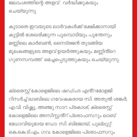
ജലാംശത്തിന്റെ അളവ് വർദ്ധിക്കുകയും
ചെയ്യുന്നു.
കൂടാതെ ഇവയുടെ ലാർവകൾക്ക് ഭക്ഷിക്കാനായി
കൂട്ടിൽ ശേഖരിക്കുന്ന പൂമ്പൊടിയും പൂന്തേനും
മണ്ണിലെ കാർബൺ, നൈട്രജൻ തുടങ്ങിയ
മൂലകങ്ങളുടെ അളവ് ഉയർത്തുകയും മണ്ണിൻ്റെ
ഗുണസമ്പത്ത് മെച്ചപ്പെടുത്തുകയും ചെയ്യുന്നു.
‎ക്രൈസ്റ്റ് കോളെജിലെ ഷഡ്‌പദ എൻ്റമോളജി
റിസർച്ച് ലാബിലെ ഗവേഷകരായ സി. അതുൽ ശങ്കർ,
എ.വി. വിഷ്ണു, അഞ്ജു സാറ പ്രകാശ്, ക്രൈസ്റ്റ്
കോളെജിലെ അസിസ്റ്റൻ്റ് പ്രൊഫസറും ലാബ്
മേധാവിയുമായ ഡോ. സി. ബിജോയ്, പുല്ലൂറ്റ്
കെ.കെ.ടി.എം. ഗവ. കോളെജിലെ പ്രൊഫസറും