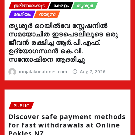
ഇരിങ്ങാലക്കുട
കേരളം
തൃശൂർ
ദേശീയം
ന്യൂസ്
തൃശൂർ റെയിൽവേ സ്റ്റേഷനിൽ
സമയോചിത ഇടപെടലിലൂടെ ഒരു
ജീവൻ രക്ഷിച്ച ആർ.പി.എഫ്.
ഉദ്യോഗസ്ഥൻ കെ.വി.
സന്തോഷിനെ ആദരിച്ചു
irinjalakudatimes.com
Aug 7, 2026
PUBLIC
Discover safe payment methods
for fast withdrawals at Online
Pokies NZ