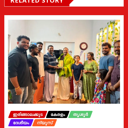
ഇരിങ്ങാലക്കുട
കേരളം
തൃശൂർ
ദേശീയം
ന്യൂസ്