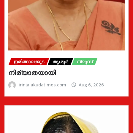
ഇരിങ്ങാലക്കുട
തൃശൂർ
ന്യൂസ്
നിര്യാതയായി
irinjalakudatimes.com
Aug 6, 2026