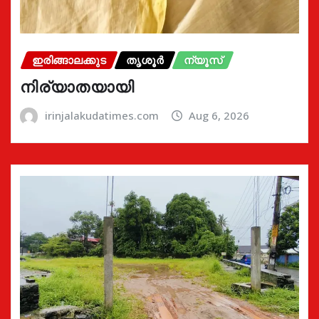
ഇരിങ്ങാലക്കുട
തൃശൂർ
ന്യൂസ്
നിര്യാതയായി
irinjalakudatimes.com
Aug 6, 2026