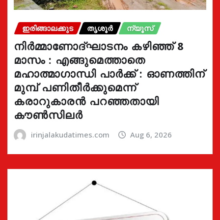
ഇരിങ്ങാലക്കുട
തൃശൂർ
ന്യൂസ്
നിർമ്മാണോദ്ഘാടനം കഴിഞ്ഞ് 8
മാസം : എങ്ങുമെത്താതെ
മഹാത്മാഗാന്ധി പാർക്ക് : ഓണത്തിന്
മുമ്പ് പണിതീർക്കുമെന്ന്
കരാറുകാരൻ പറഞ്ഞതായി
കൗൺസിലർ
irinjalakudatimes.com
Aug 6, 2026