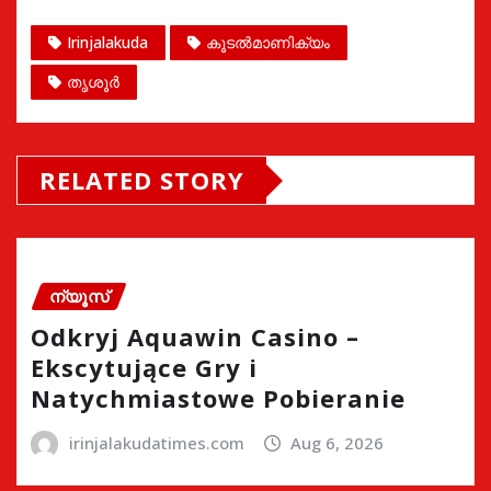
Irinjalakuda
കൂടൽമാണിക്യം
തൃശൂർ
RELATED STORY
ന്യൂസ്
Odkryj Aquawin Casino –
Ekscytujące Gry i
Natychmiastowe Pobieranie
irinjalakudatimes.com
Aug 6, 2026