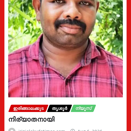
ഇരിങ്ങാലക്കുട
തൃശൂർ
ന്യൂസ്
നിര്യാതനായി
irinjalakudatimes.com
Aug 6, 2026