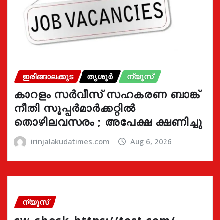
ഇരിങ്ങാലക്കുട
തൃശൂർ
ന്യൂസ്
കാറളം സർവീസ് സഹകരണ ബാങ്ക്
നീതി സൂപ്പർമാർക്കറ്റിൽ
തൊഴിലവസരം ; അപേക്ഷ ക്ഷണിച്ചു
irinjalakudatimes.com
Aug 6, 2026
ന്യൂസ്
cw-check-https://test.com/