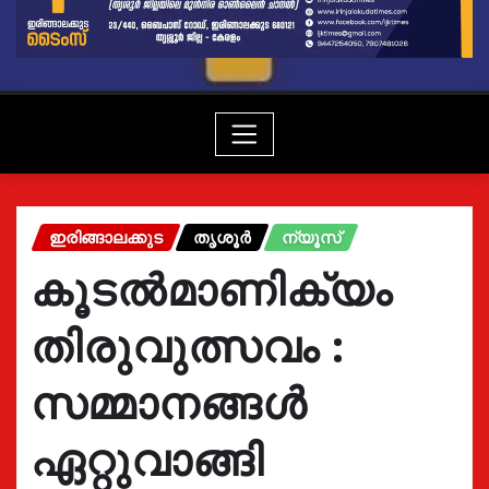
ഇരിങ്ങാലക്കുട
തൃശൂർ
ന്യൂസ്
കൂടൽമാണിക്യം
തിരുവുത്സവം :
സമ്മാനങ്ങൾ
ഏറ്റുവാങ്ങി