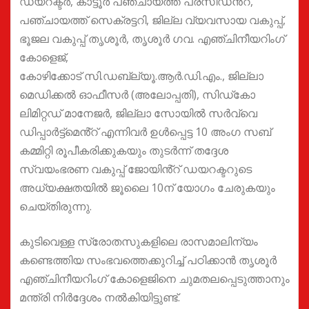
ഡയറക്ടർ, കാട്ടൂർ പഞ്ചായത്ത് പ്രസിഡൻ്റ്,
പഞ്ചായത്ത് സെക്രട്ടറി, ജില്ല വ്യവസായ വകുപ്പ്,
ഭൂജല വകുപ്പ് തൃശൂർ, തൃശൂർ ഗവ. എഞ്ചിനീയറിംഗ്
കോളെജ്,
കോഴിക്കോട് സി.ഡബ്ല്യൂ.ആർ.ഡി.എം., ജില്ലാ
മെഡിക്കൽ ഓഫീസർ (അലോപ്പതി), സിഡ്കോ
ലിമിറ്റഡ് മാനേജർ, ജില്ലാ സോയിൽ സർവ്വെ
ഡിപ്പാർട്ട്മെൻ്റ് എന്നിവർ ഉൾപ്പെട്ട 10 അംഗ സബ്
കമ്മിറ്റി രൂപീകരിക്കുകയും തുടർന്ന് തദ്ദേശ
സ്വയംഭരണ വകുപ്പ് ജോയിൻ്റ് ഡയറക്ടറുടെ
അധ്യക്ഷതയിൽ ജൂലൈ 10ന് യോഗം ചേരുകയും
ചെയ്തിരുന്നു.
കുടിവെള്ള സ്രോതസുകളിലെ രാസമാലിന്യം
കണ്ടെത്തിയ സംഭവത്തെക്കുറിച്ച് പഠിക്കാൻ തൃശൂർ
എഞ്ചിനീയറിംഗ് കോളെജിനെ ചുമതലപ്പെടുത്താനും
മന്ത്രി നിർദ്ദേശം നൽകിയിട്ടുണ്ട്.