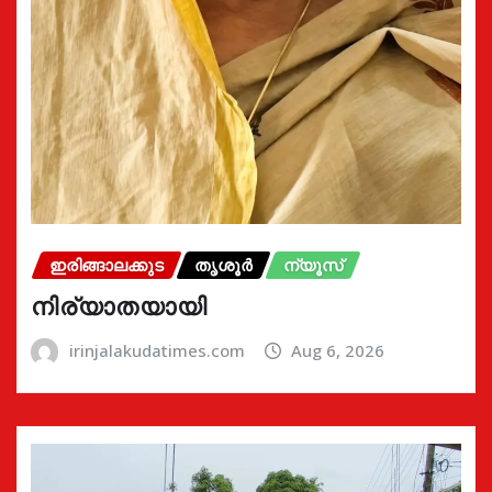
ഇരിങ്ങാലക്കുട
തൃശൂർ
ന്യൂസ്
നിര്യാതയായി
irinjalakudatimes.com
Aug 6, 2026