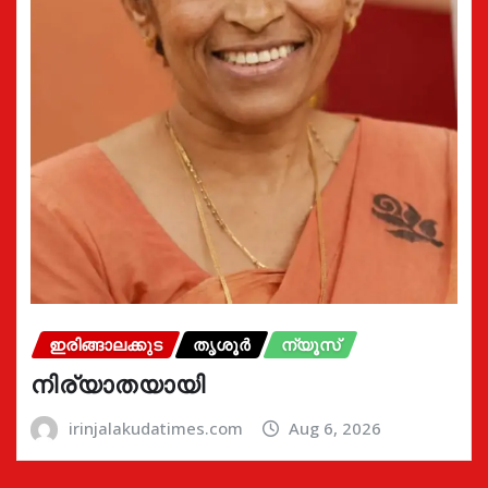
ഇരിങ്ങാലക്കുട
തൃശൂർ
ന്യൂസ്
നിര്യാതയായി
irinjalakudatimes.com
Aug 6, 2026