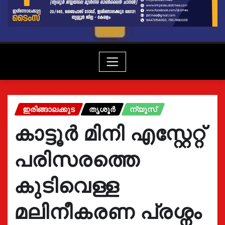
ഇരിങ്ങാലക്കുട
തൃശൂർ
ന്യൂസ്
കാട്ടൂർ മിനി എസ്റ്റേറ്റ്
പരിസരത്തെ
കുടിവെള്ള
മലിനീകരണ പ്രശ്നം