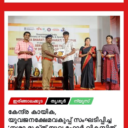
ഇരിങ്ങാലക്കുട
തൃശൂർ
ന്യൂസ്
കേന്ദ്ര കായിക,
യുവജനക്ഷേമവകുപ്പ് സംഘടിപ്പിച്ച
‘നശാ മുക്ത് യുവ ഫോർ വികസിത്