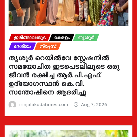
ഇരിങ്ങാലക്കുട
കേരളം
തൃശൂർ
ദേശീയം
ന്യൂസ്
തൃശൂർ റെയിൽവേ സ്റ്റേഷനിൽ
സമയോചിത ഇടപെടലിലൂടെ ഒരു
ജീവൻ രക്ഷിച്ച ആർ.പി.എഫ്.
ഉദ്യോഗസ്ഥൻ കെ.വി.
സന്തോഷിനെ ആദരിച്ചു
irinjalakudatimes.com
Aug 7, 2026