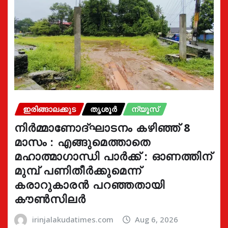
ഇരിങ്ങാലക്കുട
തൃശൂർ
ന്യൂസ്
നിർമ്മാണോദ്ഘാടനം കഴിഞ്ഞ് 8
മാസം : എങ്ങുമെത്താതെ
മഹാത്മാഗാന്ധി പാർക്ക് : ഓണത്തിന്
മുമ്പ് പണിതീർക്കുമെന്ന്
കരാറുകാരൻ പറഞ്ഞതായി
കൗൺസിലർ
irinjalakudatimes.com
Aug 6, 2026