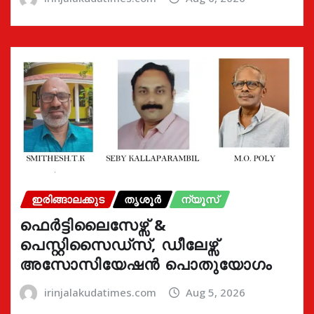
ഇരിങ്ങാലക്കുട
തൃശൂർ
ന്യൂസ്
ഫെർട്ടിലൈസേഴ്സ് &
പെസ്റ്റിസൈഡ്സ്, ഡീലേഴ്സ്
അസോസിയേഷൻ പൊതുയോഗം
irinjalakudatimes.com
Aug 5, 2026