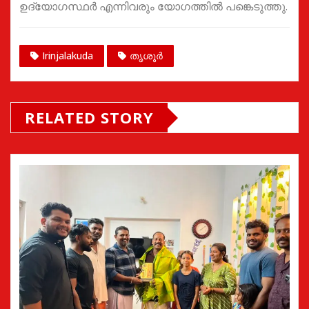
ഉദ്യോഗസ്ഥർ എന്നിവരും യോഗത്തിൽ പങ്കെടുത്തു.
Irinjalakuda
തൃശൂർ
RELATED STORY