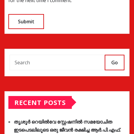
for the next time I comment.
Go
RECENT POSTS
തൃശൂർ റെയിൽവേ സ്റ്റേഷനിൽ സമയോചിത
ഇടപെടലിലൂടെ ഒരു ജീവൻ രക്ഷിച്ച ആർ.പി.എഫ്.