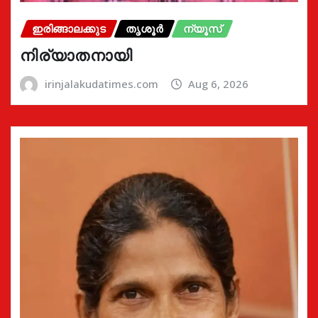
ഇരിങ്ങാലക്കുട
തൃശൂർ
ന്യൂസ്
നിര്യാതനായി
irinjalakudatimes.com
Aug 6, 2026