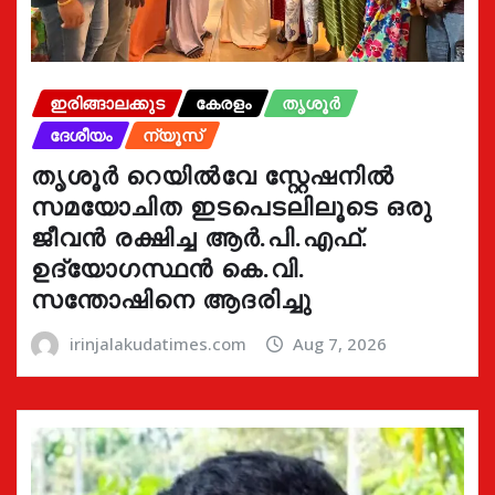
ഇരിങ്ങാലക്കുട
കേരളം
തൃശൂർ
ദേശീയം
ന്യൂസ്
തൃശൂർ റെയിൽവേ സ്റ്റേഷനിൽ
സമയോചിത ഇടപെടലിലൂടെ ഒരു
ജീവൻ രക്ഷിച്ച ആർ.പി.എഫ്.
ഉദ്യോഗസ്ഥൻ കെ.വി.
സന്തോഷിനെ ആദരിച്ചു
irinjalakudatimes.com
Aug 7, 2026