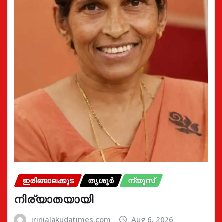
ഇരിങ്ങാലക്കുട
തൃശൂർ
ന്യൂസ്
നിര്യാതയായി
irinjalakudatimes.com
Aug 6, 2026