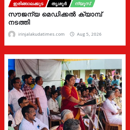
ഇരിങ്ങാലക്കുട
തൃശൂർ
ന്യൂസ്
സൗജന്യ മെഡിക്കൽ ക്യാമ്പ്
നടത്തി
irinjalakudatimes.com
Aug 5, 2026