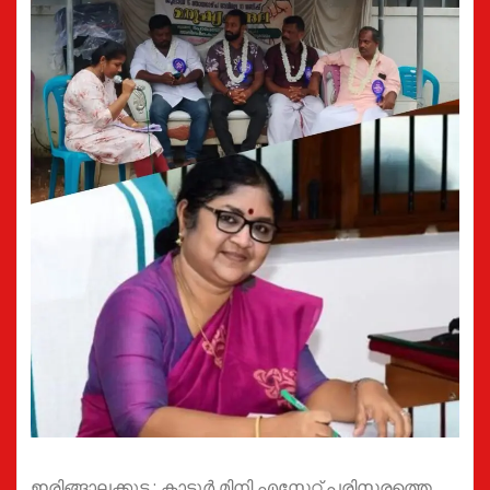
ഇരിങ്ങാലക്കുട : കാട്ടൂർ മിനി എസ്റ്റേറ്റ് പരിസരത്തെ