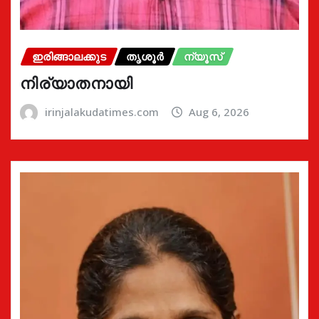
ഇരിങ്ങാലക്കുട
തൃശൂർ
ന്യൂസ്
നിര്യാതനായി
irinjalakudatimes.com
Aug 6, 2026