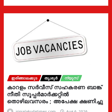
ഇരിങ്ങാലക്കുട
തൃശൂർ
ന്യൂസ്
കാറളം സർവീസ് സഹകരണ ബാങ്ക്
നീതി സൂപ്പർമാർക്കറ്റിൽ
തൊഴിലവസരം ; അപേക്ഷ ക്ഷണിച്ചു
irinjalakudatimes.com
Aug 6, 2026