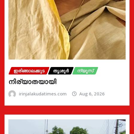
ഇരിങ്ങാലക്കുട
തൃശൂർ
ന്യൂസ്
നിര്യാതയായി
irinjalakudatimes.com
Aug 6, 2026