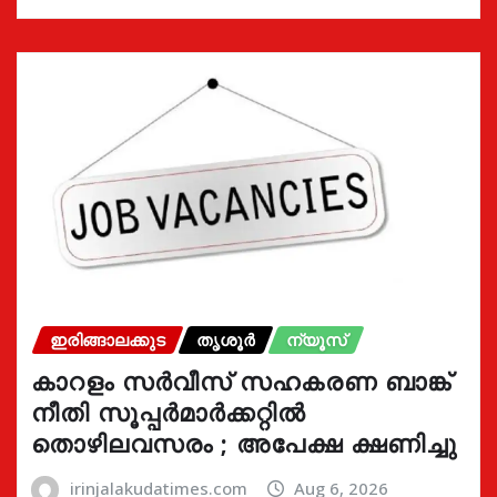
ഇരിങ്ങാലക്കുട
തൃശൂർ
ന്യൂസ്
കാറളം സർവീസ് സഹകരണ ബാങ്ക്
നീതി സൂപ്പർമാർക്കറ്റിൽ
തൊഴിലവസരം ; അപേക്ഷ ക്ഷണിച്ചു
irinjalakudatimes.com
Aug 6, 2026