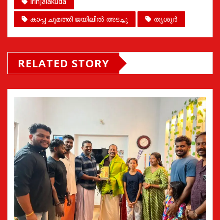
Irinjalakuda
കാപ്പ ചുമത്തി ജയിലിൽ അടച്ചു
തൃശൂർ
RELATED STORY