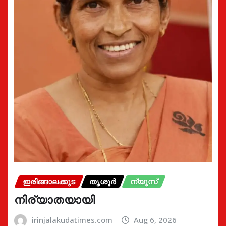
ഇരിങ്ങാലക്കുട
തൃശൂർ
ന്യൂസ്
നിര്യാതയായി
irinjalakudatimes.com
Aug 6, 2026