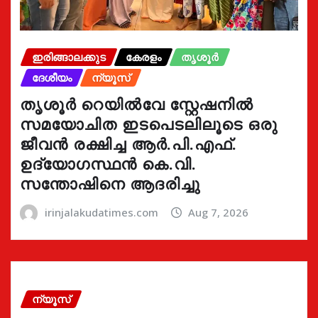
ഇരിങ്ങാലക്കുട
കേരളം
തൃശൂർ
ദേശീയം
ന്യൂസ്
തൃശൂർ റെയിൽവേ സ്റ്റേഷനിൽ
സമയോചിത ഇടപെടലിലൂടെ ഒരു
ജീവൻ രക്ഷിച്ച ആർ.പി.എഫ്.
ഉദ്യോഗസ്ഥൻ കെ.വി.
സന്തോഷിനെ ആദരിച്ചു
irinjalakudatimes.com
Aug 7, 2026
ന്യൂസ്