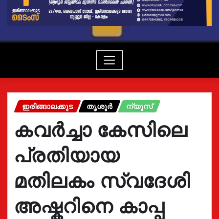
ഇരിങ്ങാലക്കുട
തൃശൂർ
ന്യൂസ്
കവർച്ചാ കേസിലെ
പ്രതിയായ
മതിലകം സ്വദേശി
അഷ്കറിനെ കാപ്പ