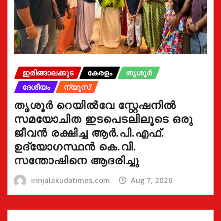
ഇരിങ്ങാലക്കുട
കേരളം
തൃശൂർ
ദേശീയം
ന്യൂസ്
തൃശൂർ റെയിൽവേ സ്റ്റേഷനിൽ
സമയോചിത ഇടപെടലിലൂടെ ഒരു
ജീവൻ രക്ഷിച്ച ആർ.പി.എഫ്.
ഉദ്യോഗസ്ഥൻ കെ.വി.
സന്തോഷിനെ ആദരിച്ചു
irinjalakudatimes.com
Aug 7, 2026