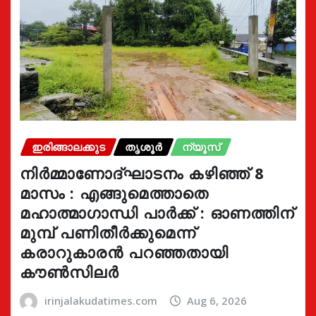
ഇരിങ്ങാലക്കുട
തൃശൂർ
ന്യൂസ്
നിർമ്മാണോദ്ഘാടനം കഴിഞ്ഞ് 8
മാസം : എങ്ങുമെത്താതെ
മഹാത്മാഗാന്ധി പാർക്ക് : ഓണത്തിന്
മുമ്പ് പണിതീർക്കുമെന്ന്
കരാറുകാരൻ പറഞ്ഞതായി
കൗൺസിലർ
irinjalakudatimes.com
Aug 6, 2026