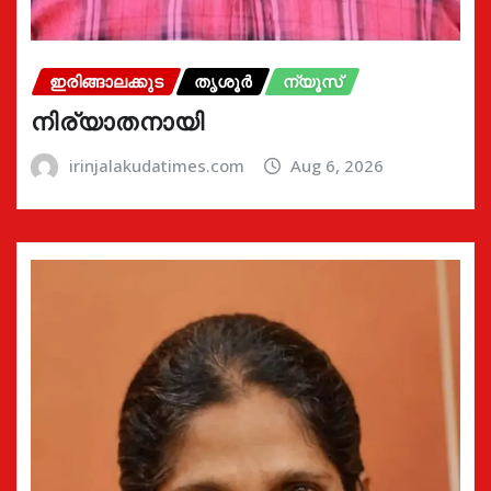
ഇരിങ്ങാലക്കുട
തൃശൂർ
ന്യൂസ്
നിര്യാതനായി
irinjalakudatimes.com
Aug 6, 2026