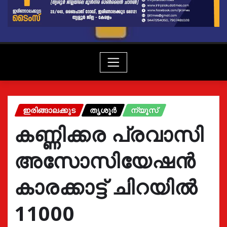
ഇരിങ്ങാലക്കുട
തൃശൂർ
ന്യൂസ്
കണ്ണിക്കര പ്രവാസി
അസോസിയേഷന്‍
കാരക്കാട്ട് ചിറയില്‍
11000