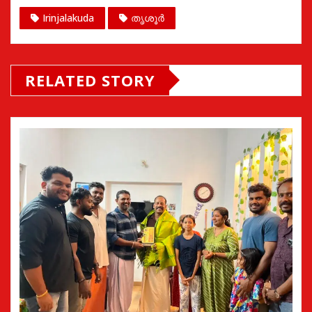
Irinjalakuda
തൃശൂർ
RELATED STORY