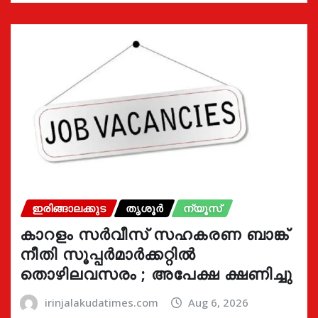
ഇരിങ്ങാലക്കുട
തൃശൂർ
ന്യൂസ്
കാറളം സർവീസ് സഹകരണ ബാങ്ക്
നീതി സൂപ്പർമാർക്കറ്റിൽ
തൊഴിലവസരം ; അപേക്ഷ ക്ഷണിച്ചു
irinjalakudatimes.com
Aug 6, 2026