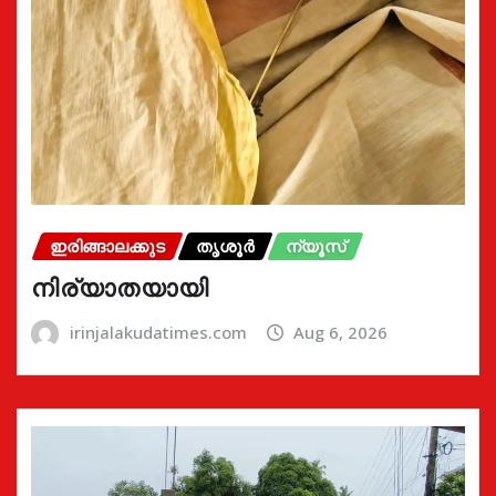
ഇരിങ്ങാലക്കുട
തൃശൂർ
ന്യൂസ്
നിര്യാതയായി
irinjalakudatimes.com
Aug 6, 2026