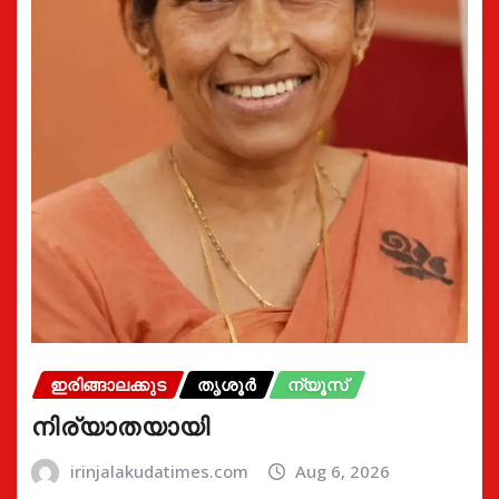
ഇരിങ്ങാലക്കുട
തൃശൂർ
ന്യൂസ്
നിര്യാതയായി
irinjalakudatimes.com
Aug 6, 2026