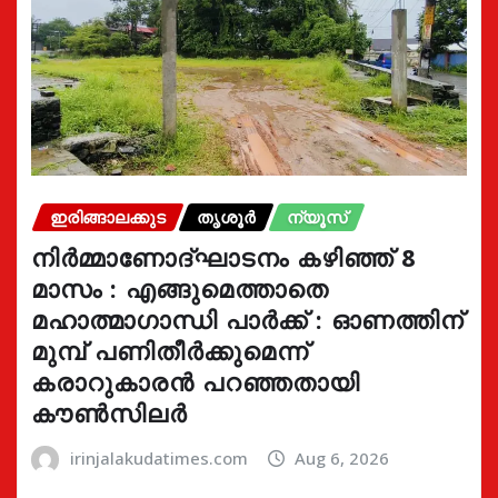
ഇരിങ്ങാലക്കുട
തൃശൂർ
ന്യൂസ്
നിർമ്മാണോദ്ഘാടനം കഴിഞ്ഞ് 8
മാസം : എങ്ങുമെത്താതെ
മഹാത്മാഗാന്ധി പാർക്ക് : ഓണത്തിന്
മുമ്പ് പണിതീർക്കുമെന്ന്
കരാറുകാരൻ പറഞ്ഞതായി
കൗൺസിലർ
irinjalakudatimes.com
Aug 6, 2026