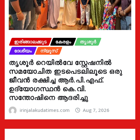
ഇരിങ്ങാലക്കുട
കേരളം
തൃശൂർ
ദേശീയം
ന്യൂസ്
തൃശൂർ റെയിൽവേ സ്റ്റേഷനിൽ
സമയോചിത ഇടപെടലിലൂടെ ഒരു
ജീവൻ രക്ഷിച്ച ആർ.പി.എഫ്.
ഉദ്യോഗസ്ഥൻ കെ.വി.
സന്തോഷിനെ ആദരിച്ചു
irinjalakudatimes.com
Aug 7, 2026