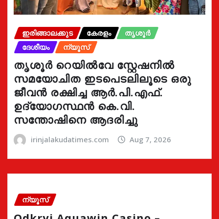
ഇരിങ്ങാലക്കുട
കേരളം
തൃശൂർ
ദേശീയം
ന്യൂസ്
തൃശൂർ റെയിൽവേ സ്റ്റേഷനിൽ
സമയോചിത ഇടപെടലിലൂടെ ഒരു
ജീവൻ രക്ഷിച്ച ആർ.പി.എഫ്.
ഉദ്യോഗസ്ഥൻ കെ.വി.
സന്തോഷിനെ ആദരിച്ചു
irinjalakudatimes.com
Aug 7, 2026
ന്യൂസ്
Odkryj Aquawin Casino –