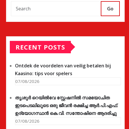
Go
RECENT POSTS
Ontdek de voordelen van veilig betalen bij
Kaasino: tips voor spelers
07/08/2026
തൃശൂർ റെയിൽവേ സ്റ്റേഷനിൽ സമയോചിത
ഇടപെടലിലൂടെ ഒരു ജീവൻ രക്ഷിച്ച ആർ.പി.എഫ്.
ഉദ്യോഗസ്ഥൻ കെ.വി. സന്തോഷിനെ ആദരിച്ചു
07/08/2026