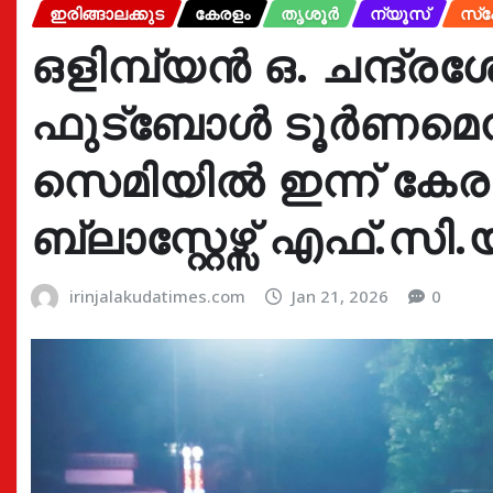
ഇരിങ്ങാലക്കുട
കേരളം
തൃശൂർ
ന്യൂസ്
സ്പ
ഒളിമ്പ്യൻ ഒ. ചന്ദ്
ഫുട്ബോൾ ടൂർണമെൻ്
സെമിയിൽ ഇന്ന് കേ
ബ്ലാസ്റ്റേഴ്സ് എഫ്.സ
irinjalakudatimes.com
Jan 21, 2026
0