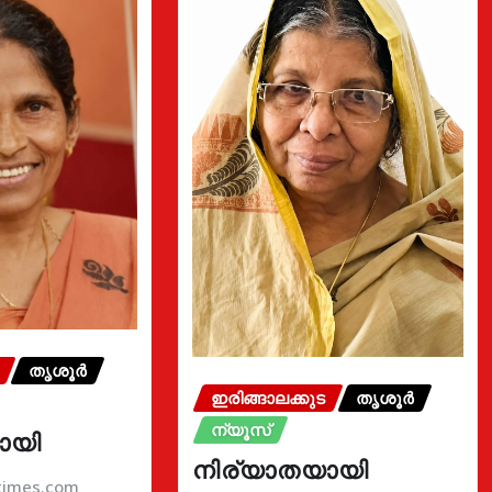
തൃശൂർ
ഇരിങ്ങാലക്കുട
തൃശൂർ
ന്യൂസ്
ായി
നിര്യാതയായി
atimes.com