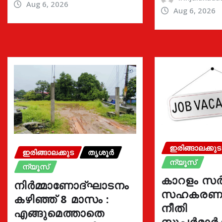
Aug 6, 2026
Aug 6, 2026
ഇരിങ്ങാലക്കുട
ഇരിങ്ങാലക്കുട
തൃശൂർ
ന്യൂസ്
ന്യൂസ്
കാറളം സർ
നിർമ്മാണോദ്ഘാടനം
സഹകരണ ബ
കഴിഞ്ഞ് 8 മാസം :
നീതി
എങ്ങുമെത്താതെ
സൂപ്പർമാർക്