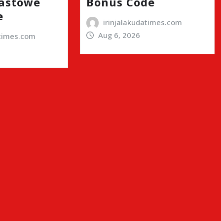
astowe
Bonus Code
e
irinjalakudatimes.com
Aug 6, 2026
atimes.com