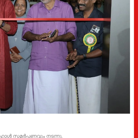
ക ഹാൾ സമർപ്പണവും നടന്നു.