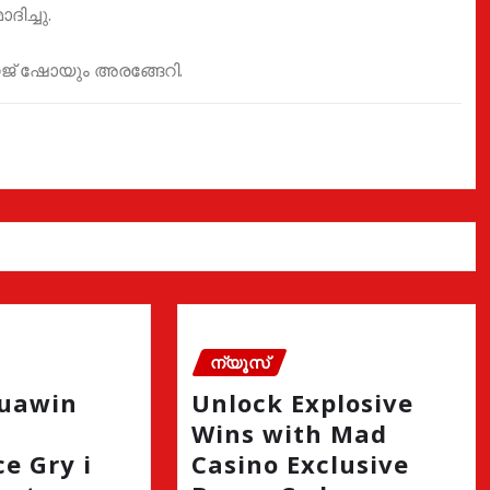
ിച്ചു.
്റേജ് ഷോയും അരങ്ങേറി.
ന്യൂസ്
quawin
Unlock Explosive
Wins with Mad
e Gry i
Casino Exclusive