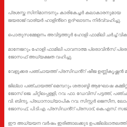
പ്രശസ്ത സിനിമാനടനും കാരികേച്ചർ കലാകാരനുമായ
ജയരാജ് വാര്യർ ഹാളിൻ്റെ ഉദ്ഘാടനം നിർവ്വഹിച്ചു.
പൊതുസമ്മേളനം അവിട്ടത്തൂർ ഹോളി ഫാമിലി ചർച്ച് വി
മാനേജറും ഹോളി ഫാമിലി പാവനാത്മ പ്രൊവിൻസ് പ്രൊ
ജോസഫ് അധ്യക്ഷത വഹിച്ചു.
വേളൂക്കര പഞ്ചായത്ത് പ്രസിഡൻ്റ് ഷീജ ഉണ്ണികൃഷ്ണൻ
ജില്ലാ പഞ്ചായത്ത് മെമ്പറും ശതാബ്ദി ആഘോഷ കമ്മിറ
ജോസ് ജെ. ചിറ്റിലപ്പള്ളി, റവ. ഫാ. ഡേവിസ് പട്ടത്ത്, 
വി. ബിന്ദു, പ്രധാനാധ്യാപിക റവ. സിസ്റ്റർ ജെസീന, ലോ
ജോസഫ്, പി.ടി.എ. പ്രസിഡൻ്റ് പ്രസാദ്, കെ.എസ്. സജ്യ
ഈ അധ്യയന വർഷം ഇരിങ്ങാലക്കുട ഉപജില്ലാതലത്തിൽ