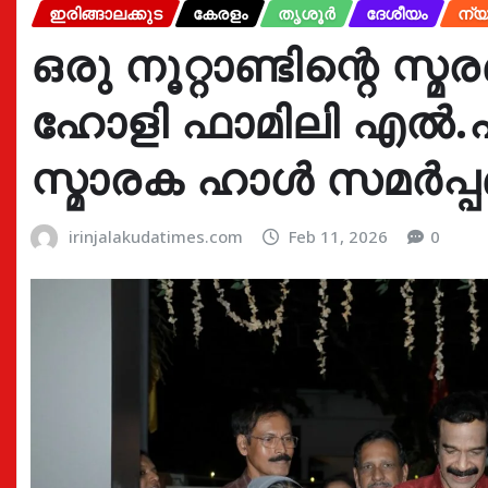
ഇരിങ്ങാലക്കുട
കേരളം
തൃശൂർ
ദേശീയം
ന്യ
ഒരു നൂറ്റാണ്ടിന്റെ സ
ഹോളി ഫാമിലി എൽ.പി.
സ്മാരക ഹാൾ സമർപ്പ
irinjalakudatimes.com
Feb 11, 2026
0