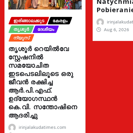
Natychmi
Pobierani
ഇരിങ്ങാലക്കുട
കേരളം
irinjalakud
തൃശൂർ
ദേശീയം
Aug 6, 2026
ന്യൂസ്
തൃശൂർ റെയിൽവേ
സ്റ്റേഷനിൽ
സമയോചിത
ഇടപെടലിലൂടെ ഒരു
ജീവൻ രക്ഷിച്ച
ആർ.പി.എഫ്.
ഉദ്യോഗസ്ഥൻ
കെ.വി. സന്തോഷിനെ
ആദരിച്ചു
irinjalakudatimes.com