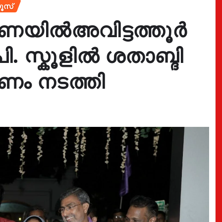
ൂസ്
്മരണയിൽഅവിട്ടത്തൂർ
 സ്കൂളിൽ ശതാബ്ദി
ണം നടത്തി