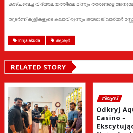
കാഴ്ചവെച്ച വിദ്യാലയത്തിലെ മിന്നും താരങ്ങളെ അനുമോദ
തുടർന്ന് കുട്ടികളുടെ കലാവിരുന്നും ജയരാജ് വാര്യർ സ്റ
Irinjalakuda
തൃശൂർ
RELATED STORY
ന്യൂസ്
Odkryj A
Casino –
Ekscytując