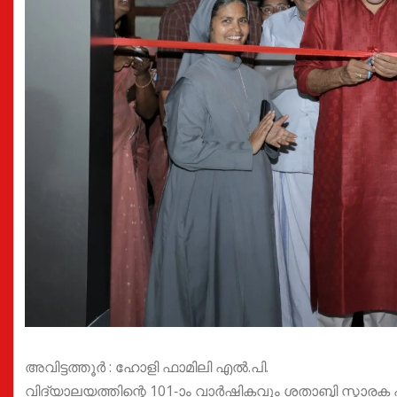
അവിട്ടത്തൂർ : ഹോളി ഫാമിലി എൽ.പി.
വിദ്യാലയത്തിന്റെ 101-ാം വാർഷികവും ശതാബ്ദി സ്മാര