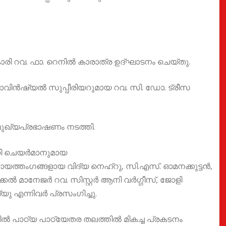
കാരി റവ. ഫാ. റെനിൽ കാരാത്ര ഉദ്ഘാടനം ചെയ്തു.
വിൻഷ്യൽ സുപ്പീരിയറുമായ റവ. സി. ഡോ. ട്രീസ
 മുഖ്യപ്രഭാഷണം നടത്തി.
്റി ചെയർമാനുമായ
പഞ്ചായത്തംഗങ്ങളായ വിദ്യ നെഹ്റു, സി.എസ്. ഓമനക്കുട്ടൻ,
ക്കൽ മാനേജർ റവ. സിസ്റ്റർ ആനി വർഗ്ഗീസ്, ജോളി
ു എന്നിവർ പ്രസംഗിച്ചു.
 പാഠ്യ പാഠ്യേതര തലത്തിൽ മികച്ച പ്രകടനം