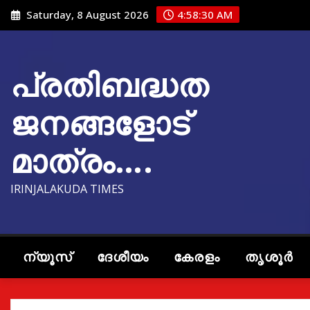
Skip
Saturday, 8 August 2026
4:58:31 AM
to
content
പ്രതിബദ്ധത
ജനങ്ങളോട്
മാത്രം….
IRINJALAKUDA TIMES
ന്യൂസ്
ദേശീയം
കേരളം
തൃശൂർ