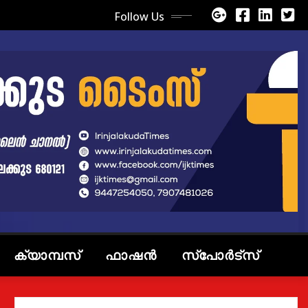
Follow Us
ക്യാമ്പസ്
ഫാഷൻ
സ്പോർട്സ്