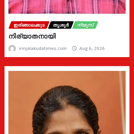
ഇരിങ്ങാലക്കുട
തൃശൂർ
ന്യൂസ്
നിര്യാതനായി
irinjalakudatimes.com
Aug 6, 2026