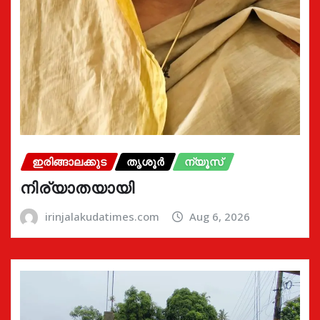
ഇരിങ്ങാലക്കുട
തൃശൂർ
ന്യൂസ്
നിര്യാതയായി
irinjalakudatimes.com
Aug 6, 2026