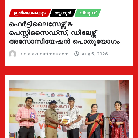
ഇരിങ്ങാലക്കുട
തൃശൂർ
ന്യൂസ്
ഫെർട്ടിലൈസേഴ്സ് &
പെസ്റ്റിസൈഡ്സ്, ഡീലേഴ്സ്
അസോസിയേഷൻ പൊതുയോഗം
irinjalakudatimes.com
Aug 5, 2026