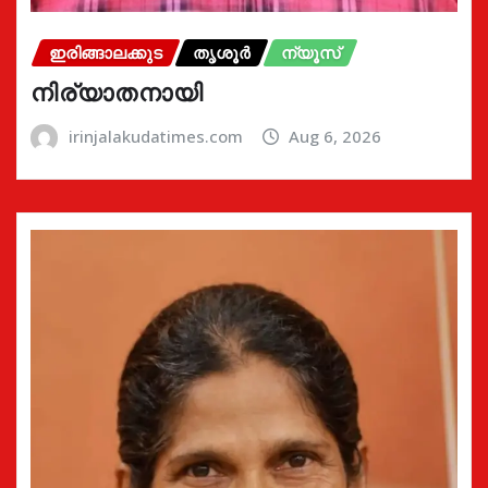
ഇരിങ്ങാലക്കുട
തൃശൂർ
ന്യൂസ്
നിര്യാതനായി
irinjalakudatimes.com
Aug 6, 2026