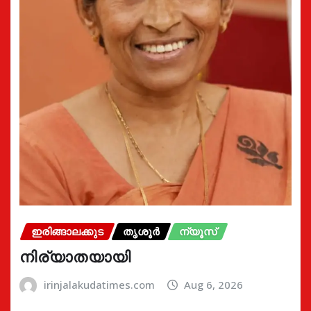
ഇരിങ്ങാലക്കുട
തൃശൂർ
ന്യൂസ്
നിര്യാതയായി
irinjalakudatimes.com
Aug 6, 2026