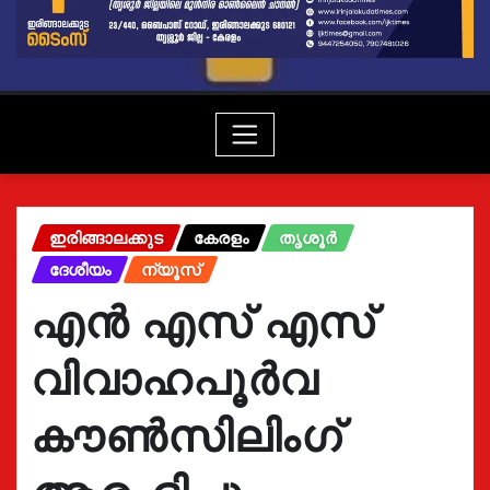
ഇരിങ്ങാലക്കുട
കേരളം
തൃശൂർ
ദേശീയം
ന്യൂസ്
എൻ എസ്‌ എസ്‌
വിവാഹപൂർവ
കൗൺസിലിംഗ്