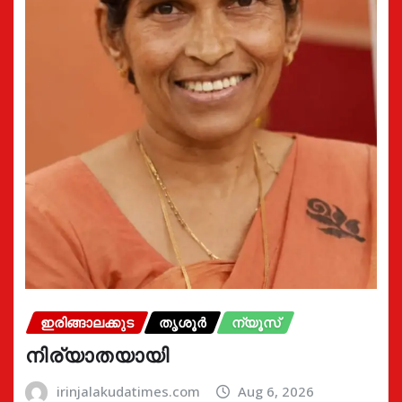
ഇരിങ്ങാലക്കുട
തൃശൂർ
ന്യൂസ്
നിര്യാതയായി
irinjalakudatimes.com
Aug 6, 2026