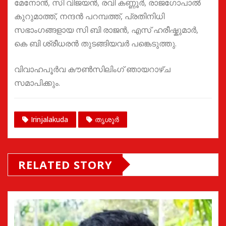
മേനോൻ, സി വിജയൻ, രവി കണ്ണൂർ, രാജഗോപാൽ
കുറുമാത്ത്, നന്ദൻ പറമ്പത്ത്, പ്രതിനിധി
സഭാംഗങ്ങളായ സി ബി രാജൻ, എസ്‌ ഹരീഷ്കുമാർ,
കെ ബി ശ്രീധരൻ തുടങ്ങിയവർ പങ്കെടുത്തു.
വിവാഹപൂർവ കൗൺസിലിംഗ് ഞായറാഴ്ച
സമാപിക്കും.
Irinjalakuda
തൃശൂർ
RELATED STORY