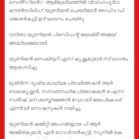
സെൻ്ററിൻെറ ആഭിമുഖ്യത്തിൽ വിവാഹപൂർവ
കൗൺസിലിംഗ് യൂണിയൻ ചെയർമാൻ അഡ്വ ഡി
ശങ്കരൻകുട്ടി ഉദ്ഘാടനം ചെയ്തു.
വനിതാ യൂണിയൻ പ്രസിഡന്റ് ജയശ്രീ അജയ്
അദ്ധ്യക്ഷയായി.
യൂണിയൻ സെക്രട്ടറി എസ്‌ കൃഷ്ണകുമാർ സ്വാഗതം
ആശംസിച്ചു.
മുതിർന്ന ദൃശ്യ മാദ്ധ്യമ പ്രവർത്തകൻ ആർ
ബാലകൃഷ്ണൻ, സനാതനധർമ പ്രഭാഷകൻ ഒ എസ്
സതീഷ്, മന:ശാസ്ത്രജ്ഞൻ ഡോ ബി ജയപ്രകാശ്
എന്നിവർ സെഷനുകൾ നയിച്ചു.
യൂണിയൻ കമ്മിറ്റി അംഗങ്ങളായ പി ആർ
അജിത്കുമാർ, എൻ ഗോവിന്ദൻകുട്ടി, സുനിൽ കെ