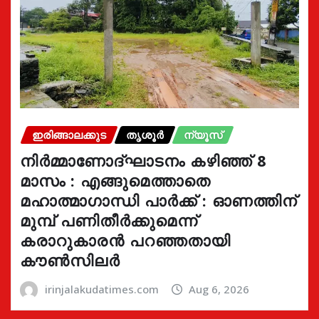
ഇരിങ്ങാലക്കുട
തൃശൂർ
ന്യൂസ്
നിർമ്മാണോദ്ഘാടനം കഴിഞ്ഞ് 8
മാസം : എങ്ങുമെത്താതെ
മഹാത്മാഗാന്ധി പാർക്ക് : ഓണത്തിന്
മുമ്പ് പണിതീർക്കുമെന്ന്
കരാറുകാരൻ പറഞ്ഞതായി
കൗൺസിലർ
irinjalakudatimes.com
Aug 6, 2026