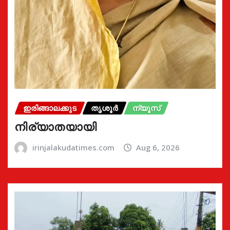
ഇരിങ്ങാലക്കുട
തൃശൂർ
ന്യൂസ്
നിര്യാതയായി
irinjalakudatimes.com
Aug 6, 2026