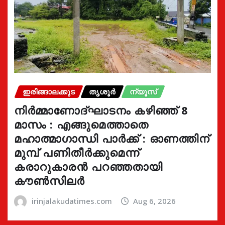
ഇരിങ്ങാലക്കുട
തൃശൂർ
ന്യൂസ്
നിർമ്മാണോദ്ഘാടനം കഴിഞ്ഞ് 8
മാസം : എങ്ങുമെത്താതെ
മഹാത്മാഗാന്ധി പാർക്ക് : ഓണത്തിന്
മുമ്പ് പണിതീർക്കുമെന്ന്
കരാറുകാരൻ പറഞ്ഞതായി
കൗൺസിലർ
irinjalakudatimes.com
Aug 6, 2026