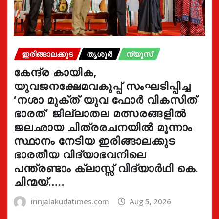
ഇരിങ്ങാലക്കുട
തൃശൂർ
ന്യൂസ്
കേന്ദ്ര കായിക,
യുവജനക്ഷേമവകുപ്പ് സംഘടിപ്പിച്ച
‘നശാ മുക്ത് യുവ ഫോർ വികസിത്
ഭാരത്’ ജില്ലാതല മത്സരങ്ങളിൽ
ജലഛായ ചിത്രരചനയിൽ മൂന്നാം
സ്ഥാനം നേടിയ ഇരിങ്ങാലക്കുട
ഭാരതീയ വിദ്യാഭവനിലെ
പന്ത്രണ്ടാം ക്ലാസ്സ് വിദ്യാർഥി കെ.
ചിന്മയ്…..
irinjalakudatimes.com
Aug 5, 2026