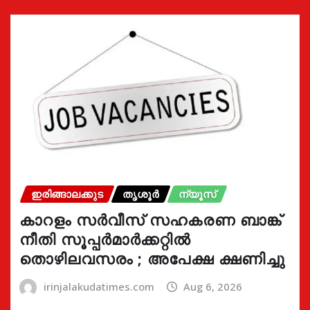
ഇരിങ്ങാലക്കുട
തൃശൂർ
ന്യൂസ്
കാറളം സർവീസ് സഹകരണ ബാങ്ക്
നീതി സൂപ്പർമാർക്കറ്റിൽ
തൊഴിലവസരം ; അപേക്ഷ ക്ഷണിച്ചു
irinjalakudatimes.com
Aug 6, 2026