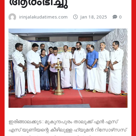
ആരംഭിച്ചു
irinjalakudatimes.com
Jan 18, 2025
0
ഇരിങ്ങാലക്കുട : മുകുന്ദപുരം താലൂക്ക് എൻ എസ്
എസ് യൂണിയന്റെ കീഴിലുള്ള ഹ്യൂമൻ റിസോഴ്‌സസ്