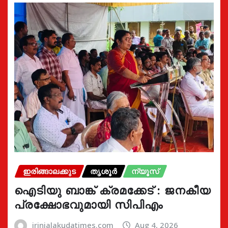
ഇരിങ്ങാലക്കുട
തൃശൂർ
ന്യൂസ്
ഐടിയു ബാങ്ക് ക്രമക്കേട് : ജനകീയ
പ്രക്ഷോഭവുമായി സിപിഎം
irinjalakudatimes.com
Aug 4, 2026