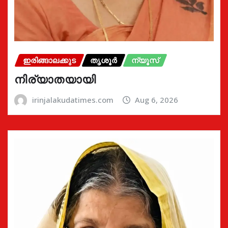
ഇരിങ്ങാലക്കുട
തൃശൂർ
ന്യൂസ്
നിര്യാതയായി
irinjalakudatimes.com
Aug 6, 2026