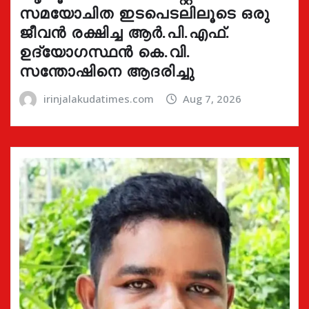
സമയോചിത ഇടപെടലിലൂടെ ഒരു
ജീവൻ രക്ഷിച്ച ആർ.പി.എഫ്.
ഉദ്യോഗസ്ഥൻ കെ.വി.
സന്തോഷിനെ ആദരിച്ചു
irinjalakudatimes.com
Aug 7, 2026