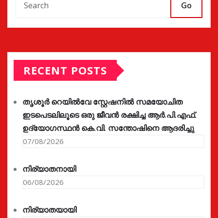
Go
RECENT POSTS
തൃശൂർ റെയിൽവേ സ്റ്റേഷനിൽ സമയോചിത
ഇടപെടലിലൂടെ ഒരു ജീവൻ രക്ഷിച്ച ആർ.പി.എഫ്.
ഉദ്യോഗസ്ഥൻ കെ.വി. സന്തോഷിനെ ആദരിച്ചു
07/08/2026
നിര്യാതനായി
06/08/2026
നിര്യാതയായി