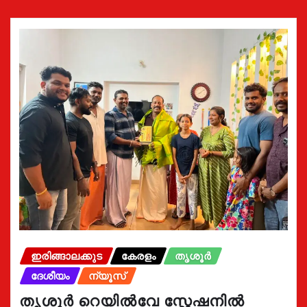
ഇരിങ്ങാലക്കുട
കേരളം
തൃശൂർ
ദേശീയം
ന്യൂസ്
തൃശൂർ റെയിൽവേ സ്റ്റേഷനിൽ