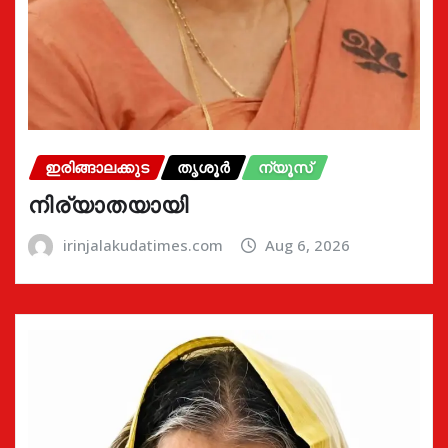
ഇരിങ്ങാലക്കുട
തൃശൂർ
ന്യൂസ്
നിര്യാതയായി
irinjalakudatimes.com
Aug 6, 2026