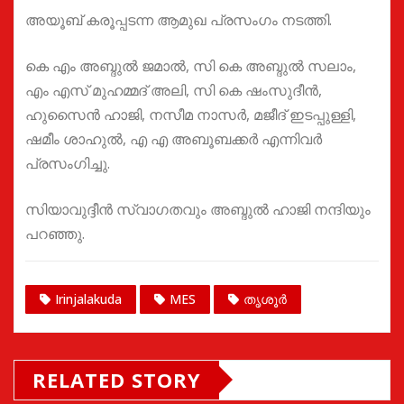
അയൂബ് കരൂപ്പടന്ന ആമുഖ പ്രസംഗം നടത്തി.
കെ എം അബ്ദുൽ ജമാൽ, സി കെ അബ്ദുൽ സലാം,
എം എസ് മുഹമ്മദ്‌ അലി, സി കെ ഷംസുദീൻ,
ഹുസൈൻ ഹാജി, നസീമ നാസർ, മജീദ് ഇടപ്പുള്ളി,
ഷമീം ശാഹുൽ, എ എ അബൂബക്കർ എന്നിവർ
പ്രസംഗിച്ചു.
സിയാവുദ്ദീൻ സ്വാഗതവും അബ്ദുൽ ഹാജി നന്ദിയും
പറഞ്ഞു.
Irinjalakuda
MES
തൃശൂർ
RELATED STORY