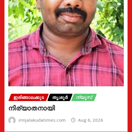
ഇരിങ്ങാലക്കുട
തൃശൂർ
ന്യൂസ്
നിര്യാതനായി
irinjalakudatimes.com
Aug 6, 2026