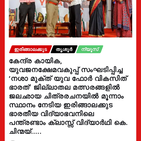
ഇരിങ്ങാലക്കുട
തൃശൂർ
ന്യൂസ്
കേന്ദ്ര കായിക,
യുവജനക്ഷേമവകുപ്പ് സംഘടിപ്പിച്ച
‘നശാ മുക്ത് യുവ ഫോർ വികസിത്
ഭാരത്’ ജില്ലാതല മത്സരങ്ങളിൽ
ജലഛായ ചിത്രരചനയിൽ മൂന്നാം
സ്ഥാനം നേടിയ ഇരിങ്ങാലക്കുട
ഭാരതീയ വിദ്യാഭവനിലെ
പന്ത്രണ്ടാം ക്ലാസ്സ് വിദ്യാർഥി കെ.
ചിന്മയ്…..