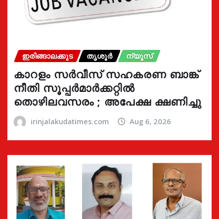
ഇരിങ്ങാലക്കുട
തൃശൂർ
ന്യൂസ്
കാറളം സർവീസ് സഹകരണ ബാങ്ക്
നീതി സൂപ്പർമാർക്കറ്റിൽ
തൊഴിലവസരം ; അപേക്ഷ ക്ഷണിച്ചു
irinjalakudatimes.com
Aug 6, 2026