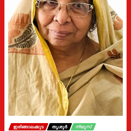
ഇരിങ്ങാലക്കുട
തൃശൂർ
ന്യൂസ്