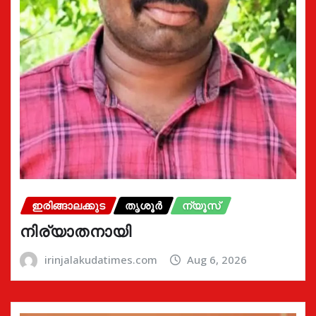
ഇരിങ്ങാലക്കുട
തൃശൂർ
ന്യൂസ്
നിര്യാതനായി
irinjalakudatimes.com
Aug 6, 2026