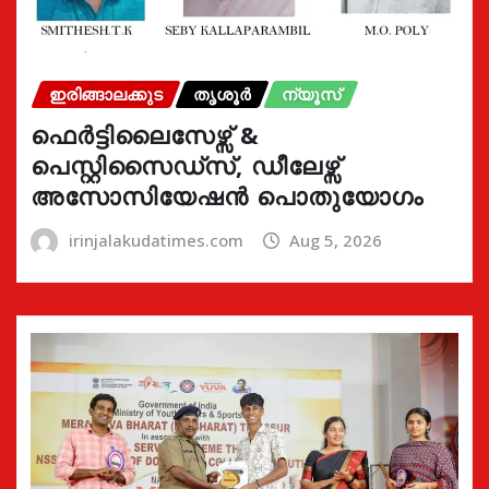
ഇരിങ്ങാലക്കുട
തൃശൂർ
ന്യൂസ്
ഫെർട്ടിലൈസേഴ്സ് &
പെസ്റ്റിസൈഡ്സ്, ഡീലേഴ്സ്
അസോസിയേഷൻ പൊതുയോഗം
irinjalakudatimes.com
Aug 5, 2026