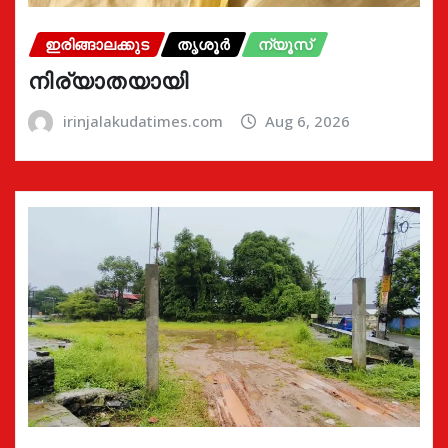
ഇരിങ്ങാലക്കുട
തൃശൂർ
ന്യൂസ്
നിര്യാതയായി
irinjalakudatimes.com
Aug 6, 2026