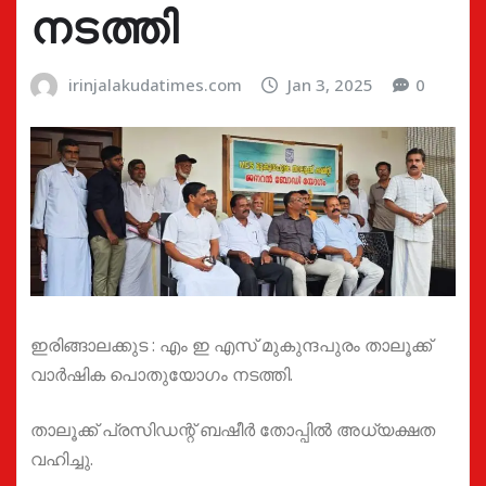
നടത്തി
irinjalakudatimes.com
Jan 3, 2025
0
ഇരിങ്ങാലക്കുട : എം ഇ എസ് മുകുന്ദപുരം താലൂക്ക്
വാർഷിക പൊതുയോഗം നടത്തി.
താലൂക്ക് പ്രസിഡന്റ്‌ ബഷീർ തോപ്പിൽ അധ്യക്ഷത
വഹിച്ചു.