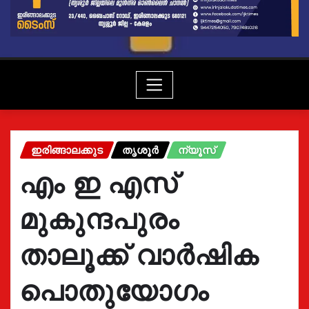
ഇരിങ്ങാലക്കുട
തൃശൂർ
ന്യൂസ്
എം ഇ എസ്
മുകുന്ദപുരം
താലൂക്ക് വാർഷിക
പൊതുയോഗം