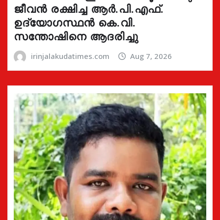
ജീവൻ രക്ഷിച്ച ആർ.പി.എഫ്.
ഉദ്യോഗസ്ഥൻ കെ.വി.
സന്തോഷിനെ ആദരിച്ചു
irinjalakudatimes.com
Aug 7, 2026