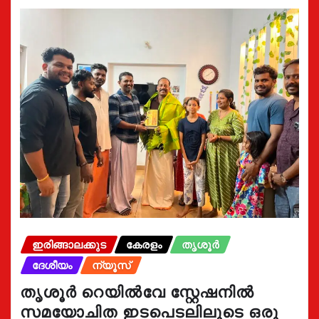
ഇരിങ്ങാലക്കുട
കേരളം
തൃശൂർ
ദേശീയം
ന്യൂസ്
തൃശൂർ റെയിൽവേ സ്റ്റേഷനിൽ
സമയോചിത ഇടപെടലിലൂടെ ഒരു