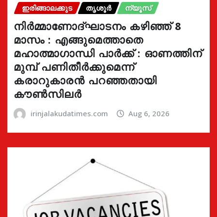
ഇരിങ്ങാലക്കുട
തൃശൂർ
ന്യൂസ്
നിർമ്മാണോദ്ഘാടനം കഴിഞ്ഞ് 8
മാസം : എങ്ങുമെത്താതെ
മഹാത്മാഗാന്ധി പാർക്ക് : ഓണത്തിന്
മുമ്പ് പണിതീർക്കുമെന്ന്
കരാറുകാരൻ പറഞ്ഞതായി
കൗൺസിലർ
irinjalakudatimes.com
Aug 6, 2026