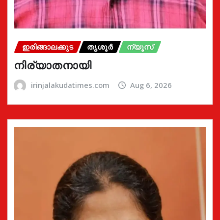
ഇരിങ്ങാലക്കുട
തൃശൂർ
ന്യൂസ്
നിര്യാതനായി
irinjalakudatimes.com
Aug 6, 2026