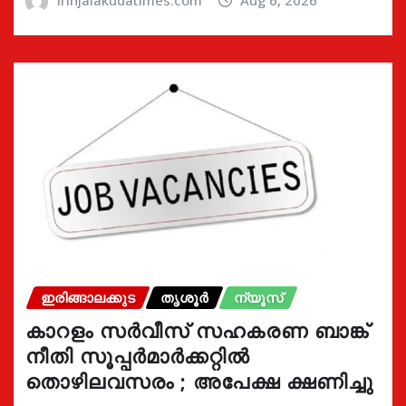
ഇരിങ്ങാലക്കുട
തൃശൂർ
ന്യൂസ്
കാറളം സർവീസ് സഹകരണ ബാങ്ക്
നീതി സൂപ്പർമാർക്കറ്റിൽ
തൊഴിലവസരം ; അപേക്ഷ ക്ഷണിച്ചു