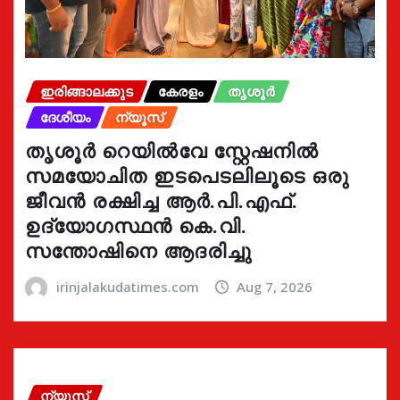
ഇരിങ്ങാലക്കുട
കേരളം
തൃശൂർ
ദേശീയം
ന്യൂസ്
തൃശൂർ റെയിൽവേ സ്റ്റേഷനിൽ
സമയോചിത ഇടപെടലിലൂടെ ഒരു
ജീവൻ രക്ഷിച്ച ആർ.പി.എഫ്.
ഉദ്യോഗസ്ഥൻ കെ.വി.
സന്തോഷിനെ ആദരിച്ചു
irinjalakudatimes.com
Aug 7, 2026
ന്യൂസ്