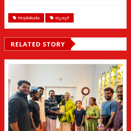
Irinjalakuda
തൃശൂർ
RELATED STORY