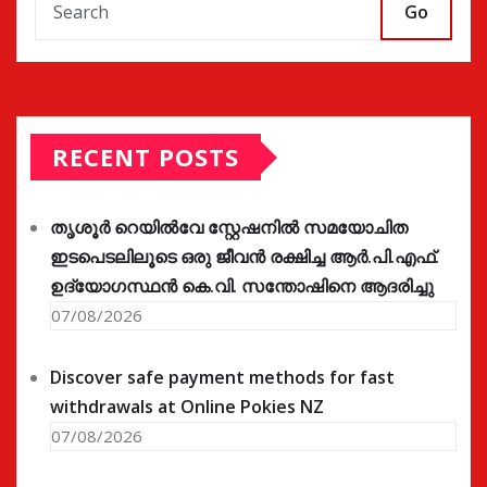
Go
RECENT POSTS
തൃശൂർ റെയിൽവേ സ്റ്റേഷനിൽ സമയോചിത
ഇടപെടലിലൂടെ ഒരു ജീവൻ രക്ഷിച്ച ആർ.പി.എഫ്.
ഉദ്യോഗസ്ഥൻ കെ.വി. സന്തോഷിനെ ആദരിച്ചു
07/08/2026
Discover safe payment methods for fast
withdrawals at Online Pokies NZ
07/08/2026