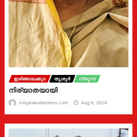
ഇരിങ്ങാലക്കുട
തൃശൂർ
ന്യൂസ്
നിര്യാതയായി
irinjalakudatimes.com
Aug 6, 2026