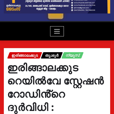
ഇരിങ്ങാലക്കുട
തൃശൂർ
ന്യൂസ്
ഇരിങ്ങാലക്കുട
റെയിൽവേ സ്റ്റേഷൻ
റോഡിൻ്റെ
ദുർവിധി :