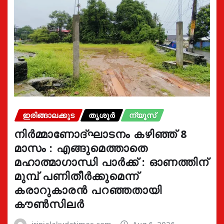
ഇരിങ്ങാലക്കുട
തൃശൂർ
ന്യൂസ്
നിർമ്മാണോദ്ഘാടനം കഴിഞ്ഞ് 8
മാസം : എങ്ങുമെത്താതെ
മഹാത്മാഗാന്ധി പാർക്ക് : ഓണത്തിന്
മുമ്പ് പണിതീർക്കുമെന്ന്
കരാറുകാരൻ പറഞ്ഞതായി
കൗൺസിലർ
irinjalakudatimes.com
Aug 6, 2026