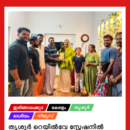
ഇരിങ്ങാലക്കുട
കേരളം
തൃശൂർ
ദേശീയം
ന്യൂസ്
തൃശൂർ റെയിൽവേ സ്റ്റേഷനിൽ