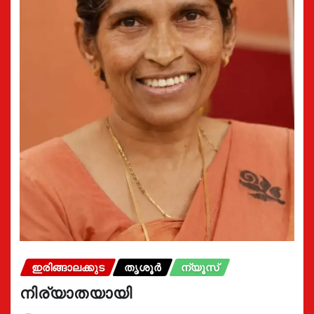
ഇരിങ്ങാലക്കുട
തൃശൂർ
ന്യൂസ്
നിര്യാതയായി