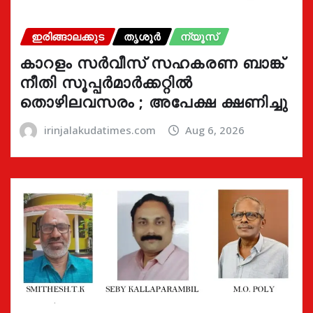
ഇരിങ്ങാലക്കുട
തൃശൂർ
ന്യൂസ്
കാറളം സർവീസ് സഹകരണ ബാങ്ക്
നീതി സൂപ്പർമാർക്കറ്റിൽ
തൊഴിലവസരം ; അപേക്ഷ ക്ഷണിച്ചു
irinjalakudatimes.com
Aug 6, 2026