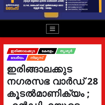
ഇരിങ്ങാലക്കുട
കേരളം
തൃശൂർ
ദേശീയം
ന്യൂസ്
ഇരിങ്ങാലക്കുട
നഗരസഭ വാർഡ് 28
കൂടൽമാണിക്യം ;