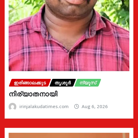
ഇരിങ്ങാലക്കുട
തൃശൂർ
ന്യൂസ്
നിര്യാതനായി
irinjalakudatimes.com
Aug 6, 2026