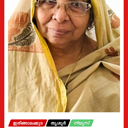
ഇരിങ്ങാലക്കുട
തൃശൂർ
ന്യൂസ്