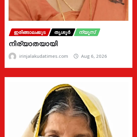
ഇരിങ്ങാലക്കുട
തൃശൂർ
ന്യൂസ്
നിര്യാതയായി
irinjalakudatimes.com
Aug 6, 2026