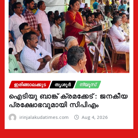
ഇരിങ്ങാലക്കുട
തൃശൂർ
ന്യൂസ്
ഐടിയു ബാങ്ക് ക്രമക്കേട് : ജനകീയ
പ്രക്ഷോഭവുമായി സിപിഎം
irinjalakudatimes.com
Aug 4, 2026