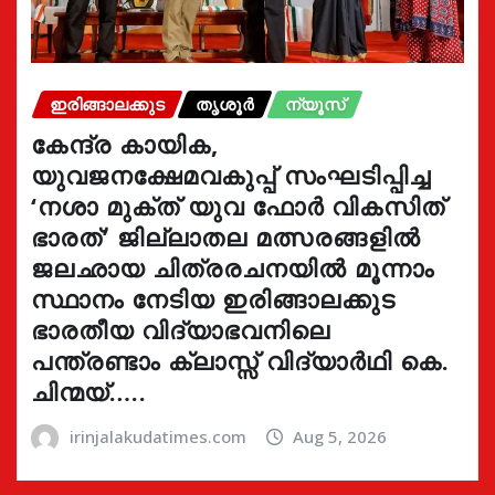
ഇരിങ്ങാലക്കുട
തൃശൂർ
ന്യൂസ്
കേന്ദ്ര കായിക,
യുവജനക്ഷേമവകുപ്പ് സംഘടിപ്പിച്ച
‘നശാ മുക്ത് യുവ ഫോർ വികസിത്
ഭാരത്’ ജില്ലാതല മത്സരങ്ങളിൽ
ജലഛായ ചിത്രരചനയിൽ മൂന്നാം
സ്ഥാനം നേടിയ ഇരിങ്ങാലക്കുട
ഭാരതീയ വിദ്യാഭവനിലെ
പന്ത്രണ്ടാം ക്ലാസ്സ് വിദ്യാർഥി കെ.
ചിന്മയ്…..
irinjalakudatimes.com
Aug 5, 2026