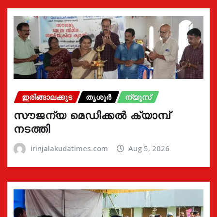
ഇരിങ്ങാലക്കുട
തൃശൂർ
ന്യൂസ്
സൗജന്യ മെഡിക്കൽ ക്യാമ്പ്
നടത്തി
irinjalakudatimes.com
Aug 5, 2026