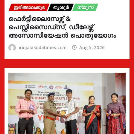
ഇരിങ്ങാലക്കുട
തൃശൂർ
ന്യൂസ്
ഫെർട്ടിലൈസേഴ്സ് &
പെസ്റ്റിസൈഡ്സ്, ഡീലേഴ്സ്
അസോസിയേഷൻ പൊതുയോഗം
irinjalakudatimes.com
Aug 5, 2026