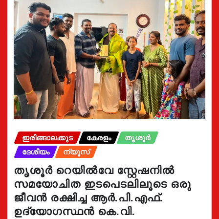
ഇരിങ്ങാലക്കുട
കേരളം
തൃശൂർ
ദേശീയം
ന്യൂസ്
തൃശൂർ റെയിൽവേ സ്റ്റേഷനിൽ
സമയോചിത ഇടപെടലിലൂടെ ഒരു
ജീവൻ രക്ഷിച്ച ആർ.പി.എഫ്.
ഉദ്യോഗസ്ഥൻ കെ.വി.