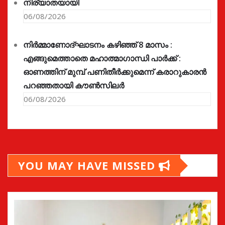
നിര്യാതയായി
06/08/2026
നിർമ്മാണോദ്ഘാടനം കഴിഞ്ഞ് 8 മാസം :
എങ്ങുമെത്താതെ മഹാത്മാഗാന്ധി പാർക്ക് :
ഓണത്തിന് മുമ്പ് പണിതീർക്കുമെന്ന് കരാറുകാരൻ
പറഞ്ഞതായി കൗൺസിലർ
06/08/2026
YOU MAY HAVE MISSED