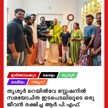
ഇരിങ്ങാലക്കുട
കേരളം
തൃശൂർ
ദേശീയം
ന്യൂസ്
തൃശൂർ റെയിൽവേ സ്റ്റേഷനിൽ
സമയോചിത ഇടപെടലിലൂടെ ഒരു
ജീവൻ രക്ഷിച്ച ആർ.പി.എഫ്.