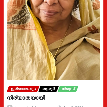
ഇരിങ്ങാലക്കുട
തൃശൂർ
ന്യൂസ്
നിര്യാതയായി