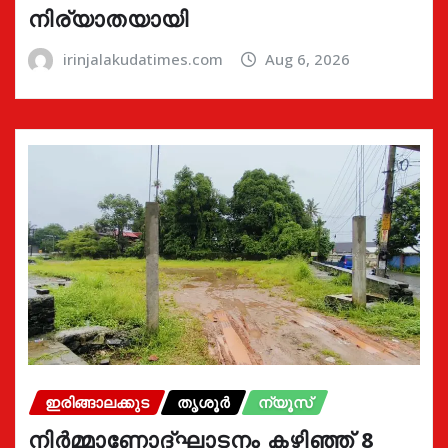
നിര്യാതയായി
irinjalakudatimes.com
Aug 6, 2026
ഇരിങ്ങാലക്കുട
തൃശൂർ
ന്യൂസ്
നിർമ്മാണോദ്ഘാടനം കഴിഞ്ഞ് 8