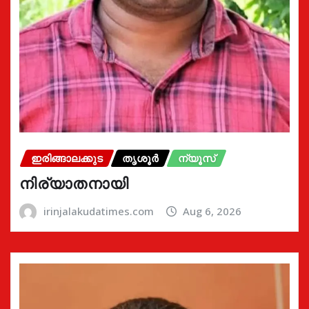
ഇരിങ്ങാലക്കുട
തൃശൂർ
ന്യൂസ്
നിര്യാതനായി
irinjalakudatimes.com
Aug 6, 2026