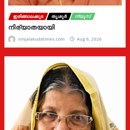
ഇരിങ്ങാലക്കുട
തൃശൂർ
ന്യൂസ്
നിര്യാതയായി
irinjalakudatimes.com
Aug 6, 2026