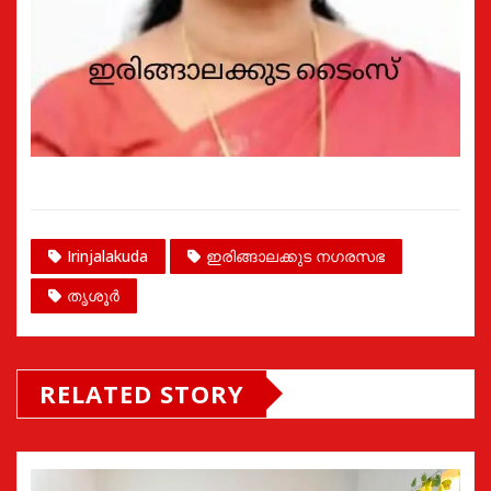
Irinjalakuda
ഇരിങ്ങാലക്കുട നഗരസഭ
തൃശൂർ
RELATED STORY