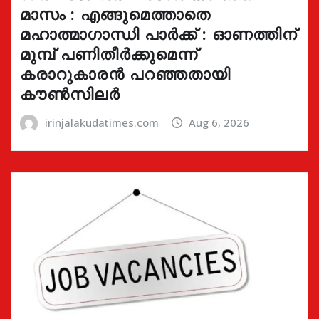
മാസം : എങ്ങുമെത്താതെ
മഹാത്മാഗാന്ധി പാർക്ക് : ഓണത്തിന്
മുമ്പ് പണിതീർക്കുമെന്ന്
കരാറുകാരൻ പറഞ്ഞതായി
കൗൺസിലർ
irinjalakudatimes.com
Aug 6, 2026