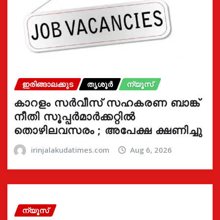
ഇരിങ്ങാലക്കുട
തൃശൂർ
ന്യൂസ്
കാറളം സർവീസ് സഹകരണ ബാങ്ക്
നീതി സൂപ്പർമാർക്കറ്റിൽ
തൊഴിലവസരം ; അപേക്ഷ ക്ഷണിച്ചു
irinjalakudatimes.com
Aug 6, 2026
ന്യൂസ്