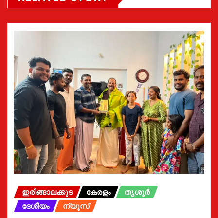
ഇരിങ്ങാലക്കുട
കേരളം
തൃശൂർ
ദേശീയം
ന്യൂസ്