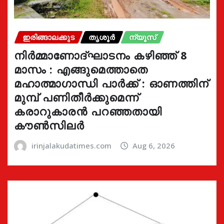
ഇരിങ്ങാലക്കുട
തൃശൂർ
ന്യൂസ്
നിർമ്മാണോദ്ഘാടനം കഴിഞ്ഞ് 8
മാസം : എങ്ങുമെത്താതെ
മഹാത്മാഗാന്ധി പാർക്ക് : ഓണത്തിന്
മുമ്പ് പണിതീർക്കുമെന്ന്
കരാറുകാരൻ പറഞ്ഞതായി
കൗൺസിലർ
irinjalakudatimes.com
Aug 6, 2026