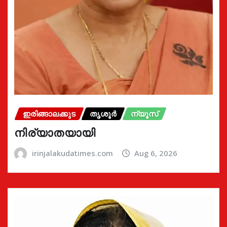
ഇരിങ്ങാലക്കുട
തൃശൂർ
ന്യൂസ്
നിര്യാതയായി
irinjalakudatimes.com
Aug 6, 2026