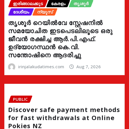
ഇരിങ്ങാലക്കുട
കേരളം
തൃശൂർ
ദേശീയം
ന്യൂസ്
തൃശൂർ റെയിൽവേ സ്റ്റേഷനിൽ
സമയോചിത ഇടപെടലിലൂടെ ഒരു
ജീവൻ രക്ഷിച്ച ആർ.പി.എഫ്.
ഉദ്യോഗസ്ഥൻ കെ.വി.
സന്തോഷിനെ ആദരിച്ചു
irinjalakudatimes.com
Aug 7, 2026
PUBLIC
Discover safe payment methods
for fast withdrawals at Online
Pokies NZ