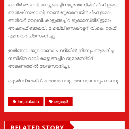
കബീർ മൗലവി, കാട്ടുങ്ങച്ചിറ ജുമാമസ്ജിദ് ചീഫ് ഇമാം
അൻഷിദ് മൗലവി, ടൗൺ ജുമാമസ്ജിദ് ചീഫ് ഇമാം
അൻവർ മൗലവി, കാട്ടുങ്ങച്ചിറ ജുമാമസ്ജിദ് ഇമാം
അഷറഫ് ബാഖവി, മഹല്ല് സെക്രട്ടറി വി.കെ. റാഫി
എന്നിവർ പ്രസംഗിച്ചു.
ഇരിങ്ങാലക്കുട ഠാണാ പള്ളിയിൽ നിന്നും ആരംഭിച്ച
നബിദിന റാലി കാട്ടുങ്ങച്ചിറ ജുമാമസ്ജിദ്
അങ്കണത്തിൽ അവസാനിച്ചു.
തുടർന്ന് മൗലീദ് പാരായണവും അന്നദാനവും നടന്നു.
Irinjalakuda
തൃശൂർ
RELATED STORY