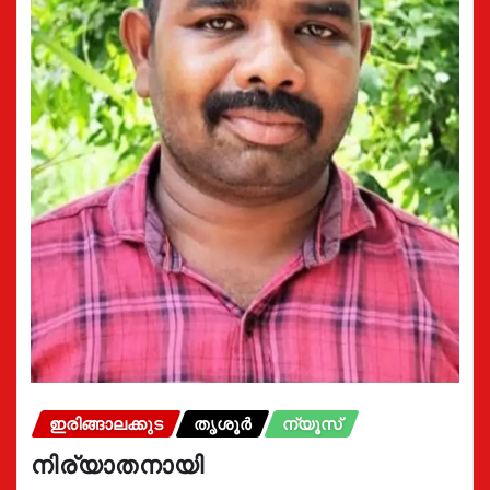
ഇരിങ്ങാലക്കുട
തൃശൂർ
ന്യൂസ്
നിര്യാതനായി