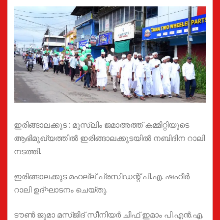
ഇരിങ്ങാലക്കുട : മുസ്ലിം ജമാഅത്ത് കമ്മിറ്റിയുടെ
ആഭിമുഖ്യത്തിൽ ഇരിങ്ങാലക്കുടയിൽ നബിദിന റാലി
നടത്തി.
ഇരിങ്ങാലക്കുട മഹല്ല് പ്രസിഡന്റ് പി.എ. ഷഹീർ
റാലി ഉദ്ഘാടനം ചെയ്തു.
ടൗൺ ജുമാ മസ്ജിദ് സീനിയർ ചീഫ് ഇമാം പി.എൻ.എ.