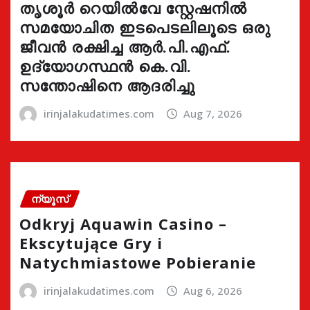
തൃശൂർ റെയിൽവേ സ്റ്റേഷനിൽ
സമയോചിത ഇടപെടലിലൂടെ ഒരു
ജീവൻ രക്ഷിച്ച ആർ.പി.എഫ്.
ഉദ്യോഗസ്ഥൻ കെ.വി.
സന്തോഷിനെ ആദരിച്ചു
irinjalakudatimes.com
Aug 7, 2026
ന്യൂസ്
Odkryj Aquawin Casino –
Ekscytujące Gry i
Natychmiastowe Pobieranie
irinjalakudatimes.com
Aug 6, 2026