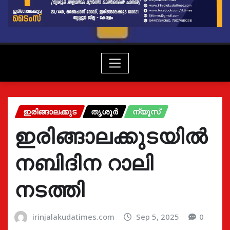
ഇരിങ്ങാലക്കുട
തൃശൂർ
ന്യൂസ്
ഇരിങ്ങാലക്കുടയിൽ
നബിദിന റാലി
നടത്തി
irinjalakudatimes.com
Sep 5, 2025
0