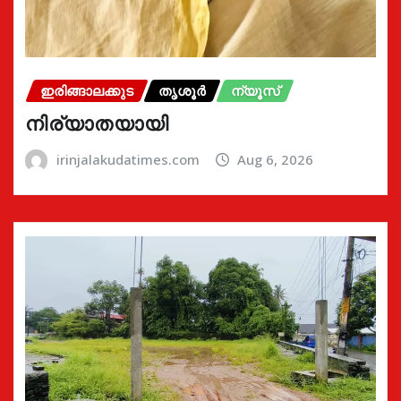
ഇരിങ്ങാലക്കുട
തൃശൂർ
ന്യൂസ്
നിര്യാതയായി
irinjalakudatimes.com
Aug 6, 2026